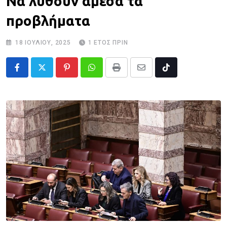
Να λυθούν άμεσα τα
προβλήματα
18 ΙΟΥΛΊΟΥ, 2025
1 ΈΤΟΣ ΠΡΙΝ
Pinterest
Whatsapp
Print
Share
Tiktok
via
Email