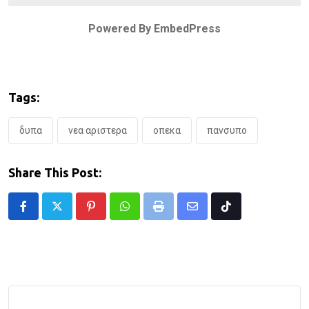
Powered By EmbedPress
Tags:
δυπα
νεα αριστερα
οπεκα
πανσυπο
Share This Post:
Pinterest
Whatsapp
Print
Share
Tiktok
via
Email