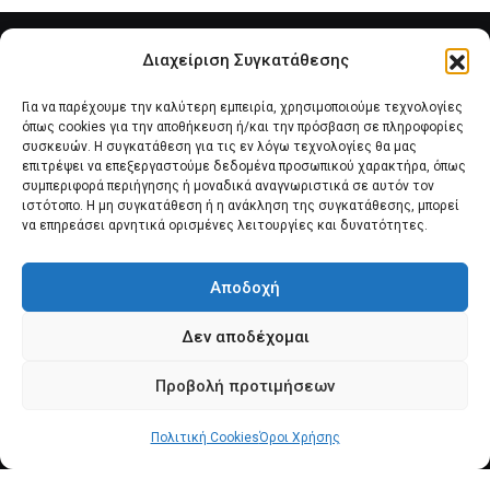
Διαχείριση Συγκατάθεσης
Για να παρέχουμε την καλύτερη εμπειρία, χρησιμοποιούμε τεχνολογίες
όπως cookies για την αποθήκευση ή/και την πρόσβαση σε πληροφορίες
συσκευών. Η συγκατάθεση για τις εν λόγω τεχνολογίες θα μας
επιτρέψει να επεξεργαστούμε δεδομένα προσωπικού χαρακτήρα, όπως
συμπεριφορά περιήγησης ή μοναδικά αναγνωριστικά σε αυτόν τον
Αρχική
Νέα του Συλλόγου
Θέματα e-Magazino
ιστότοπο. Η μη συγκατάθεση ή η ανάκληση της συγκατάθεσης, μπορεί
να επηρεάσει αρνητικά ορισμένες λειτουργίες και δυνατότητες.
Δ.Σ. ΠΑΝΣΥΠΟ
Επικοινωνία
Αποδοχή
Πολιτική Cookies (ΕΕ)
Δεν αποδέχομαι
Προβολή προτιμήσεων
© 2025 pansypo.gr
Πολιτική Cookies
Όροι Χρήσης