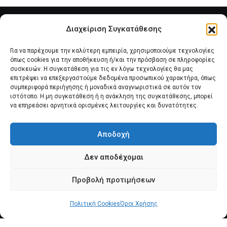
Διαχείριση Συγκατάθεσης
Για να παρέχουμε την καλύτερη εμπειρία, χρησιμοποιούμε τεχνολογίες
όπως cookies για την αποθήκευση ή/και την πρόσβαση σε πληροφορίες
συσκευών. Η συγκατάθεση για τις εν λόγω τεχνολογίες θα μας
επιτρέψει να επεξεργαστούμε δεδομένα προσωπικού χαρακτήρα, όπως
συμπεριφορά περιήγησης ή μοναδικά αναγνωριστικά σε αυτόν τον
Αρχική
Νέα του Συλλόγου
Θέματα e-Magazino
ιστότοπο. Η μη συγκατάθεση ή η ανάκληση της συγκατάθεσης, μπορεί
να επηρεάσει αρνητικά ορισμένες λειτουργίες και δυνατότητες.
Δ.Σ. ΠΑΝΣΥΠΟ
Επικοινωνία
Αποδοχή
Πολιτική Cookies (ΕΕ)
Δεν αποδέχομαι
Προβολή προτιμήσεων
Πολιτική Cookies
© 2025 pansypo.gr
Όροι Χρήσης