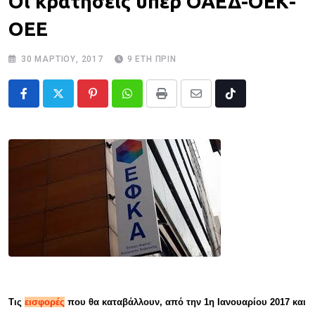
Οι κρατήσεις υπέρ ΟΑΕΔ-ΟΕΚ-
ΟΕΕ
30 ΜΑΡΤΊΟΥ, 2017
9 ΈΤΗ ΠΡΙΝ
Pinterest
Whatsapp
Print
Share
Tiktok
via
Email
Τις
εισφορές
που θα καταβάλλουν, από την 1η Ιανουαρίου 2017 και