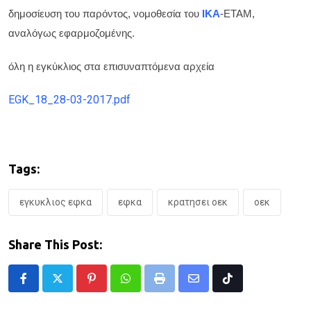
δημοσίευση του παρόντος, νομοθεσία του
ΙΚΑ
-ΕΤΑΜ,
αναλόγως εφαρμοζομένης.
όλη η εγκύκλιος στα επισυναπτόμενα αρχεία
EGK_18_28-03-2017.pdf
Tags:
εγκυκλιος εφκα
εφκα
κρατησει οεκ
οεκ
Share This Post:
Pinterest
Whatsapp
Print
Share
Tiktok
via