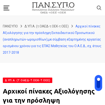
Skip
to
content
ΠΑΝΣΥΠΟ
Δ.ΥΠ.Α. (τ.ΟΑΕΔ-τ.ΟΕΚ-τ.ΟΕΕ)
Αρχικοί πίνακες
Αξιολόγησης για την πρόσληψη Εκπαιδευτικού Προσωπικού
(αναπληρωτών-ωρομισθίων),με σύμβαση εξαρτημένης εργασίας
ορισμένου χρόνου για τις ΕΠΑΣ Μαθητείας του Ο.Α.Ε.Δ., σχ. έτους
2017-2018
Δ.ΥΠ.Α. (Τ.ΟΑΕΔ-Τ.ΟΕΚ-Τ.ΟΕΕ)
Αρχικοί πίνακες Αξιολόγησης
για την πρόσληψη