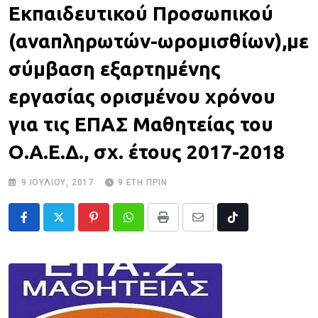
Εκπαιδευτικού Προσωπικού
(αναπληρωτών-ωρομισθίων),με
σύμβαση εξαρτημένης
εργασίας ορισμένου χρόνου
για τις ΕΠΑΣ Μαθητείας του
Ο.Α.Ε.Δ., σχ. έτους 2017-2018
9 ΙΟΥΛΊΟΥ, 2017
9 ΈΤΗ ΠΡΙΝ
Pinterest
Whatsapp
Print
Share
Tiktok
via
Email