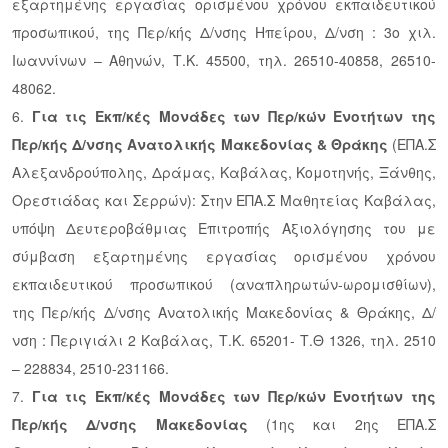
εξαρτημένης εργασίας ορισμένου χρόνου εκπαιδευτικού
προσωπικού, της Περ/κής Δ/νσης Ηπείρου, Δ/νση : 3ο χιλ.
Ιωαννίνων – Αθηνών, Τ.Κ. 45500, τηλ. 26510-40858, 26510-
48062.
6.
Για τις Εκπ/κές Μονάδες των Περ/κών Ενοτήτων της
Περ/κής Δ/νσης Ανατολικής Μακεδονίας &
Θράκης
(ΕΠΑ.Σ
Αλεξανδρούπολης, Δράμας, Καβάλας, Κομοτηνής, Ξάνθης,
Ορεστιάδας και Σερρών): Στην ΕΠΑ.Σ Μαθητείας Καβάλας,
υπόψη Δευτεροβάθμιας Επιτροπής Αξιολόγησης του με
σύμβαση εξαρτημένης εργασίας ορισμένου χρόνου
εκπαιδευτικού προσωπικού (αναπληρωτών-ωρομισθίων),
της Περ/κής Δ/νσης Ανατολικής Μακεδονίας & Θράκης, Δ/
νση : Περιγιάλι 2 Καβάλας, Τ.Κ. 65201- Τ.Θ 1326, τηλ. 2510
– 228834, 2510-231166.
7.
Για τις Εκπ/κές Μονάδες των Περ/κών Ενοτήτων της
Περ/κής Δ/νσης Μακεδονίας
(1ης και 2ης ΕΠΑ.Σ