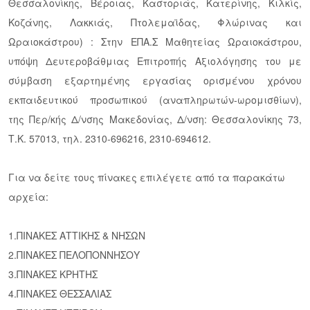
Θεσσαλονίκης, Βέροιας, Καστοριάς, Κατερίνης, Κιλκίς,
Κοζάνης, Λακκιάς, Πτολεμαϊδας, Φλώρινας και
Ωραιοκάστρου) : Στην ΕΠΑ.Σ Μαθητείας Ωραιοκάστρου,
υπόψη Δευτεροβάθμιας Επιτροπής Αξιολόγησης του με
σύμβαση εξαρτημένης εργασίας ορισμένου χρόνου
εκπαιδευτικού προσωπικού (αναπληρωτών-ωρομισθίων),
της Περ/κής Δ/νσης Μακεδονίας, Δ/νση: Θεσσαλονίκης 73,
Τ.Κ. 57013, τηλ. 2310-696216, 2310-694612.
Για να δείτε τους πίνακες επιλέγετε από τα παρακάτω
αρχεία:
1.
ΠΙΝΑΚΕΣ ΑΤΤΙΚΗΣ & ΝΗΣΩΝ
2.
ΠΙΝΑΚΕΣ ΠΕΛΟΠΟΝΝΗΣΟΥ
3.
ΠΙΝΑΚΕΣ ΚΡΗΤΗΣ
4.
ΠΙΝΑΚΕΣ ΘΕΣΣΑΛΙΑΣ