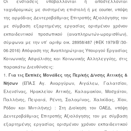
Οι ενστάσεις υποβάλλονται ή αποστέλλονται
ταχυδρομικώς με συστημένη επιστολή ή με courier, υπόψη
της αρμόδιας Δευτεροβάθμιας Επιτροπής Αξιολόγησης του
με σύμβαση εξαρτημένης εργασίας ορισμένου χρόνου
εκπαιδευτικού προσωπικού (αναπληρωτών-ωρομισθίων),
σύμφωνα με την υπ’ αριθμ οικ. 28958/487 (ΦΕΚ 1979/Β΄/30-
06-2016) Απόφαση της Αναπληρώτριας Υπουργού Εργασίας
Κοινωνικής Ασφάλισης και Κοινωνικής Αλληλεγγύης, στις
παρακάτω Διευθύνσεις:
1.
Για τις Εκπ/κές Μονάδες της Περ/κής Δ/νσης Αττικής &
Νήσων
(ΕΠΑ.Σ Αγ. Αναργύρων, Αιγάλεω, Γαλατσίου,
Ελευσίνας, Ηρακλείου Αττικής, Καλαμακίου, Μοσχάτου,
Παλλήνης, Πειραιά, Ρέντη, Σαλαμίνας, Χαλκίδας, Χίου,
Ρόδου και Μυτιλήνης) : Στη Διοίκηση του ΟΑΕΔ, υπόψη
Δευτεροβάθμιας Επιτροπής Αξιολόγησης του με σύμβαση
εξαρτημένης εργασίας ορισμένου χρόνου εκπαιδευτικού