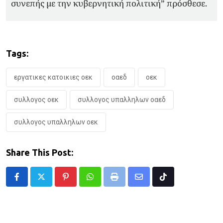
συνεπής με την κυβερνητική πολιτική” πρόσθεσε.
Tags:
εργατικες κατοικιες οεκ
οαεδ
οεκ
συλλογος οεκ
συλλογος υπαλληλων οαεδ
συλλογος υπαλληλων οεκ
Share This Post:
Pinterest
Whatsapp
Print
Share
Tiktok
via
Email