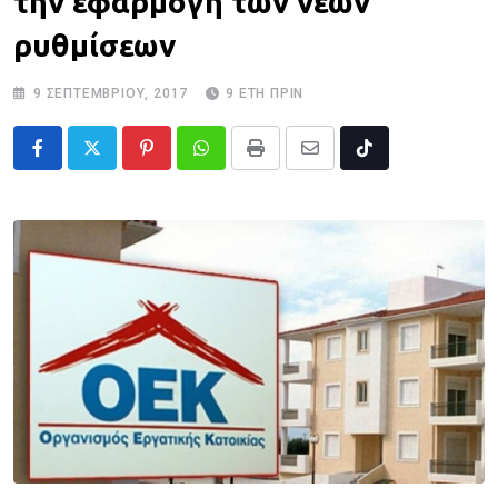
την εφαρμογή των νέων
ρυθμίσεων
9 ΣΕΠΤΕΜΒΡΊΟΥ, 2017
9 ΈΤΗ ΠΡΙΝ
Pinterest
Whatsapp
Print
Share
Tiktok
via
Email