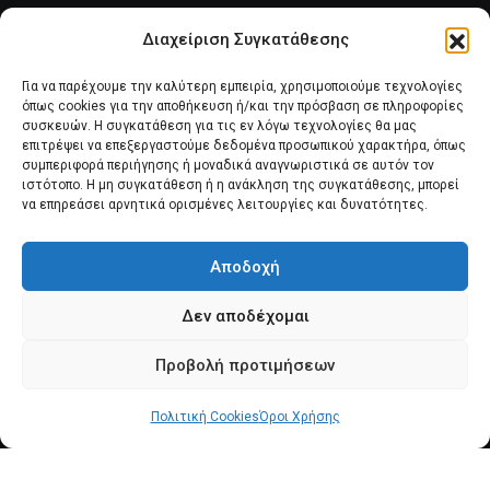
Διαχείριση Συγκατάθεσης
Για να παρέχουμε την καλύτερη εμπειρία, χρησιμοποιούμε τεχνολογίες
όπως cookies για την αποθήκευση ή/και την πρόσβαση σε πληροφορίες
συσκευών. Η συγκατάθεση για τις εν λόγω τεχνολογίες θα μας
επιτρέψει να επεξεργαστούμε δεδομένα προσωπικού χαρακτήρα, όπως
συμπεριφορά περιήγησης ή μοναδικά αναγνωριστικά σε αυτόν τον
Αρχική
Νέα του Συλλόγου
Θέματα e-Magazino
ιστότοπο. Η μη συγκατάθεση ή η ανάκληση της συγκατάθεσης, μπορεί
να επηρεάσει αρνητικά ορισμένες λειτουργίες και δυνατότητες.
Δ.Σ. ΠΑΝΣΥΠΟ
Επικοινωνία
Αποδοχή
Πολιτική Cookies (ΕΕ)
Δεν αποδέχομαι
Προβολή προτιμήσεων
© 2025 pansypo.gr
Πολιτική Cookies
Όροι Χρήσης