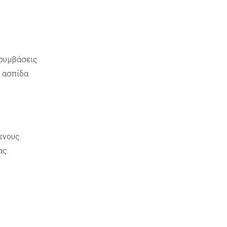
 συμβάσεις
η ασπίδα
ενους.
ας.