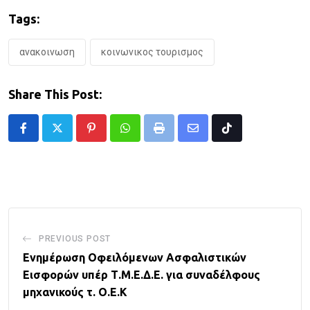
Tags:
ανακοινωση
κοινωνικος τουρισμος
Share This Post:
Pinterest
Whatsapp
Print
Share
Tiktok
via
Email
PREVIOUS POST
Ενημέρωση Οφειλόμενων Ασφαλιστικών
Εισφορών υπέρ Τ.Μ.Ε.Δ.Ε. για συναδέλφους
μηχανικούς τ. Ο.Ε.Κ