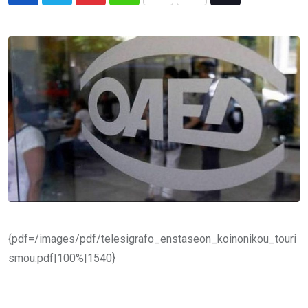
Pinterest
Whatsapp
Print
Share
Tiktok
via
Email
{pdf=/images/pdf/telesigrafo_enstaseon_koinonikou_touri
smou.pdf|100%|1540}