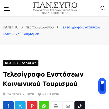
Skip
to
content
ΠΑΝΣΥΠΟ
Νέα του Συλλόγου
Τελεσίγραφο Ενστάσεων
Κοινωνικού Τουρισμού
ΝΈΑ ΤΟΥ ΣΥΛΛΌΓΟΥ
Τελεσίγραφο Ενστάσεων
Κοινωνικού Τουρισμού
24 ΙΟΥΛΊΟΥ, 2020
6 ΈΤΗ ΠΡΙΝ