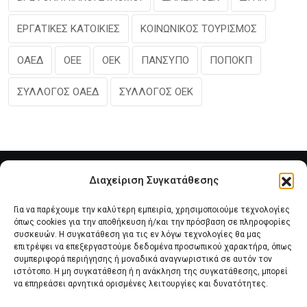
ΕΡΓΑΤΙΚΕΣ ΚΑΤΟΙΚΙΕΣ
ΚΟΙΝΩΝΙΚΟΣ ΤΟΥΡΙΣΜΟΣ
ΟΑΕΔ
ΟΕΕ
ΟΕΚ
ΠΑΝΣΥΠΟ
ΠΟΠΟΚΠ
ΣΥΛΛΟΓΟΣ ΟΑΕΔ
ΣΥΛΛΟΓΟΣ ΟΕΚ
Διαχείριση Συγκατάθεσης
Για να παρέχουμε την καλύτερη εμπειρία, χρησιμοποιούμε τεχνολογίες
όπως cookies για την αποθήκευση ή/και την πρόσβαση σε πληροφορίες
συσκευών. Η συγκατάθεση για τις εν λόγω τεχνολογίες θα μας
επιτρέψει να επεξεργαστούμε δεδομένα προσωπικού χαρακτήρα, όπως
συμπεριφορά περιήγησης ή μοναδικά αναγνωριστικά σε αυτόν τον
Αρχική
Νέα του Συλλόγου
Θέματα e-Magazino
ιστότοπο. Η μη συγκατάθεση ή η ανάκληση της συγκατάθεσης, μπορεί
να επηρεάσει αρνητικά ορισμένες λειτουργίες και δυνατότητες.
Δ.Σ. ΠΑΝΣΥΠΟ
Επικοινωνία