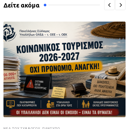
Δείτε ακόμα
,
ΝΈΑ ΤΟΥ ΣΥΛΛΌΓΟΥ
ΠΑΝΣΥΠΟ