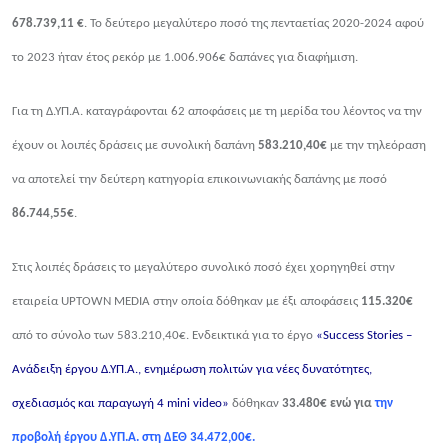
678.73
9
,
1
1 €
. Το δεύτερο μεγαλύτερο ποσό της πενταετίας 2020-2024 αφού
το 2023 ήταν έτος ρεκόρ με 1.006.906€ δαπάνες για διαφήμιση.
Για τη Δ.ΥΠ.Α. καταγράφονται 62 αποφάσεις με τη μερίδα του λέοντος να την
έχουν οι λοιπές δράσεις με συνολική δαπάνη
583.210,40€
με την τηλεόραση
να αποτελεί την δεύτερη κατηγορία επικοινωνιακής δαπάνης με ποσό
86.744,55€
.
Στις λοιπές δράσεις το μεγαλύτερο συνολικό ποσό έχει χορηγηθεί στην
εταιρεία
UPTOWN MEDIA
στην οποία δόθηκαν με έξι αποφάσεις
115.320€
από το σύνολο των 583.210,40€. Ενδεικτικά για το έργο
«
Success Stories –
Ανάδειξη έργου Δ.ΥΠ.Α., ενημέρωση πολιτών για νέες δυνατότητες,
σχεδιασμός και παραγωγή 4
mini video
»
δόθηκαν
33.480€ ενώ για
την
προβολή έργου Δ.ΥΠ.Α. στη ΔΕΘ 34.472,00€.