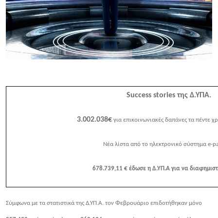
Success stories
της Δ.ΥΠΑ.
3.002.03
8
€
για επικοινωνιακές δαπάνες τα πέντε χ
Νέα λίστα από το ηλεκτρονικό σύστημα
e-p
678.73
9
,
1
1 € έδωσε η Δ.ΥΠ.Α για να διαφημιστ
Σύμφωνα με τα στατιστικά της Δ.ΥΠ.Α. τον Φεβρουάριο επιδοτήθηκαν μόνο