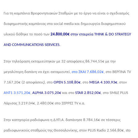
Για τη καμπάνια Βρεφονηπιακών Σταθμών με το έργο να είναι ο σχεδιασμός
διαφημιστικής καμπάνιας στα
social media
και δημιουργία διαφημιστικού
υλικού δόθηκε το ποσό των
24.800,00€
στην εταιρεία
THINK & DO STRATEGY
AND COMMUNICATIONS SERVICES.
Στην τηλεόραση εκταμιεύτηκαν με 32 αποφάσεις 86.744,55€ με την
μεγαλύτερη δαπάνη να έχει εκταμιευτεί,
στο ΣΚΑΙ 7.686,02€
, στο ΒΕΡΓΙΝΑ
TV
7.167,20
€ (2 αποφάσεις), στο
Ο
PEN
5.108,80€
, στο
MEGA
4.100,93€
, στον
ΑΝΤ1 3.571,20€
,
ALPHA 3.075,20
€
και στο
STAR
2.852,00€
, στο
SMILE PLUS
Λάρισας 3.219,04€, 2.480,00€ στο ΣΕΡΡΕΣ
TV
κ.α.
Στην κατηγορία ραδιόφωνα η Δ.ΥΠ.Α. δαπάνησε 8.784,16€ σε τέσσερις
ραδιοφωνικούς σταθμούς της Θεσσαλονίκης, στον
PLUS Radio 2.566,80
€
, sto