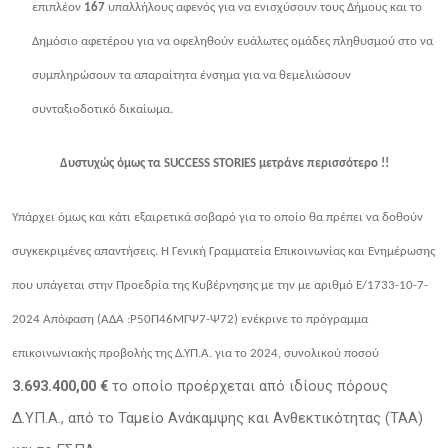
επιπλέον
167
υπαλλήλους αφενός για να ενισχύσουν τους Δήμους και το
Δημόσιο αφετέρου για να οφεληθούν ευάλωτες ομάδες πληθυσμού στο να
συμπληρώσουν τα απαραίτητα ένσημα για να θεμελιώσουν
συνταξιοδοτικό δικαίωμα.
Δυστυχώς όμως τα
SUCCESS STORIES
μετράνε περισσότερο !!
Υπάρχει όμως και κάτι εξαιρετικά σοβαρό για το οποίο θα πρέπει να δοθούν
συγκεκριμένες απαντήσεις. Η Γενική Γραμματεία Επικοινωνίας και Ενημέρωσης
που υπάγεται στην Προεδρία της Κυβέρνησης με την με αριθμό Ε/1733-10-7-
2024 Απόφαση (ΑΔΑ :Ρ50Π46ΜΓΨ7-Ψ72) ενέκρινε το πρόγραμμα
επικοινωνιακής προβολής της Δ.ΥΠ.Α. για το 2024, συνολικού ποσού
3.693.400,00 €
το οποίο προέρχεται από ιδίους πόρους
Δ.ΥΠ.Α., από
το Ταμείο Ανάκαμψης και Ανθεκτικότητας (ΤΑΑ)