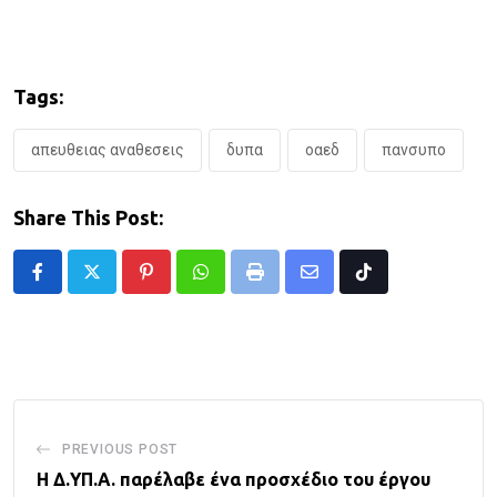
Tags:
απευθειας αναθεσεις
δυπα
οαεδ
πανσυπο
Share This Post:
Pinterest
Whatsapp
Print
Share
Tiktok
via
Email
PREVIOUS POST
Η Δ.ΥΠ.Α. παρέλαβε ένα προσχέδιο του έργου