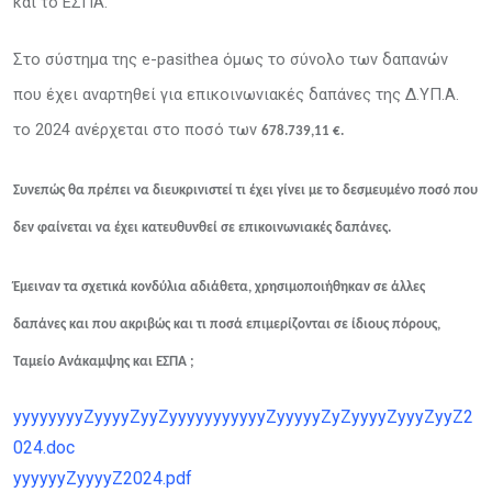
και το ΕΣΠΑ.
Στο σύστημα της
e-pasithea
όμως το σύνολο των δαπανών
που έχει αναρτηθεί για επικοινωνιακές δαπάνες της Δ.ΥΠ.Α.
το 2024 ανέρχεται στο ποσό των
678.73
9
,
1
1 €.
Συνεπώς θα πρέπει να διευκρινιστεί τι έχει γίνει με το δεσμευμένο ποσό που
δεν φαίνεται να έχει κατευθυνθεί σε επικοινωνιακές δαπάνες.
Έμειναν τα σχετικά κονδύλια αδιάθετα, χρησιμοποιήθηκαν σε άλλες
δαπάνες και που ακριβώς και τι ποσά επιμερίζονται σε ίδιους πόρους,
Ταμείο Ανάκαμψης και ΕΣΠΑ
;
yyyyyyyyZyyyyZyyZyyyyyyyyyyyZyyyyyZyZyyyyZyyyZyyZ2
024.doc
yyyyyyZyyyyZ2024.pdf