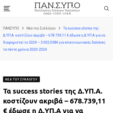
Skip
to
content
ΠΑΝΣΥΠΟ
Νέα του Συλλόγου
Τα success stories της
Δ.ΥΠ.Α. κοστίζουν ακριβά – 678.739,11 € έδωσε η Δ.ΥΠ.Α για να
διαφημιστεί το 2024 – 3.002.038€ για επικοινωνιακές δαπάνες
τα πέντε χρόνια 2020-2024
ΝΈΑ ΤΟΥ ΣΥΛΛΌΓΟΥ
Τα success stories της Δ.ΥΠ.Α.
κοστίζουν ακριβά – 678.739,11
€ έδωσε η Δ.ΥΠ.Α για να