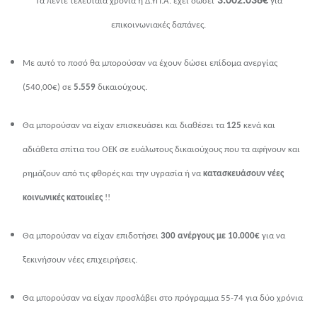
3.002.03
8
€
T
α πέντε τελευταία χρόνια η Δ.ΥΠ.Α. έχει δώσει
για
επικοινωνιακές δαπάνες.
Με αυτό το ποσό θα μπορούσαν να έχουν δώσει επίδομα ανεργίας
(540,00€) σε
5.559
δικαιούχους.
Θα μπορούσαν να είχαν επισκευάσει και διαθέσει τα
125
κενά και
αδιάθετα σπίτια του ΟΕΚ σε ευάλωτους δικαιούχους που τα αφήνουν και
ρημάζουν από τις φθορές και την υγρασία ή να
κατασκευάσουν νέες
κοινωνικές κατοικίες
!!
Θα μπορούσαν να είχαν επιδοτήσει
300 ανέργους με 10.000€
για να
ξεκινήσουν νέες επιχειρήσεις.
Θα μπορούσαν να είχαν προσλάβει στο πρόγραμμα 55-74 για δύο χρόνια