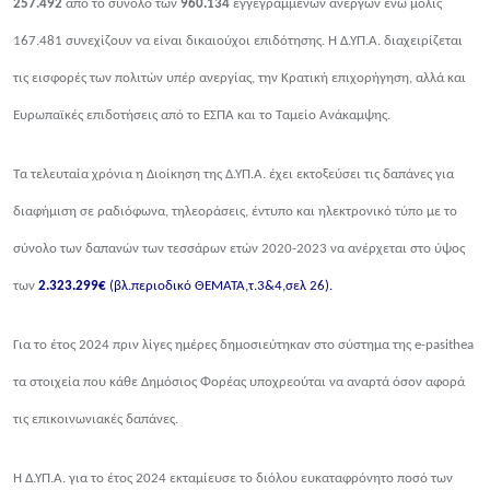
257.492
από το σύνολο των
960.134
εγγεγρα
μ
μένων ανέργων ενώ μόλις
167.481 συνεχίζουν να είναι δικαιούχοι επιδότησης. Η Δ.ΥΠ.Α. διαχειρίζεται
τις εισφορές των πολιτών υπέρ ανεργίας, την Κρατική επιχορήγηση, αλλά και
Ευρωπαϊκές επιδοτήσεις από το ΕΣΠΑ και το Ταμείο Ανάκαμψης.
Τα τελευταία χρόνια η Διοίκηση της Δ.ΥΠ.Α. έχει εκτοξεύσει τις δαπάνες για
διαφήμιση σε ραδιόφωνα, τηλεοράσεις, έντυπο και ηλεκτρονικό τύπο με το
σύνολο των δαπανών των τεσσάρων ετών 2020-2023 να ανέρχεται στο ύψος
των
2.323.299€
(βλ.περιοδικό ΘΕΜΑΤΑ,τ.3&4,σελ 26).
Για το έτος 2024 πριν λίγες ημέρες δημοσιεύτηκαν στο σύστημα της
e-pasithea
τα στοιχεία που κάθε Δημόσιος Φορέας υποχρεούται να αναρτά όσον αφορά
τις επικοινωνιακές δαπάνες.
Η Δ.ΥΠ.Α. για το έτος 2024 εκταμίευσε το διόλου ευκαταφρόνητο ποσό των