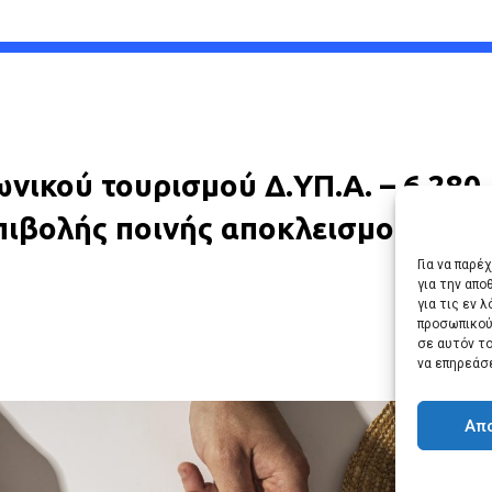
ικού τουρισμού Δ.ΥΠ.Α. – 6.280
πιβολής ποινής αποκλεισμού
Για να παρέ
για την απ
για τις εν 
προσωπικού
σε αυτόν τ
να επηρεάσ
Απ