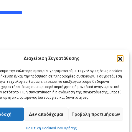
Διαχείριση Συγκατάθεσης
χουμε την καλύτερη εμπειρία, χρησιμοποιούμε τεχνολογίες όπως cookies
οθήκευση ή/και την πρόσβαση σε πληροφορίες συσκευών. Η συγκατάθεση
λόγω τεχνολογίες θα μας επιτρέψει να επεξεργαστούμε δεδομένα
 χαρακτήρα, όπως συμπεριφορά περιήγησης ή μοναδικά αναγνωριστικά
Share
Print
ον ιστότοπο. Η μη συγκατάθεση ή η ανάκληση της συγκατάθεσης, μπορεί
ει αρνητικά ορισμένες λειτουργίες και δυνατότητες.
via
Email
οδοχή
Δεν αποδέχομαι
Προβολή προτιμήσεων
Πολιτική Cookies
Όροι Χρήσης