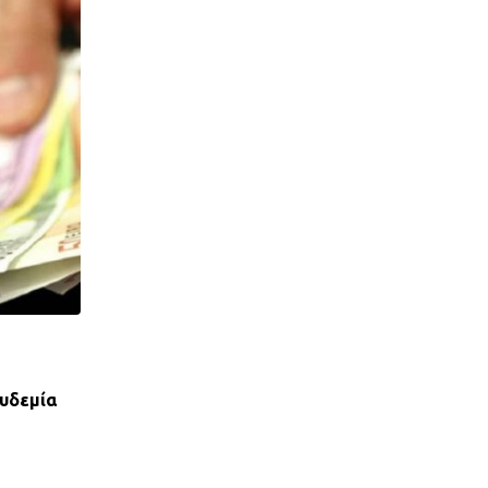
ΝΈΑ ΤΟΥ ΣΥΛΛΌΓΟΥ
ουδεμία
Υποδιοικήτρια Δ.ΥΠΑ. για όσους έχουν ληξιπ
οφειλές δανείων ΟΕΚ
31 ΙΑΝΟΥΑΡΊΟΥ, 2025