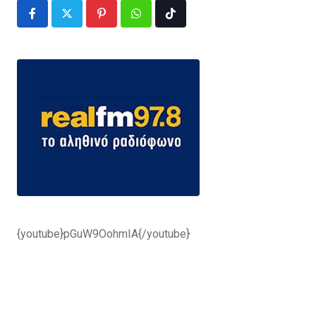
Pinterest
Whatsapp
Tiktok
{youtube}pGuW9OohmIA{/youtube}