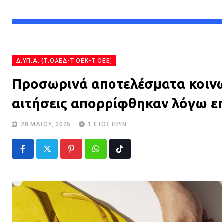
Δ.ΥΠ.Α. (Τ.ΟΑΕΔ-Τ.ΟΕΚ-Τ.ΟΕΕ)
Προσωρινά αποτελέσματα κοινων
αιτήσεις απορρίφθηκαν λόγω ε
28 ΜΑΪ́ΟΥ, 2025
1 ΈΤΟΣ ΠΡΙΝ
Pinterest
Whatsapp
Tiktok