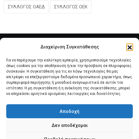
ΣΥΛΛΟΓΟΣ ΟΑΕΔ
ΣΥΛΛΟΓΟΣ ΟΕΚ
Διαχείριση Συγκατάθεσης
Για να παρέχουμε την καλύτερη εμπειρία, χρησιμοποιούμε τεχνολογίες
όπως cookies για την αποθήκευση ή/και την πρόσβαση σε πληροφορίες
συσκευών. Η συγκατάθεση για τις εν λόγω τεχνολογίες θα μας
επιτρέψει να επεξεργαστούμε δεδομένα προσωπικού χαρακτήρα, όπως
συμπεριφορά περιήγησης ή μοναδικά αναγνωριστικά σε αυτόν τον
Αρχική
Νέα του Συλλόγου
Θέματα e-Magazino
ιστότοπο. Η μη συγκατάθεση ή η ανάκληση της συγκατάθεσης, μπορεί
να επηρεάσει αρνητικά ορισμένες λειτουργίες και δυνατότητες.
Δ.Σ. ΠΑΝΣΥΠΟ
Επικοινωνία
Αποδοχή
Πολιτική Cookies (ΕΕ)
Δεν αποδέχομαι