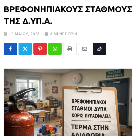
ΒΡΕΦΟΝΗΠΙΑΚΟΥΣ ΣΤΑΘΜΟΥΣ
ΤΗΣ Δ.ΥΠ.Α.
19 ΜΑΪ́ΟΥ, 2026
3 ΜΉΝΕΣ ΠΡΙΝ
Pinterest
Whatsapp
Print
Share
Tiktok
via
Email