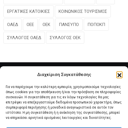
ΕΡΓΑΤΙΚΕΣ ΚΑΤΟΙΚΙΕΣ
ΚΟΙΝΩΝΙΚΟΣ ΤΟΥΡΙΣΜΟΣ
ΟΑΕΔ
ΟΕΕ
ΟΕΚ
ΠΑΝΣΥΠΟ
ΠΟΠΟΚΠ
ΣΥΛΛΟΓΟΣ ΟΑΕΔ
ΣΥΛΛΟΓΟΣ ΟΕΚ
Διαχείριση Συγκατάθεσης
Για να παρέχουμε την καλύτερη εμπειρία, χρησιμοποιούμε τεχνολογίες
όπως cookies για την αποθήκευση ή/και την πρόσβαση σε πληροφορίες
συσκευών. Η συγκατάθεση για τις εν λόγω τεχνολογίες θα μας
επιτρέψει να επεξεργαστούμε δεδομένα προσωπικού χαρακτήρα, όπως
συμπεριφορά περιήγησης ή μοναδικά αναγνωριστικά σε αυτόν τον
Αρχική
Νέα του Συλλόγου
Θέματα e-Magazino
ιστότοπο. Η μη συγκατάθεση ή η ανάκληση της συγκατάθεσης, μπορεί
να επηρεάσει αρνητικά ορισμένες λειτουργίες και δυνατότητες.
Δ.Σ. ΠΑΝΣΥΠΟ
Επικοινωνία