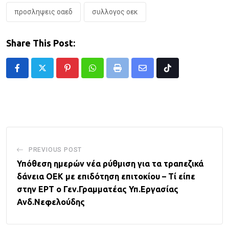
προσληψεις οαεδ
συλλογος οεκ
Share This Post:
Pinterest
Whatsapp
Print
Share
Tiktok
via
Email
PREVIOUS POST
Υπόθεση ημερών νέα ρύθμιση για τα τραπεζικά
δάνεια ΟΕΚ με επιδότηση επιτοκίου – Τί είπε
στην ΕΡΤ ο Γεν.Γραμματέας Υπ.Εργασίας
Ανδ.Νεφελούδης