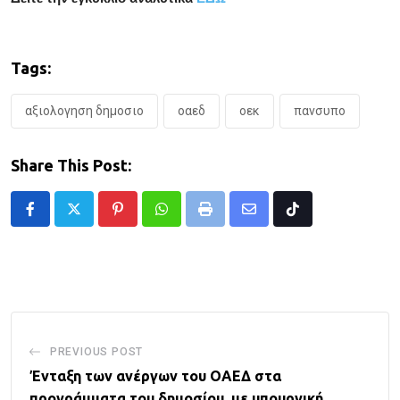
Tags:
αξιολογηση δημοσιο
οαεδ
οεκ
πανσυπο
Share This Post:
Pinterest
Whatsapp
Print
Share
Tiktok
via
Email
PREVIOUS POST
Ένταξη των ανέργων του ΟΑΕΔ στα
προγράμματα του δημοσίου, με υπουργική