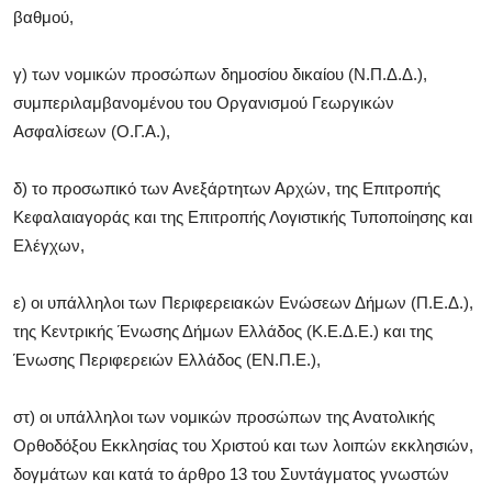
βαθμού,
γ) των νομικών προσώπων δημοσίου δικαίου (Ν.Π.Δ.Δ.),
συμπεριλαμβανομένου του Οργανισμού Γεωργικών
Ασφαλίσεων (Ο.Γ.Α.),
δ) το προσωπικό των Ανεξάρτητων Αρχών, της Επιτροπής
Κεφαλαιαγοράς και της Επιτροπής Λογιστικής Τυποποίησης και
Ελέγχων,
ε) οι υπάλληλοι των Περιφερειακών Ενώσεων Δήμων (Π.Ε.Δ.),
της Κεντρικής Ένωσης Δήμων Ελλάδος (Κ.Ε.Δ.Ε.) και της
Ένωσης Περιφερειών Ελλάδος (ΕΝ.Π.Ε.),
στ) οι υπάλληλοι των νομικών προσώπων της Ανατολικής
Ορθοδόξου Εκκλησίας του Χριστού και των λοιπών εκκλησιών,
δογμάτων και κατά το άρθρο 13 του Συντάγματος γνωστών