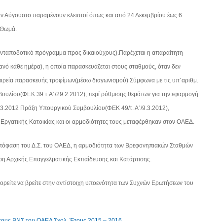
. Τον Αύγουστο παραμένουν κλειστοί όπως και από 24 Δεκεμβρίου έως 6
 Θωμά.
(ανταποδοτικό πρόγραμμα προς δικαιούχους).Παρέχεται η απαραίτητη
ιανό κάθε ημέρα), η οποία παρασκευάζεται στους σταθμούς, όταν δεν
εταιρεία παρασκευής τροφίμων(μέσω διαγωνισμού) Σύμφωνα με τις υπ΄αριθμ.
ουλίου(ΦΕΚ 39 τ.Α΄/29.2.2012), περί ρύθμισης θεμάτων για την εφαρμογή
8.3.2012 Πράξη Υπουργικού Συμβουλίου(ΦΕΚ 49/τ. Α΄/9.3.2012),
 Εργατικής Κατοικίας και οι αρμοδιότητες τους μεταφέρθηκαν στον ΟΑΕΔ.
Απόφαση του Δ.Σ. του ΟΑΕΔ, η αρμοδιότητα των Βρεφονηπιακών Σταθμών
ση Αρχικής Επαγγελματικής Εκπαίδευσης και Κατάρτισης.
ρείτε να βρείτε στην αντίστοιχη υποενότητα των Συχνών Ερωτήσεων του
τους ΒΝΣ του ΟΑΕΔ Σχολ. Έτους 2015 – 2016