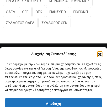
ΕΡΓΑΤΙΚΕΣ ΚΑΤΟΙΚΙΕΣ
ΚΟΙΝΩΝΙΚΟΣ ΤΟΥΡΙΣΜΟΣ
ΟΑΕΔ
ΟΕΕ
ΟΕΚ
ΠΑΝΣΥΠΟ
ΠΟΠΟΚΠ
ΣΥΛΛΟΓΟΣ ΟΑΕΔ
ΣΥΛΛΟΓΟΣ ΟΕΚ
Διαχείριση Συγκατάθεσης
Για να παρέχουμε την καλύτερη εμπειρία, χρησιμοποιούμε τεχνολογίες
όπως cookies για την αποθήκευση ή/και την πρόσβαση σε πληροφορίες
συσκευών. Η συγκατάθεση για τις εν λόγω τεχνολογίες θα μας
επιτρέψει να επεξεργαστούμε δεδομένα προσωπικού χαρακτήρα, όπως
συμπεριφορά περιήγησης ή μοναδικά αναγνωριστικά σε αυτόν τον
Αρχική
Νέα του Συλλόγου
Θέματα e-Magazino
ιστότοπο. Η μη συγκατάθεση ή η ανάκληση της συγκατάθεσης, μπορεί
να επηρεάσει αρνητικά ορισμένες λειτουργίες και δυνατότητες.
Δ.Σ. ΠΑΝΣΥΠΟ
Επικοινωνία
Αποδοχή
Πολιτική Cookies (ΕΕ)