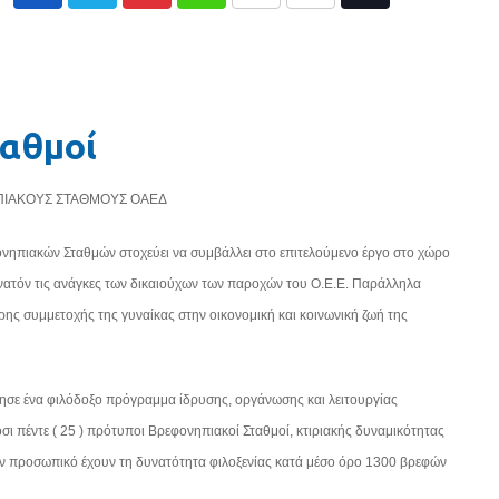
Pinterest
Whatsapp
Print
Share
Tiktok
via
Email
ταθμοί
ΠΙΑΚΟΥΣ ΣΤΑΘΜΟΥΣ ΟΑΕΔ
νηπιακών Σταθμών στοχεύει να συμβάλλει στο επιτελούμενο έργο στο χώρο
νατόν τις ανάγκες των δικαιούχων των παροχών του Ο.Ε.Ε. Παράλληλα
ρης συμμετοχής της γυναίκας στην οικονομική και κοινωνική ζωή της
νησε ένα φιλόδοξο πρόγραμμα ίδρυσης, οργάνωσης και λειτουργίας
ι πέντε ( 25 ) πρότυποι Βρεφονηπιακοί Σταθμοί, κτιριακής δυναμικότητας
ον προσωπικό έχουν τη δυνατότητα φιλοξενίας κατά μέσο όρο 1300 βρεφών