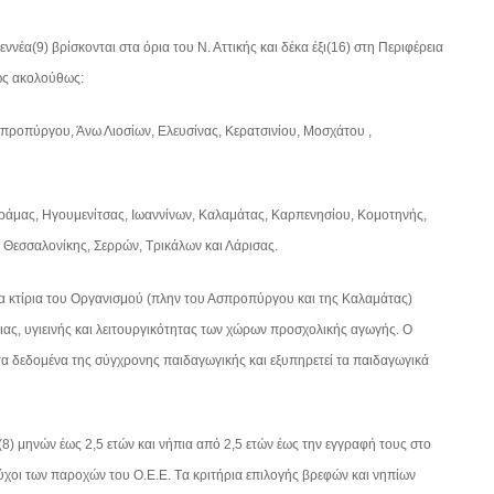
έα(9) βρίσκονται στα όρια του Ν. Αττικής και δέκα έξι(16) στη Περιφέρεια
 ως ακολούθως:
Ασπροπύργου, Άνω Λιοσίων, Ελευσίνας, Κερατσινίου, Μοσχάτου ,
ς, Δράμας, Ηγουμενίτσας, Ιωαννίνων, Καλαμάτας, Καρπενησίου, Κομοτηνής,
Θεσσαλονίκης, Σερρών, Τρικάλων και Λάρισας.
τα κτίρια του Οργανισμού (πλην του Ασπροπύργου και της Καλαμάτας)
ιας, υγιεινής και λειτουργικότητας των χώρων προσχολικής αγωγής. Ο
 τα δεδομένα της σύγχρονης παιδαγωγικής και εξυπηρετεί τα παιδαγωγικά
8) μηνών έως 2,5 ετών και νήπια από 2,5 ετών έως την εγγραφή τους στο
ούχοι των παροχών του Ο.Ε.Ε. Tα κριτήρια επιλογής βρεφών και νηπίων