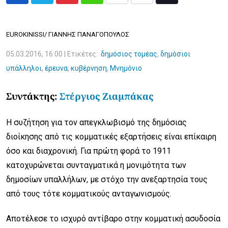
Pinterest
Whatsapp
Print
Share
Tiktok
via
Email
EUROKINISSI/ ΓΙΑΝΝΗΣ ΠΑΝΑΓΟΠΟΥΛΟΣ
05.03.2016, 16:00 |
Ετικέτες:
δημόσιος τομέας
,
δημόσιοι
υπάλληλοι
,
έρευνα
,
κυβέρνηση
,
Μνημόνιο
Συντάκτης:
Στέργιος Ζιαμπάκας
Η συζήτηση για τον απεγκλωβισμό της δημόσιας
διοίκησης από τις κομματικές εξαρτήσεις είναι επίκαιρη
όσο και διαχρονική. Για πρώτη φορά το 1911
κατοχυρώνεται συνταγματικά η μονιμότητα των
δημοσίων υπαλλήλων, με στόχο την ανεξαρτησία τους
από τους τότε κομματικούς ανταγωνισμούς.
Αποτέλεσε το ισχυρό αντίβαρο στην κομματική ασυδοσία