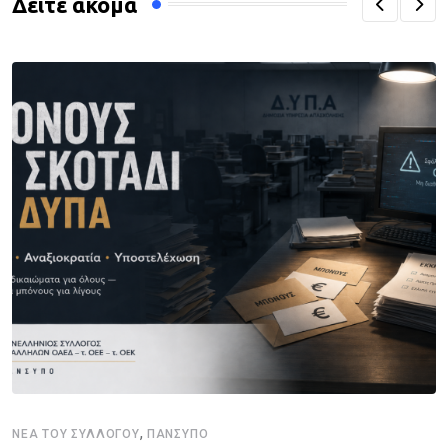
Δείτε ακόμα
,
ΝΈΑ ΤΟΥ ΣΥΛΛΌΓΟΥ
ΠΑΝΣΥΠΟ