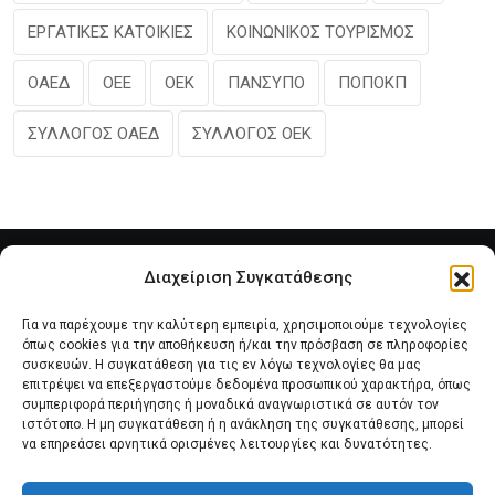
ΕΡΓΑΤΙΚΕΣ ΚΑΤΟΙΚΙΕΣ
ΚΟΙΝΩΝΙΚΟΣ ΤΟΥΡΙΣΜΟΣ
ΟΑΕΔ
ΟΕΕ
ΟΕΚ
ΠΑΝΣΥΠΟ
ΠΟΠΟΚΠ
ΣΥΛΛΟΓΟΣ ΟΑΕΔ
ΣΥΛΛΟΓΟΣ ΟΕΚ
Διαχείριση Συγκατάθεσης
Για να παρέχουμε την καλύτερη εμπειρία, χρησιμοποιούμε τεχνολογίες
όπως cookies για την αποθήκευση ή/και την πρόσβαση σε πληροφορίες
συσκευών. Η συγκατάθεση για τις εν λόγω τεχνολογίες θα μας
επιτρέψει να επεξεργαστούμε δεδομένα προσωπικού χαρακτήρα, όπως
συμπεριφορά περιήγησης ή μοναδικά αναγνωριστικά σε αυτόν τον
Αρχική
Νέα του Συλλόγου
Θέματα e-Magazino
ιστότοπο. Η μη συγκατάθεση ή η ανάκληση της συγκατάθεσης, μπορεί
να επηρεάσει αρνητικά ορισμένες λειτουργίες και δυνατότητες.
Δ.Σ. ΠΑΝΣΥΠΟ
Επικοινωνία