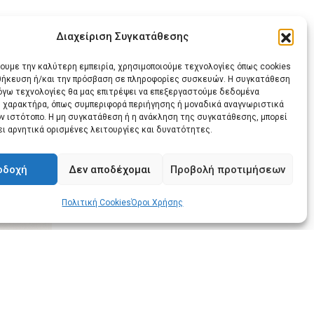
Διαχείριση Συγκατάθεσης
ις
χουμε την καλύτερη εμπειρία, χρησιμοποιούμε τεχνολογίες όπως cookies
οθήκευση ή/και την πρόσβαση σε πληροφορίες συσκευών. Η συγκατάθεση
λόγω τεχνολογίες θα μας επιτρέψει να επεξεργαστούμε δεδομένα
 χαρακτήρα, όπως συμπεριφορά περιήγησης ή μοναδικά αναγνωριστικά
ον ιστότοπο. Η μη συγκατάθεση ή η ανάκληση της συγκατάθεσης, μπορεί
ει αρνητικά ορισμένες λειτουργίες και δυνατότητες.
Share
Print
via
οδοχή
Δεν αποδέχομαι
Προβολή προτιμήσεων
Email
Πολιτική Cookies
Όροι Χρήσης