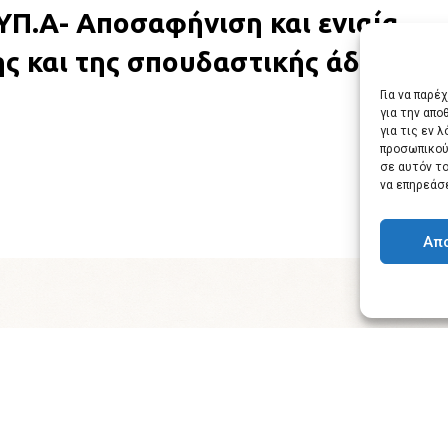
.ΥΠ.Α- Αποσαφήνιση και ενιαία
 και της σπουδαστικής άδειας στ
Για να παρέ
για την απ
για τις εν 
προσωπικού
σε αυτόν τ
να επηρεάσ
Απ