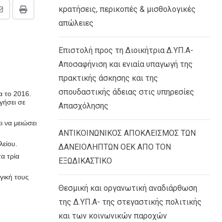
κρατήσεις, περικοπές & μισθολογικές
Share
Print
απώλειες
via
Email
Επιστολή προς τη Διοικήτρια Δ.ΥΠ.Α-
Αποσαφήνιση και ενιαία υπαγωγή της
πρακτικής άσκησης και της
σπουδαστικής άδειας στις υπηρεσίες
α το 2016.
γήσει σε
Απασχόλησης
ι να μειώσει
ΑΝΤΙΚΟΙΝΩΝΙΚΟΣ ΑΠΟΚΛΕΙΣΜΟΣ ΤΩΝ
λείου.
ΔΑΝΕΙΟΛΗΠΤΩΝ ΟΕΚ ΑΠΟ ΤΟΝ
τα τρία
ΕΞΩΔΙΚΑΣΤΙΚΟ
γική τους
Θεσμική και οργανωτική αναδιάρθωση
της Δ.ΥΠ.Α- της στεγαστικής πολιτικής
και των κοινωνικών παροχών