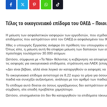
Pinterest
Whatsapp
Tiktok
Τέλος το οικογενειακό επίδομα του ΟΑΕΔ – Ποιοι
H μείωση των ασφαλιστικών εισφορών των εργοδοτών, που σχεδιαζει
επιδόματος που εισπράττουν από τον ΟΑΕΔ οι ασφαλισμένοι του Ι
Χθες ο υπουργός Εργασίας ανέφερε ότι πρόθεση του υπουργείου εί
Όπως είπε, η μείωση αυτή θα επιφέρει μείωση των δαπανών των επ
πρόσληψη τουλάχιστον 30.000 ατόμων.
Ωστόσο, σύμφωνα με «Τα Νέα» θέλοντας η κυβέρνηση να αποφύγει, τ
τις εισφορές για οικογενειακά επιδόματα, στράτευση και ΛΑΕΚ (επα
«Δεν είναι βέβαιο, αλλά είναι λογικό αν καταργηθούν οι εισφορές ν
Το οικογενειακό επίδομα αντιστοιχεί σε 8,22 ευρώ το μήνα για όσους
παιδιά και συνεχίζει αυξανόμενο, ανάλογα με τον αριθμό των παιδιώ
Το επίδομα αυτό δίνεται σε όσους εργαζόμενους δεν εισπράττουν αν
σύμβαση, είτε επειδή προβλέπει χαμηλότερο.
Ωστόσο, επισημαίνεται ότι δεν θα καταργηθούν τα επιδόματα τέκν