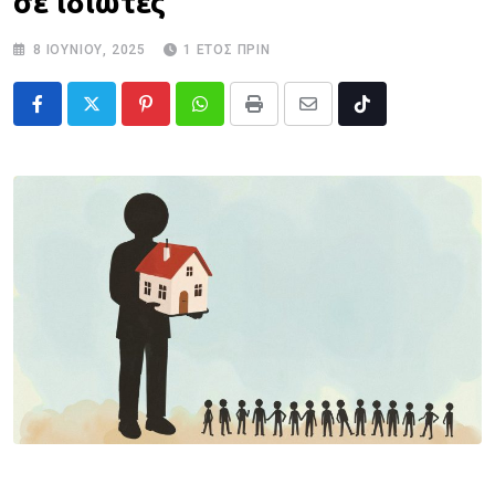
σε ιδιώτες
8 ΙΟΥΝΊΟΥ, 2025
1 ΈΤΟΣ ΠΡΙΝ
Pinterest
Whatsapp
Print
Share
Tiktok
via
Email