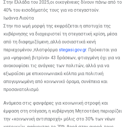
Στην Ελλάδα του 2025,οι οικογένειες δίνουν πάνω από το
40% του εισοδήματός τους για να στεγαστούν.
Ιωάννα Λιούτα
Στην πιο ωμή μορφή της εκφράζεται η αποτυχία της
κυβέρνησης να διαχειριστεί τη στεγαστική κρίση, μέσα
από τη διαφημιζόμενη ,αλλά ουσιαστικά κενή
περιεχομένου ,πλατφόρμα
stegasi.gov.gr
. Πρόκειται για
μια «ψηφιακή βιτρίνα» 43 δράσεων, φτιαγμένη όχι για να
ανακουφίσει τις ανάγκες των πολιτών, αλλά για να
εξωραΐσει με επικοινωνιακά κόλπα μια πολιτική
απογυμνωμένη από κοινωνικό όραμα, συνέπεια και
προσανατολισμό.
Ανάμεσα στις φανφάρες για κοινωνική στροφή και
έμφαση στη στέγαση, η κυβέρνηση Μητσοτάκη περιορίζει
την «κοινωνική αντιπαροχή» μόλις στο 30% των νέων
κατοικιών, αφήνοντας το 70% βορά στην αγορά, τους