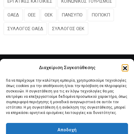
ΕΡΓΑΤΙΚΕΣ ΚΑΤΟΙΚΙΕΣ
ΚΟΙΝΩΝΙΚΟΣ ΤΟΥΡΙΣΜΟΣ
ΟΑΕΔ
ΟΕΕ
ΟΕΚ
ΠΑΝΣΥΠΟ
ΠΟΠΟΚΠ
ΣΥΛΛΟΓΟΣ ΟΑΕΔ
ΣΥΛΛΟΓΟΣ ΟΕΚ
Διαχείριση Συγκατάθεσης
Για να παρέχουμε την καλύτερη εμπειρία, χρησιμοποιούμε τεχνολογίες
όπως cookies για την αποθήκευση ή/και την πρόσβαση σε πληροφορίες
συσκευών. Η συγκατάθεση για τις εν λόγω τεχνολογίες θα μας
επιτρέψει να επεξεργαστούμε δεδομένα προσωπικού χαρακτήρα, όπως
συμπεριφορά περιήγησης ή μοναδικά αναγνωριστικά σε αυτόν τον
Αρχική
Νέα του Συλλόγου
Θέματα e-Magazino
ιστότοπο. Η μη συγκατάθεση ή η ανάκληση της συγκατάθεσης, μπορεί
να επηρεάσει αρνητικά ορισμένες λειτουργίες και δυνατότητες.
Δ.Σ. ΠΑΝΣΥΠΟ
Επικοινωνία
Αποδοχή
Πολιτική Cookies (ΕΕ)