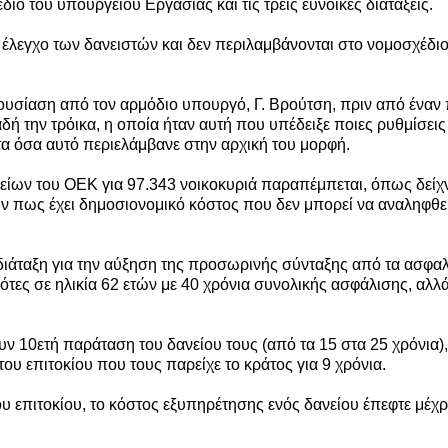
ο του υπουργείου Εργασίας και τις τρεις ευνοϊκές διατάξεις.
ν έλεγχο των δανειστών και δεν περιλαμβάνονται στο νομοσχέδιο
αρουσίαση από τον αρμόδιο υπουργό, Γ. Βρούτση, πριν από έναν
ή την τρόικα, η οποία ήταν αυτή που υπέδειξε ποιες ρυθμίσεις
 τα όσα αυτό περιελάμβανε στην αρχική του μορφή.
νείων του ΟΕΚ για 97.343 νοικοκυριά παραπέμπεται, όπως δείχ
ούν πως έχει δημοσιονομικό κόστος που δεν μπορεί να αναληφθε
η διάταξη για την αύξηση της προσωρινής σύνταξης από τα ασφαλ
ότες σε ηλικία 62 ετών με 40 χρόνια συνολικής ασφάλισης, αλλά
υν 10ετή παράταση του δανείου τους (από τα 15 στα 25 χρόνια),
ου επιτοκίου που τους παρείχε το κράτος για 9 χρόνια.
υ επιτοκίου, το κόστος εξυπηρέτησης ενός δανείου έπεφτε μέχρ