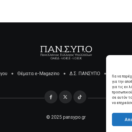
όγου
Θέματα e-Magazino
Δ.Σ. ΠΑΝΣΥΠΟ
Επικοινων
Για να παρέ
για την απ
για τις εν 
προσωπικού
σε αυτόν τ
να επηρεάσ
© 2025 pansypo.gr
Απ