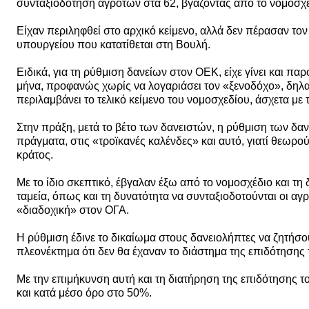
συνταξιοδότηση αγροτών στα 62, βγάζοντας από το νομοσχέδι
Είχαν περιληφθεί στο αρχικό κείμενο, αλλά δεν πέρασαν το
υπουργείου που κατατίθεται στη Βουλή.
Ειδικά, για τη ρύθμιση δανείων στον ΟΕΚ, είχε γίνει και π
μήνα, προφανώς χωρίς να λογαριάσει τον «ξενοδόχο», δηλαδ
περιλαμβάνει το τελικό κείμενο του νομοσχεδίου, άσχετα με
Στην πράξη, μετά το βέτο των δανειστών, η ρύθμιση των δα
πράγματα, στις «τροϊκανές καλένδες» και αυτό, γιατί θεωρ
κράτος.
Με το ίδιο σκεπτικό, έβγαλαν έξω από το νομοσχέδιο και τ
ταμεία, όπως και τη δυνατότητα να συνταξιοδοτούνται οι αγρ
«διαδοχική» στον ΟΓΑ.
Η ρύθμιση έδινε το δικαίωμα στους δανειολήπτες να ζητήσο
πλεονέκτημα ότι δεν θα έχαναν το διάστημα της επιδότησης τ
Με την επιμήκυνση αυτή και τη διατήρηση της επιδότησης το
και κατά μέσο όρο στο 50%.