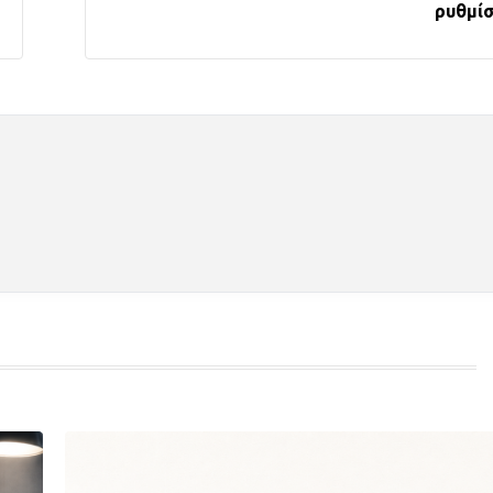
ρυθμί