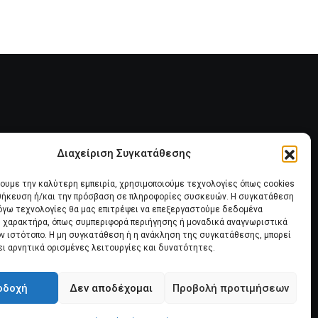
Διαχείριση Συγκατάθεσης
ία
Πολιτική Cookies (ΕΕ)
χουμε την καλύτερη εμπειρία, χρησιμοποιούμε τεχνολογίες όπως cookies
οθήκευση ή/και την πρόσβαση σε πληροφορίες συσκευών. Η συγκατάθεση
λόγω τεχνολογίες θα μας επιτρέψει να επεξεργαστούμε δεδομένα
 χαρακτήρα, όπως συμπεριφορά περιήγησης ή μοναδικά αναγνωριστικά
ον ιστότοπο. Η μη συγκατάθεση ή η ανάκληση της συγκατάθεσης, μπορεί
ει αρνητικά ορισμένες λειτουργίες και δυνατότητες.
οδοχή
Δεν αποδέχομαι
Προβολή προτιμήσεων