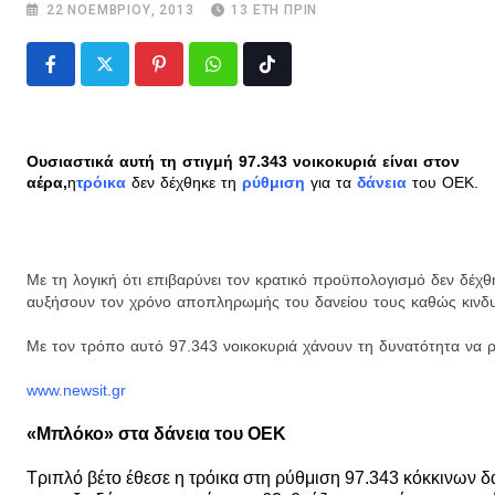
22 ΝΟΕΜΒΡΊΟΥ, 2013
13 ΈΤΗ ΠΡΙΝ
Pinterest
Whatsapp
Tiktok
Ουσιαστικά αυτή τη στιγμή 97.343 νοικοκυριά είναι στον
αέρα,
η
τρόικα
δεν δέχθηκε τη
ρύθμιση
για τα
δάνεια
του ΟΕΚ.
Με τη λογική ότι επιβαρύνει τον κρατικό προϋπολογισμό δεν δέχθη
αυξήσουν τον χρόνο αποπληρωμής του δανείου τους καθώς κινδυ
Με τον τρόπο αυτό 97.343 νοικοκυριά χάνουν τη δυνατότητα να ρ
www.newsit.gr
«Μπλόκο» στα δάνεια του ΟΕΚ
Τριπλό βέτο έθεσε η τρόικα στη ρύθμιση 97.343 κόκκινων 