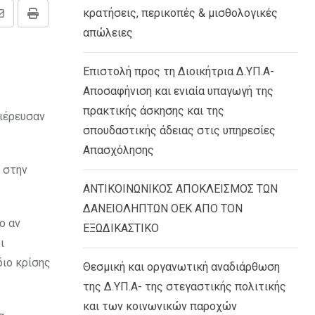
κρατήσεις, περικοπές & μισθολογικές
Share
Print
απώλειες
via
Email
Επιστολή προς τη Διοικήτρια Δ.ΥΠ.Α-
Αποσαφήνιση και ενιαία υπαγωγή της
πρακτικής άσκησης και της
διέρευσαν
σπουδαστικής άδειας στις υπηρεσίες
Απασχόλησης
ύ στην
ΑΝΤΙΚΟΙΝΩΝΙΚΟΣ ΑΠΟΚΛΕΙΣΜΟΣ ΤΩΝ
ΔΑΝΕΙΟΛΗΠΤΩΝ ΟΕΚ ΑΠΟ ΤΟΝ
ο αν
ΕΞΩΔΙΚΑΣΤΙΚΟ
ι
διο κρίσης
Θεσμική και οργανωτική αναδιάρθωση
της Δ.ΥΠ.Α- της στεγαστικής πολιτικής
και των κοινωνικών παροχών