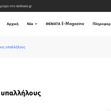
σμό στο ieidiseis.gr
Αρχική
Νέα
ΘΕΜΑΤΑ E-Magazino
Πληροφορί
ίους υπαλλήλους
ς υπαλλήλους