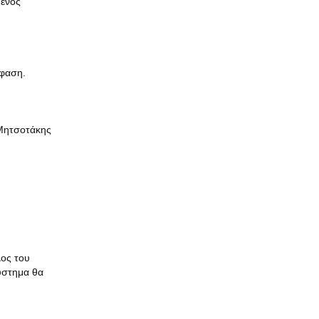
 ενός
όφαση.
 Μητσοτάκης
λος του
σύστημα θα