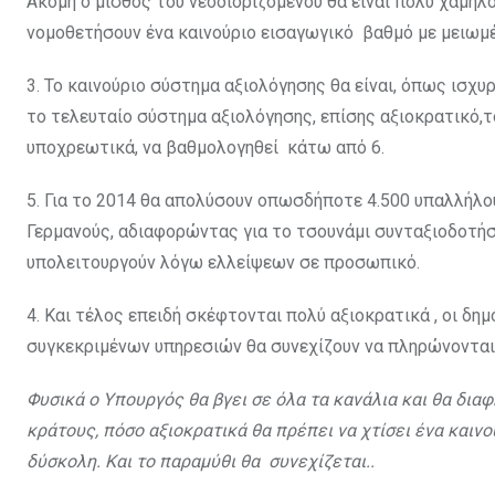
Ακόμη ο μισθός του νεοδιοριζόμενου θα είναι πολύ χαμηλ
νομοθετήσουν ένα καινούριο εισαγωγικό βαθμό με μειωμέν
3. Το καινούριο σύστημα αξιολόγησης θα είναι, όπως ισχυρ
το τελευταίο σύστημα αξιολόγησης, επίσης αξιοκρατικό,
υποχρεωτικά, να βαθμολογηθεί κάτω από 6.
5. Για το 2014 θα απολύσουν οπωσδήποτε 4.500 υπαλλήλο
Γερμανούς, αδιαφορώντας για το τσουνάμι συνταξιοδοτήσε
υπολειτουργούν λόγω ελλείψεων σε προσωπικό.
4. Και τέλος επειδή σκέφτονται πολύ αξιοκρατικά , οι δ
συγκεκριμένων υπηρεσιών θα συνεχίζουν να πληρώνοντα
Φυσικά ο Υπουργός θα βγει σε όλα τα κανάλια και θα δια
κράτους, πόσο αξιοκρατικά θα πρέπει να χτίσει ένα καινο
δύσκολη. Και το παραμύθι θα συνεχίζεται..