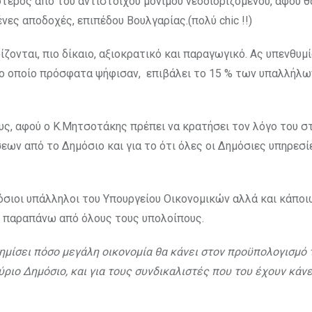
ότερος από του αντίστοιχου μόνιμου νεοδιοριζόμενου, αφού θ
ες αποδοχές, επιπέδου Βουλγαρίας.(πολύ chic !!)
ίζονται, πιο δίκαιο, αξιοκρατικό και παραγωγικό. Ας υπενθυμ
το οποίο πρόσφατα ψήφισαν, επιβάλει το 15 % των υπαλλήλω
υς, αφού ο Κ.Μητσοτάκης πρέπει να κρατήσει τον λόγο του σ
ων από το Δημόσιο και για το ότι όλες οι Δημόσιες υπηρεσί
ημόσιοι υπάλληλοι του Υπουργείου Οικονομικών αλλά και κάπο
ι παραπάνω από όλους τους υπολοίπους.
φημίσει πόσο μεγάλη οικονομία θα κάνει στον προϋπολογισμό 
ύριο Δημόσιο, και για τους συνδικαλιστές που του έχουν κάν