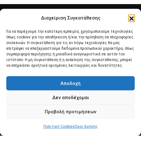
Διαχείριση Συγκατάθεσης
Για να παρέχουμε την καλύτερη εμπειρία, χρησιμοποιούμε τεχνολογίες
όπως cookies για την αποθήκευση ή/και την πρόσβαση σε πληροφορίες
συσκευών. Η συγκατάθεση για τις εν λόγω τεχνολογίες θα μας
επιτρέψει να επεξεργαστούμε δεδομένα προσωπικού χαρακτήρα, όπως
συμπεριφορά περιήγησης ή μοναδικά αναγνωριστικά σε αυτόν τον
Αρχική
Νέα του Συλλόγου
Θέματα e-Magazino
ιστότοπο. Η μη συγκατάθεση ή η ανάκληση της συγκατάθεσης, μπορεί
να επηρεάσει αρνητικά ορισμένες λειτουργίες και δυνατότητες.
Δ.Σ. ΠΑΝΣΥΠΟ
Επικοινωνία
Αποδοχή
Πολιτική Cookies (ΕΕ)
Δεν αποδέχομαι
Προβολή προτιμήσεων
Πολιτική Cookies
© 2025 pansypo.gr
Όροι Χρήσης