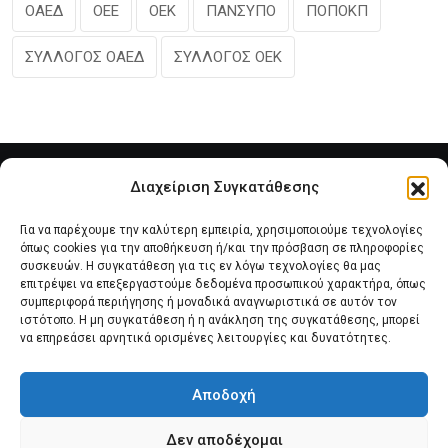
ΟΑΕΔ
ΟΕΕ
ΟΕΚ
ΠΑΝΣΥΠΟ
ΠΟΠΟΚΠ
ΣΥΛΛΟΓΟΣ ΟΑΕΔ
ΣΥΛΛΟΓΟΣ ΟΕΚ
Διαχείριση Συγκατάθεσης
Για να παρέχουμε την καλύτερη εμπειρία, χρησιμοποιούμε τεχνολογίες
όπως cookies για την αποθήκευση ή/και την πρόσβαση σε πληροφορίες
συσκευών. Η συγκατάθεση για τις εν λόγω τεχνολογίες θα μας
επιτρέψει να επεξεργαστούμε δεδομένα προσωπικού χαρακτήρα, όπως
συμπεριφορά περιήγησης ή μοναδικά αναγνωριστικά σε αυτόν τον
Αρχική
Νέα του Συλλόγου
Θέματα e-Magazino
ιστότοπο. Η μη συγκατάθεση ή η ανάκληση της συγκατάθεσης, μπορεί
να επηρεάσει αρνητικά ορισμένες λειτουργίες και δυνατότητες.
Δ.Σ. ΠΑΝΣΥΠΟ
Επικοινωνία
Αποδοχή
Πολιτική Cookies (ΕΕ)
Δεν αποδέχομαι