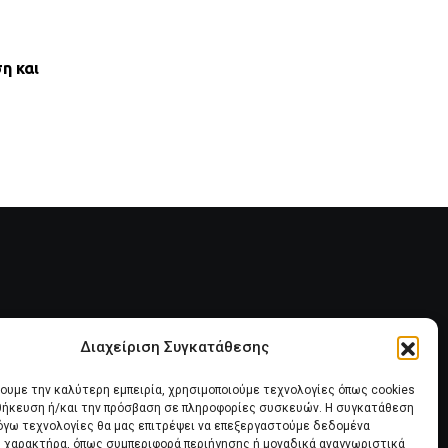
,
ΝΈΑ ΤΟΥ ΣΥΛΛΌΓΟΥ
ΠΑΝΣΥΠΟ
η και
ΑΝΤΙΚΟΙΝΩΝΙΚΟΣ ΑΠΟΚΛΕΙΣΜΟΣ ΤΩΝ ΔΑΝ
ΟΕΚ ΑΠΟ ΤΟΝ ΕΞΩΔΙΚΑΣΤΙΚΟ
28 ΙΟΥΛΊΟΥ, 2026
Διαχείριση Συγκατάθεσης
ία
Πολιτική Cookies (ΕΕ)
χουμε την καλύτερη εμπειρία, χρησιμοποιούμε τεχνολογίες όπως cookies
οθήκευση ή/και την πρόσβαση σε πληροφορίες συσκευών. Η συγκατάθεση
λόγω τεχνολογίες θα μας επιτρέψει να επεξεργαστούμε δεδομένα
 χαρακτήρα, όπως συμπεριφορά περιήγησης ή μοναδικά αναγνωριστικά