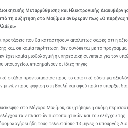
 Διοικητικής Μεταρρύθμισης και Ηλεκτρονικής Διακυβέρνη
από τη συζήτηση στο Μαξίμου ανέφεραν πως «Ο πυρήνας 
λλάξει»
αι προτάσεις που θα καταστήσουν απολύτως σαφές ότι η αξι
σης και, σε καμία περίπτωση, δεν συνδέεται με το πρόγραμμα
εν έχει καμία μισθολογική ή υπηρεσιακή συνέπεια για τον υπά
υ υπουργείου, επισημαίνουν οι ίδιες πηγές.
ικό στάδιο προετοιμασίας προς το οριστικό σύστημα αξιολό
ων μηνών προς ψήφιση στη Βουλή και αφού πρώτα υπάρξει δι
 σύσκεψης στο Μέγαρο Μαξίμου, συζητήθηκε η ακόμη περισσό
υ ελέγχου των πλαστών πιστοποιητικών και του ελέγχου της
δρομολογήσει ήδη τους τελευταίους 13 μήνες ο υπουργός Διο