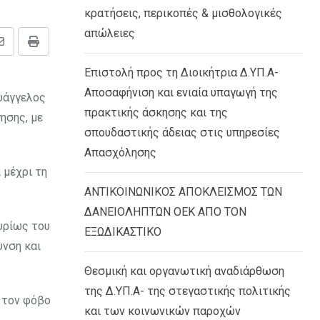
κρατήσεις, περικοπές & μισθολογικές
απώλειες
Share
Print
via
Επιστολή προς τη Διοικήτρια Δ.ΥΠ.Α-
Email
Αποσαφήνιση και ενιαία υπαγωγή της
υάγγελος
πρακτικής άσκησης και της
ησης, με
σπουδαστικής άδειας στις υπηρεσίες
Απασχόλησης
 μέχρι τη
ΑΝΤΙΚΟΙΝΩΝΙΚΟΣ ΑΠΟΚΛΕΙΣΜΟΣ ΤΩΝ
ΔΑΝΕΙΟΛΗΠΤΩΝ ΟΕΚ ΑΠΟ ΤΟΝ
υρίως του
ΕΞΩΔΙΚΑΣΤΙΚΟ
υνση και
Θεσμική και οργανωτική αναδιάρθωση
της Δ.ΥΠ.Α- της στεγαστικής πολιτικής
ι τον φόβο
και των κοινωνικών παροχών