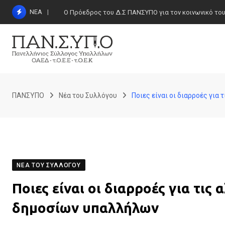
Skip
ΝΕΑ
Ο Πρόεδρος του Δ.Σ ΠΑΝΣΥΠΟ για τον κοινωνικό τουρι
to
content
ΠΑΝΣΥΠΟ
Νέα του Συλλόγου
Ποιες είναι οι διαρροές γι
ΝΈΑ ΤΟΥ ΣΥΛΛΌΓΟΥ
Ποιες είναι οι διαρροές για τι
δημοσίων υπαλλήλων