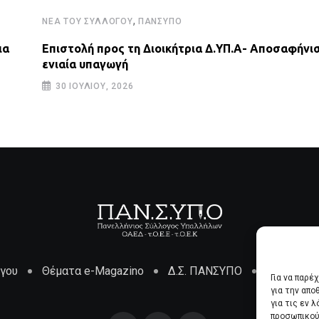
,
ΝΈΑ ΤΟΥ ΣΥΛΛΌΓΟΥ
ΠΑΝΣΥΠΟ
ια
Επιστολή προς τη Διοικήτρια Δ.ΥΠ.Α- Αποσαφήνισ
ενιαία υπαγωγή
30 ΙΟΥΛΊΟΥ, 2026
όγου
Θέματα e-Magazino
Δ.Σ. ΠΑΝΣΥΠΟ
Επικοινων
Για να παρέ
για την απ
για τις εν 
προσωπικού