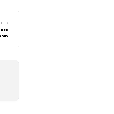
ST
 στο
χουν