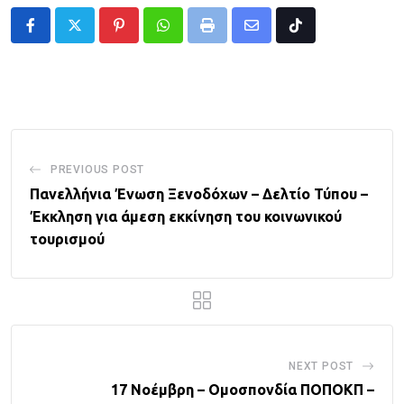
Pinterest
Whatsapp
Print
Share
Tiktok
via
Email
PREVIOUS POST
Πανελλήνια Ένωση Ξενοδόχων – Δελτίο Τύπου –
Έκκληση για άμεση εκκίνηση του κοινωνικού
τουρισμού
NEXT POST
17 Νοέμβρη – Ομοσπονδία ΠΟΠΟΚΠ –