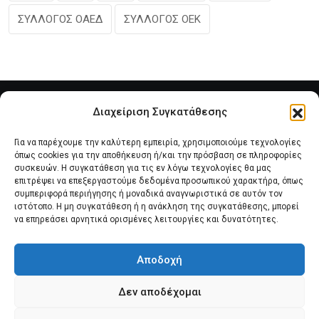
ΣΥΛΛΟΓΟΣ ΟΑΕΔ
ΣΥΛΛΟΓΟΣ ΟΕΚ
Διαχείριση Συγκατάθεσης
Για να παρέχουμε την καλύτερη εμπειρία, χρησιμοποιούμε τεχνολογίες
όπως cookies για την αποθήκευση ή/και την πρόσβαση σε πληροφορίες
συσκευών. Η συγκατάθεση για τις εν λόγω τεχνολογίες θα μας
επιτρέψει να επεξεργαστούμε δεδομένα προσωπικού χαρακτήρα, όπως
συμπεριφορά περιήγησης ή μοναδικά αναγνωριστικά σε αυτόν τον
Αρχική
Νέα του Συλλόγου
Θέματα e-Magazino
ιστότοπο. Η μη συγκατάθεση ή η ανάκληση της συγκατάθεσης, μπορεί
να επηρεάσει αρνητικά ορισμένες λειτουργίες και δυνατότητες.
Δ.Σ. ΠΑΝΣΥΠΟ
Επικοινωνία
Αποδοχή
Πολιτική Cookies (ΕΕ)
Δεν αποδέχομαι