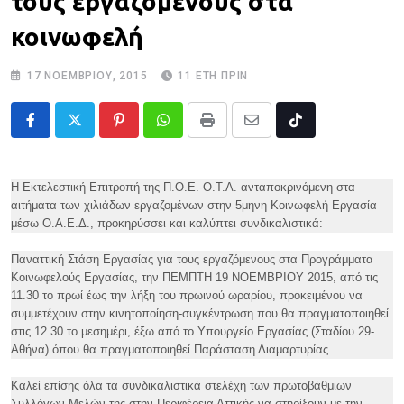
τους εργαζόμενους στα
κοινωφελή
17 ΝΟΕΜΒΡΊΟΥ, 2015
11 ΈΤΗ ΠΡΙΝ
Pinterest
Whatsapp
Print
Share
Tiktok
via
Email
Η Εκτελεστική Επιτροπή της Π.Ο.Ε.-Ο.Τ.Α. ανταποκρινόμενη στα
αιτήματα των χιλιάδων εργαζομένων στην 5μηνη Κοινωφελή Εργασία
μέσω Ο.Α.Ε.Δ., προκηρύσσει και καλύπτει συνδικαλιστικά:
Παναττική Στάση Εργασίας για τους εργαζόμενους στα Προγράμματα
Κοινωφελούς Εργασίας, την ΠΕΜΠΤΗ 19 ΝΟΕΜΒΡΙΟΥ 2015, από τις
11.30 το πρωί έως την λήξη του πρωινού ωραρίου, προκειμένου να
συμμετέχουν στην κινητοποίηση-συγκέντρωση που θα πραγματοποιηθεί
στις 12.30 το μεσημέρι, έξω από το Υπουργείο Εργασίας (Σταδίου 29-
Αθήνα) όπου θα πραγματοποιηθεί Παράσταση Διαμαρτυρίας.
Καλεί επίσης όλα τα συνδικαλιστικά στελέχη των πρωτοβάθμιων
Συλλόγων-Μελών της στην Περιφέρεια Αττικής να στηρίξουν με την