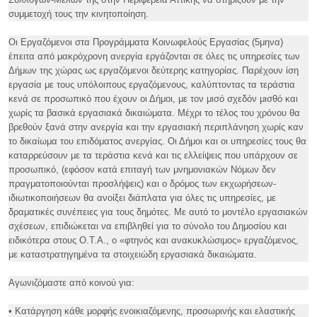
συμμετοχή τους την κινητοποίηση.
Οι Εργαζόμενοι στα Προγράμματα Κοινωφελούς Εργασίας (5μηνα)
έπειτα από μακρόχρονη ανεργία εργάζονται σε όλες τις υπηρεσίες των
Δήμων της χώρας ως εργαζόμενοι δεύτερης κατηγορίας. Παρέχουν ίση
εργασία με τους υπόλοιπους εργαζόμενους, καλύπτοντας τα τεράστια
κενά σε προσωπικό που έχουν οι Δήμοι, με τον μισό σχεδόν μισθό και
χωρίς τα βασικά εργασιακά δικαιώματα. Μέχρι το τέλος του χρόνου θα
βρεθούν ξανά στην ανεργία και την εργασιακή περιπλάνηση χωρίς καν
το δικαίωμα του επιδόματος ανεργίας. Οι Δήμοι και οι υπηρεσίες τους θα
καταρρεύσουν με τα τεράστια κενά και τις ελλείψεις που υπάρχουν σε
προσωπικό, (εφόσον κατά επιταγή των μνημονιακών Νόμων δεν
πραγματοποιούνται προσλήψεις) και ο δρόμος των εκχωρήσεων-
ιδιωτικοποιήσεων θα ανοίξει διάπλατα για όλες τις υπηρεσίες, με
δραματικές συνέπειες για τους δημότες. Με αυτό το μοντέλο εργασιακών
σχέσεων, επιδιώκεται να επιβληθεί για το σύνολο του Δημοσίου και
ειδικότερα στους Ο.Τ.Α., ο «φτηνός και ανακυκλώσιμος» εργαζόμενος,
με καταστρατηγημένα τα στοιχειώδη εργασιακά δικαιώματα.
Αγωνιζόμαστε από κοινού για:
• Κατάργηση κάθε μορφής ενοικιαζόμενης, προσωρινής και ελαστικής