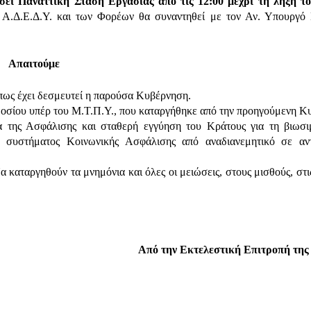
σει Παναττική Στάση Εργασίας από τις 12:00 μέχρι τη λήξη τ
 Α.Δ.Ε.Δ.Υ. και των Φορέων θα συναντηθεί με τον Αν. Υπουργό 
Απαιτούμε
πως έχει δεσμευτεί η παρούσα Κυβέρνηση.
οσίου υπέρ του Μ.Τ.Π.Υ., που καταργήθηκε από την προηγούμενη Κ
α της Ασφάλισης και σταθερή εγγύηση του Κράτους για τη βιωσι
συστήματος Κοινωνικής Ασφάλισης από αναδιανεμητικό σε αντ
αταργηθούν τα μνημόνια και όλες οι μειώσεις, στους μισθούς, στις
Από την Εκτελεστική Επιτροπή της 