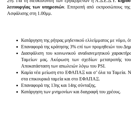
29). Για τη διευκόλυνση των εργαζομένων η Α.Δ.Ε.Δ.Υ.
κηρύσ
λειτουργίας των υπηρεσιών
. Επιτροπή από εκπροσώπους της
Ασφάλισης στη 1.00μμ.
Κατάργηση της ρήτρας μηδενικού ελλείμματος με νόμο, ό
Επαναφορά της κράτησης 3% επί των προμηθειών του Δημ
Διασφάλιση του κοινωνικού αναδιανεμητικού χαρακτήρ
Ταμείων μας. Ακύρωση των σχεδίων μετατροπής του 
Αποκατάσταση των απωλειών λόγω του PSI.
Καμία νέα μείωση στο ΕΦΑΠΑΞ και σ’ όλα τα Ταμεία. Να κ
στα επικουρικά ταμεία και στο ΕΦΑΠΑΞ.
Επαναφορά της 13ης και 14ης σύνταξης.
Κατάργηση των μνημονίων και διαγραφή του χρέους.