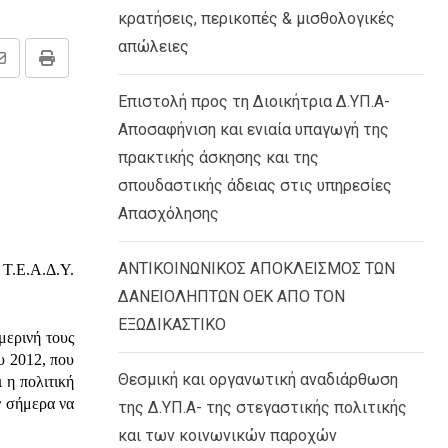
κρατήσεις, περικοπές & μισθολογικές
απώλειες
Share
Print
via
Επιστολή προς τη Διοικήτρια Δ.ΥΠ.Α-
Email
Αποσαφήνιση και ενιαία υπαγωγή της
πρακτικής άσκησης και της
σπουδαστικής άδειας στις υπηρεσίες
Απασχόλησης
ΑΝΤΙΚΟΙΝΩΝΙΚΟΣ ΑΠΟΚΛΕΙΣΜΟΣ ΤΩΝ
 Τ.Ε.Α.Δ.Υ.
ΔΑΝΕΙΟΛΗΠΤΩΝ ΟΕΚ ΑΠΟ ΤΟΝ
ΕΞΩΔΙΚΑΣΤΙΚΟ
μερινή τους
υ 2012, που
Θεσμική και οργανωτική αναδιάρθωση
 η πολιτική
ν σήμερα να
της Δ.ΥΠ.Α- της στεγαστικής πολιτικής
και των κοινωνικών παροχών