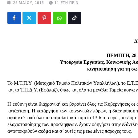
25 ΜΑΪ́ΟΥ, 2015
11 ΈΤΗ ΠΡΙΝ
Pinterest
Whatsapp
Tiktok
Δ
ΠΕΜΠΤΗ, 28 Μ
Υπουργείο Εργασίας, Κοινωνικής Ασ
κινητοποίηση για τη σ
Το Μ.Τ.Π.Υ. (Μετοχικό Ταμείο Πολιτικών Υπαλλήλων), το Ε.Τ.Ε.
και το Τ.Π.Δ.Υ. (Εφάπαξ), όπως και όλα τα μεγάλα Ταμεία κοινω
Η ευθύνη είναι διαχρονική και βαραίνει όλες τις Κυβερνήσεις ο
κατάσταση. Η κατάργηση των κοινωνικών πόρων, η διασπάθιση τ
αφαίρεσε από όλα τα ασφαλιστικά ταμεία 13 δισ. ευρώ, τα δομη
ελαχιστοποίησης των προσλήψεων, έχουν οδηγήσει στην εξάντλ
ανταποκριθούν ακόμα και σ’ αυτές τις μειωμένες παροχές τους.