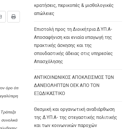
κρατήσεις, περικοπές & μισθολογικές
απώλειες
Share
Print
via
Επιστολή προς τη Διοικήτρια Δ.ΥΠ.Α-
Email
Αποσαφήνιση και ενιαία υπαγωγή της
πρακτικής άσκησης και της
,
σπουδαστικής άδειας στις υπηρεσίες
Απασχόλησης
ΑΝΤΙΚΟΙΝΩΝΙΚΟΣ ΑΠΟΚΛΕΙΣΜΟΣ ΤΩΝ
ΔΑΝΕΙΟΛΗΠΤΩΝ ΟΕΚ ΑΠΟ ΤΟΝ
ον όρο ότι
ΕΞΩΔΙΚΑΣΤΙΚΟ
μεγαλύτερη
Θεσμική και οργανωτική αναδιάρθωση
η Τράπεζα
της Δ.ΥΠ.Α- της στεγαστικής πολιτικής
ο συνολικά
και των κοινωνικών παροχών
ς σύμβασης