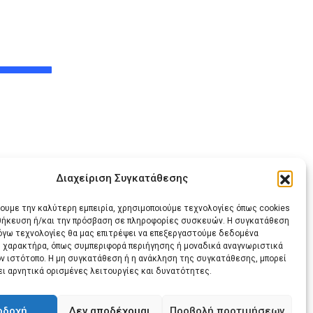
28 ΙΟΥΛΊΟΥ, 2026
Διαχείριση Συγκατάθεσης
ις
χουμε την καλύτερη εμπειρία, χρησιμοποιούμε τεχνολογίες όπως cookies
οθήκευση ή/και την πρόσβαση σε πληροφορίες συσκευών. Η συγκατάθεση
λόγω τεχνολογίες θα μας επιτρέψει να επεξεργαστούμε δεδομένα
 χαρακτήρα, όπως συμπεριφορά περιήγησης ή μοναδικά αναγνωριστικά
ον ιστότοπο. Η μη συγκατάθεση ή η ανάκληση της συγκατάθεσης, μπορεί
ει αρνητικά ορισμένες λειτουργίες και δυνατότητες.
Share
Print
via
οδοχή
Δεν αποδέχομαι
Προβολή προτιμήσεων