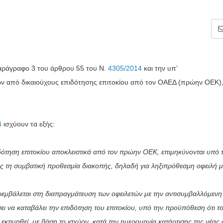
αράγραφο 3 του άρθρου 55 του Ν.
4305/2014
και την υπ’
 από δικαιούχους επιδότησης επιτοκίου από τον ΟΑΕΔ (πρώην ΟΕΚ)
4
ισχύουν τα εξής:
ιδότηση επιτοκίου αποκλειστικά από τον πρώην ΟΕΚ, επιμηκύνονται υπό τ
σης τη συμβατική προθεσμία διακοπής, δηλαδή για ληξιπρόθεσμη οφειλή 
εμβάλεται στη διαπραγμάτευση των οφειλετών με την αντισυμβαλλόμεν
 να καταβάλει την επιδότηση του επιτοκίου, υπό την προϋπόθεση ότι τ
κτιμηθεί, με βάση το ισχύον, κατά την ημερομηνία κατάρτισης της νέα