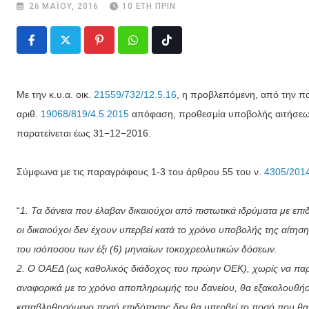
26 ΜΑΪ́ΟΥ, 2016
10 ΈΤΗ ΠΡΙΝ
Pinterest
Whatsapp
Tiktok
Με την κ.υ.α. οικ.
21559/732/12.5.16
, η προβλεπόμενη, από την π
αριθ.
19068/819/4.5.2015
απόφαση, προθεσμία υποβολής αιτήσεων
παρατείνεται έως 31−12−2016.
Σύμφωνα με τις παραγράφους 1-3 του άρθρου 55 του ν.
4305/201
“
1. Τα δάνεια που έλαβαν δικαιούχοι από πιστωτικά ιδρύματα με επ
οι δικαιούχοι δεν έχουν υπερβεί κατά το χρόνο υποβολής της αίτη
του ισόποσου των έξι (6) μηνιαίων τοκοχρεολυτικών δόσεων.
2. Ο ΟΑΕΔ (ως καθολικός διάδοχος του πρώην ΟΕΚ), χωρίς να παρ
αναφορικά με το χρόνο αποπληρωμής του δανείου, θα εξακολουθήσει
καταβληθησόμενο ποσό επιδότησης δεν θα υπερβεί το ποσό που θα ε