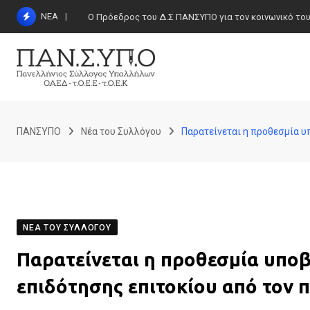
Skip
ΝΕΑ
Ο Πρόεδρος του Δ.Σ ΠΑΝΣΥΠΟ για τον κοινωνικό τουρι
to
content
ΠΑΝΣΥΠΟ
Νέα του Συλλόγου
Παρατείνεται η προθεσμία 
ΝΈΑ ΤΟΥ ΣΥΛΛΌΓΟΥ
Παρατείνεται η προθεσμία υπο
επιδότησης επιτοκίου από τον