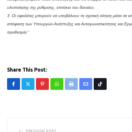
υλοποίησης της ρύθμισης, επιτόκιο του δανείου.
3. Οι οφειλέτες μπορούν να υποβάλουν τη σχετική αίτηση μέσα σε α
απόφαση των Υπουργών Ανάπτυξης και Ανταγωνιστικότητας και Εργα
προθεσμία.
“
Share This Post:
Pinterest
Whatsapp
Print
Share
Tiktok
via
Email
PREVIOUS POST