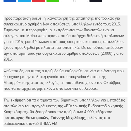
Pinterest
Whatsapp
Print
Share
Tiktok
via
Email
Προς παράταση οδεύει η ικανοποίηση της απαίτησης της τρόικας για
συγκεκριμένο αριθμό νέων απολύσεων υπαλλήλων εντός τους 2015.
Σύμφωνα με πληροφορίες οι εκπρόσωποι των δανειστών ενόψει
εκλογών του Μαϊου «πείστηκαν» οτι θα υπάρχει δεξαμενή απολύσεων
για το 2015, μεταξύ άλλων από τους επίορκους και όσους υπαλλήλους
έχουν προσληφθεί με πλαστά πιστοποιητικά. Ως εκ τούτου, απέσυραν
την απαίτηση τους για συγκεκριμένο αριθμό απολύσεων (2.000) για το
2015.
Φαίνεται δε, οτι αυτός ο αριθμός θα καθορισθεί σε νέα συνάντηση που
θα έχουν με την πολιτική ηγεσία του υπουργείου Διοικητικής
Μεταρρύθμισης μετά τις εκλογές, με πιο πιθανό χρονο τον Οκτώβριο,
που θα υπάρχει σαφής εικόνα απο ελληνικής πλευράς.
Την εκτίμηση ότι τα αιτήματα των δημοτικών υπαλλήλων για μετατάξεις
στο πλαίσιο του προγράμματος της «Εθελοντικής Ενδοαυτοδιοικητικής
Κινητικότητας» θα ξεπεράσουν τον αριθμό των 4.000, εξέφρασε
ο
υπουργός Εσωτερικών, Γιάννης Μιχελάκης
, μιλώντας στο
ραδιοφωνικό σταθμό ΒΗΜΑ FM.