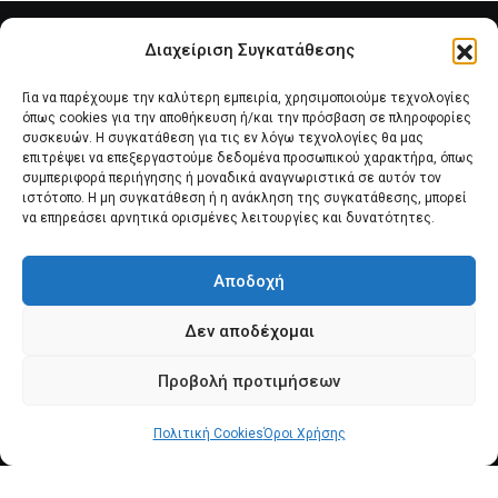
Διαχείριση Συγκατάθεσης
Για να παρέχουμε την καλύτερη εμπειρία, χρησιμοποιούμε τεχνολογίες
όπως cookies για την αποθήκευση ή/και την πρόσβαση σε πληροφορίες
συσκευών. Η συγκατάθεση για τις εν λόγω τεχνολογίες θα μας
επιτρέψει να επεξεργαστούμε δεδομένα προσωπικού χαρακτήρα, όπως
συμπεριφορά περιήγησης ή μοναδικά αναγνωριστικά σε αυτόν τον
Αρχική
Νέα του Συλλόγου
Θέματα e-Magazino
ιστότοπο. Η μη συγκατάθεση ή η ανάκληση της συγκατάθεσης, μπορεί
να επηρεάσει αρνητικά ορισμένες λειτουργίες και δυνατότητες.
Δ.Σ. ΠΑΝΣΥΠΟ
Επικοινωνία
Αποδοχή
Πολιτική Cookies (ΕΕ)
Δεν αποδέχομαι
Προβολή προτιμήσεων
Πολιτική Cookies
© 2025 pansypo.gr
Όροι Χρήσης