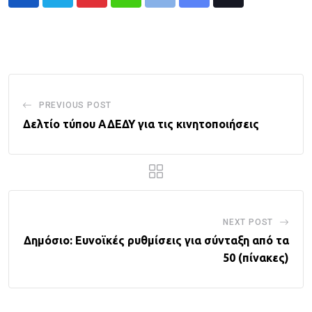
Pinterest
Whatsapp
Print
Share
Tiktok
via
Email
PREVIOUS POST
Δελτίο τύπου ΑΔΕΔΥ για τις κινητοποιήσεις
NEXT POST
Δημόσιο: Ευνοϊκές ρυθμίσεις για σύνταξη από τα
50 (πίνακες)