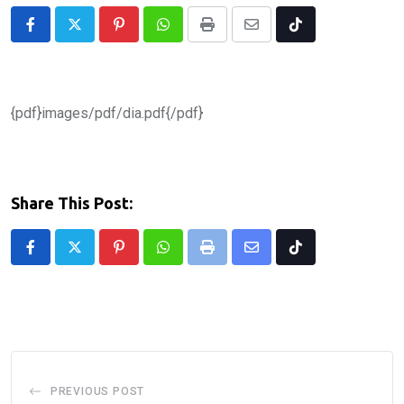
Pinterest
Whatsapp
Print
Share
Tiktok
via
Email
{pdf}images/pdf/dia.pdf{/pdf}
Share This Post:
Pinterest
Whatsapp
Print
Share
Tiktok
via
Email
PREVIOUS POST