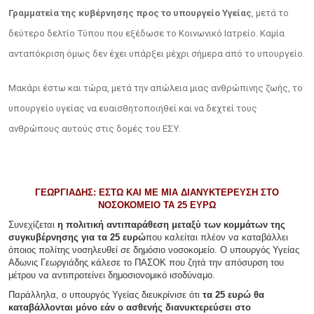
Γραμματεία της κυβέρνησης προς το υπουργείο Υγείας
, μετά το
δεύτερο δελτίο Τύπου που εξέδωσε το Κοινωνικό Ιατρείο. Καμία
ανταπόκριση όμως δεν έχει υπάρξει μέχρι σήμερα από το υπουργείο.
Μακάρι έστω και τώρα, μετά την απώλεια μιας ανθρώπινης ζωής, το
υπουργείο υγείας να ευαισθητοποιηθεί και να δεχτεί τους
ανθρώπους αυτούς στις δομές του ΕΣΥ.
ΓΕΩΡΓΙΑΔΗΣ: ΕΣΤΩ ΚΑΙ ΜΕ ΜΙΑ ΔΙΑΝΥΚΤΕΡΕΥΣΗ ΣΤΟ
ΝΟΣΟΚΟΜΕΙΟ ΤΑ 25 ΕΥΡΩ
Συνεχίζεται
η πολιτική αντιπαράθεση μεταξύ των κομμάτων της
συγκυβέρνησης για τα 25 ευρώ
που καλείται πλέον να καταβάλλει
όποιος πολίτης νοσηλευθεί σε δημόσιο νοσοκομείο. Ο υπουργός Υγείας
Αδωνις Γεωργιάδης κάλεσε το ΠΑΣΟΚ που ζητά την απόσυρση του
μέτρου να αντιπροτείνει δημοσιονομικό ισοδύναμο.
Παράλληλα, ο υπουργός Υγείας διευκρίνισε ότι
τα 25 ευρώ θα
καταβάλλονται μόνο εάν ο ασθενής διανυκτερεύσει στο