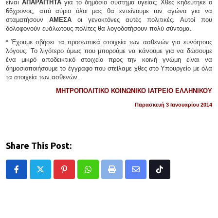
είναι
ΑΠΑΡΑΙΤΗΤΑ
για το δημόσιο σύστημα υγείας; Χθες κηδεύτηκε ο
66χρονος, από αύριο όλοι μας θα εντείνουμε τον αγώνα για να
σταματήσουν
ΑΜΕΣΑ
οι γενοκτόνες αυτές πολιτικές. Αυτοί που
δολοφονούν ευάλωτους πολίτες θα λογοδοτήσουν πολύ σύντομα.
* Έχουμε σβήσει τα προσωπικά στοιχεία των ασθενών για ευνόητους
λόγους. Το λιγότερο όμως που μπορούμε να κάνουμε για να δώσουμε
ένα μικρό αποδεικτικό στοιχείο προς την κοινή γνώμη είναι να
δημοσιοποιήσουμε το έγγραφο που στείλαμε χθες στο Υπουργείο με όλα
τα στοιχεία των ασθενών.
ΜΗΤΡΟΠΟΛΙΤΙΚΟ ΚΟΙΝΩΝΙΚΟ ΙΑΤΡΕΙΟ ΕΛΛΗΝΙΚΟΥ
Παρασκευή 3 Ιανουαρίου 2014
Share This Post:
Pinterest
Whatsapp
Print
Share
Tiktok
via
Email