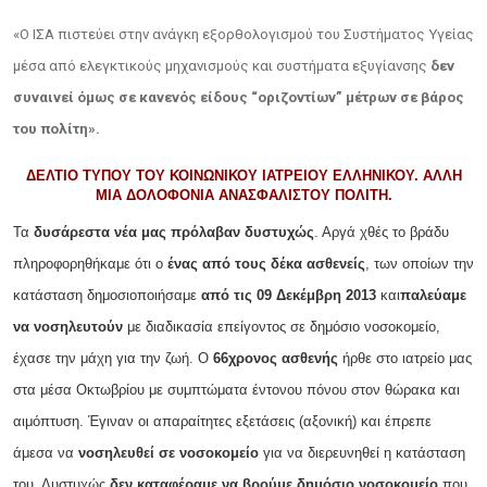
«Ο ΙΣΑ πιστεύει στην ανάγκη εξορθολογισμού του Συστήματος Υγείας
μέσα από ελεγκτικούς μηχανισμούς και συστήματα εξυγίανσης
δεν
συναινεί όμως σε κανενός είδους “οριζοντίων” μέτρων σε βάρος
του πολίτη».
ΔΕΛΤΙΟ ΤΥΠΟΥ ΤΟΥ ΚΟΙΝΩΝΙΚΟΥ ΙΑΤΡΕΙΟΥ ΕΛΛΗΝΙΚΟΥ. ΑΛΛΗ
ΜΙΑ ΔΟΛΟΦΟΝΙΑ ΑΝΑΣΦΑΛΙΣΤΟΥ ΠΟΛΙΤΗ.
Τα
δυσάρεστα νέα μας πρόλαβαν δυστυχώς
. Αργά χθές το βράδυ
πληροφορηθήκαμε ότι ο
ένας από τους δέκα ασθενείς
, των οποίων την
κατάσταση δημοσιοποιήσαμε
από τις 09 Δεκέμβρη 2013
και
παλεύαμε
να νοσηλευτούν
με διαδικασία επείγοντος σε δημόσιο νοσοκομείο,
έχασε την μάχη για την ζωή. Ο
66χρονος ασθενής
ήρθε στο ιατρείο μας
στα μέσα Οκτωβρίου με συμπτώματα έντονου πόνου στον θώρακα και
αιμόπτυση. Έγιναν οι απαραίτητες εξετάσεις (αξονική) και έπρεπε
άμεσα να
νοσηλευθεί σε νοσοκομείο
για να διερευνηθεί η κατάσταση
του. Δυστυχώς
δεν καταφέραμε να βρούμε δημόσιο νοσοκομείο
που