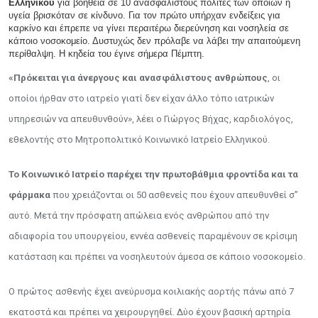
Ελληνικού
για βοήθεια σε 10 ανασφάλιστους πολίτες των οποίων η
υγεία βρισκόταν σε κίνδυνο. Για τον πρώτο υπήρχαν ενδείξεις για
καρκίνο και έπρεπε να γίνει περαιτέρω διερεύνηση και νοσηλεία σε
κάποιο νοσοκομείο. Δυστυχώς δεν πρόλαβε να λάβει την απαιτούμενη
περίθαλψη. Η κηδεία του έγινε σήμερα Πέμπτη.
«Πρόκειται για άνεργους και ανασφάλιστους ανθρώπους
, οι
οποίοι ήρθαν στο ιατρείο γιατί δεν είχαν άλλο τόπο ιατρικών
υπηρεσιών να απευθυνθούν», λέει ο Γιώργος Βήχας, καρδιολόγος,
εθελοντής στο Μητροπολιτικό Κοινωνικό Ιατρείο Ελληνικού.
Το Κοινωνικό Ιατρείο παρέχει την πρωτοβάθμια φροντίδα και τα
φάρμακα
που χρειάζονται οι 50 ασθενείς που έχουν απευθυνθεί σ”
αυτό. Μετά την πρόσφατη απώλεια ενός ανθρώπου από την
αδιαφορία του υπουργείου, εννέα ασθενείς παραμένουν σε κρίσιμη
κατάσταση και πρέπει να νοσηλευτούν άμεσα σε κάποιο νοσοκομείο.
Ο πρώτος ασθενής έχει ανεύρυσμα κοιλιακής αορτής πάνω από 7
εκατοστά και πρέπει να χειρουργηθεί. Δύο έχουν βασική αρτηρία