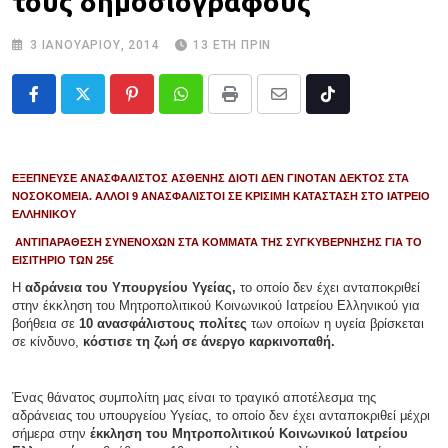
τους δημοσιογράφους
3 ΙΑΝΟΥΑΡΊΟΥ, 2014
13 ΈΤΗ ΠΡΙΝ
Pinterest
Whatsapp
Print
Share
Tiktok
via
Email
ΕΞΕΠΝΕΥΣΕ ΑΝΑΣΦΑΛΙΣΤΟΣ ΑΣΘΕΝΗΣ ΔΙΟΤΙ ΔΕΝ ΓΙΝΟΤΑΝ ΔΕΚΤΟΣ ΣΤΑ
ΝΟΣΟΚΟΜΕΙΑ. ΑΛΛΟΙ 9 ΑΝΑΣΦΑΛΙΣΤΟΙ ΣΕ ΚΡΙΣΙΜΗ ΚΑΤΑΣΤΑΣΗ ΣΤΟ ΙΑΤΡΕΙΟ
ΕΛΛΗΝΙΚΟΥ
ΑΝΤΙΠΑΡΑΘΕΣΗ ΣΥΝΕΝΟΧΩΝ ΣΤΑ ΚΟΜΜΑΤΑ ΤΗΣ ΣΥΓΚΥΒΕΡΝΗΣΗΣ ΓΙΑ ΤΟ
ΕΙΣΙΤΗΡΙΟ ΤΩΝ 25€
Η
αδράνεια του Υπουργείου Υγείας,
το οποίο δεν έχει ανταποκριθεί
στην έκκληση του Μητροπολιτικού Κοινωνικού Ιατρείου Ελληνικού για
βοήθεια σε
10 ανασφάλιστους πολίτες
των οποίων η υγεία βρίσκεται
σε κίνδυνο,
κόστισε τη ζωή σε άνεργο καρκινοπαθή.
Ένας θάνατος συμπολίτη μας είναι το τραγικό αποτέλεσμα της
αδράνειας του υπουργείου Υγείας, το οποίο δεν έχει ανταποκριθεί μέχρι
σήμερα στην
έκκληση του Μητροπολιτικού Κοινωνικού Ιατρείου