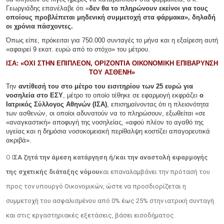
Γεωργιάδης επανέλαβε ότι «
δεν θα το πληρώνουν εκείνοι για τους
οποίους προβλέπεται μηδενική συμμετοχή στα φάρμακα», δηλαδή
οι χρόνια πάσχοντες.
Όπως είπε, πρόκειται για 750.000 συνταγές το μήνα και η εξαίρεση αυτή
«αφαιρεί 9 εκατ. ευρώ από το στόχο» του μέτρου.
ΙΣΑ: «OΧΙ ΣΤΗΝ ΕΠΙΠΛΕΟΝ, ΟΡΙΖΟΝΤΙΑ ΟΙΚΟΝΟΜΙΚΗ ΕΠΙΒΑΡΥΝΣΗ
ΤΟΥ ΑΣΘΕΝΗ»
Την
αντίθεσή του στο μέτρο του εισιτηρίου των 25 ευρώ για
νοσηλεία στο ΕΣΥ
, μέτρο το οποίο τέθηκε σε εφαρμογή εκφράζει
ο
Ιατρικός Σύλλογος Αθηνών (ΙΣΑ)
, επισημαίνοντας ότι η πλειονότητα
των ασθενών, οι οποίοι αδυνατούν να το πληρώσουν, εξωθείται «σε
«αναγκαστική» αποφυγή της νοσηλείας, «αφού πλέον το αγαθό της
υγείας και η δημόσια νοσοκομειακή περίθαλψη κοστίζει απαγορευτικά
ακριβά».
Ο Ι
ΣΑ ζητά την άμεση κατάργηση ή/και την αναστολή εφαρμογής
της σχετικής διάταξης νόμου
και επαναλαμβάνει την πρότασή του
προς τον υπουργό Οικονομικών, ώστε να προσδιορίζεται η
συμμετοχή του ασφαλισμένου από 0% έως 25% στην ιατρική συνταγή
και στις εργαστηριακές εξετάσεις, βάσει εισοδήματος.