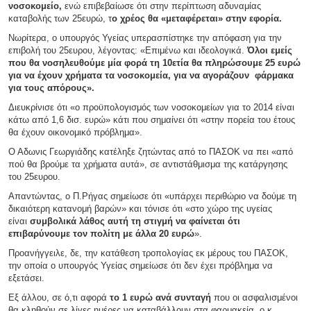
νοσοκομείο,
ενώ επιβεβαίωσε ότι στην περίπτωση αδυναμίας
καταβολής των 25ευρώ, τ
ο χρέος θα «μεταφέρεται» στην εφορία.
Νωρίτερα, ο υπουργός Υγείας υπερασπίστηκε την απόφαση για την
επιβολή του 25ευρου, λέγοντας: «Επιμένω και ιδεολογικά.
Όλοι εμείς
που θα νοσηλευθούμε μία φορά τη 10ετία θα πληρώσουμε 25 ευρώ
για να έχουν χρήματα τα νοσοκομεία, για να αγοράζουν φάρμακα
για τους απόρους».
Διευκρίνισε ότι «ο προϋπολογισμός των νοσοκομείων για το 2014 είναι
κάτω από 1,6 δισ. ευρώ» κάτι που σημαίνει ότι «στην πορεία του έτους
θα έχουν οικονομικό πρόβλημα».
Ο Αδωνις Γεωργιάδης κατέληξε ζητώντας από το ΠΑΣΟΚ να πει «από
πού θα βρούμε τα χρήματα αυτά», σε αντιστάθμισμα της κατάργησης
του 25ευρου.
Απαντώντας, ο Π.Ρήγας σημείωσε ότι «υπάρχει περιθώριο να δούμε τη
δικαιότερη κατανομή βαρών» και τόνισε ότι «στο χώρο της υγείας
είναι
συμβολικά λάθος αυτή τη στιγμή να φαίνεται ότι
επιβαρύνουμε τον πολίτη με άλλα 20 ευρώ
».
Προανήγγειλε, δε, την κατάθεση τροπολογίας εκ μέρους του ΠΑΣΟΚ,
την οποία ο υπουργός Υγείας σημείωσε ότι δεν έχει πρόβλημα να
εξετάσει.
Εξ άλλου, σε ό,τι αφορά
το 1 ευρώ ανά συνταγή
που οι ασφαλισμένοι
θα κληθούν σε λίγες ημέρες να καταβάλλουν στα φαρμακεία, ο κ.