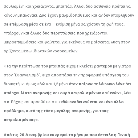
βουλωμένη και χρειάζονται μπαϊπάς. Άλλοι δύο ασθενείς πρέπει να
κάνουν μπαλονάκι. Δύο έχουν βαλβιδοπάθειες και αν δεν υποβληθούν
σε επέμβαση μέσα σε ένα – ενάμιση μήνα θα χάσουν τη ζωή τους.
Υπάρχουν και άλλες δύο περιπτώσεις που χρειάζονται
μικροεπεμβάσεις και φαίνεται για εκείνους να βρίσκεται λύση στον
ορίζοντα μέσω ιδιωτικών νοσοκομείων.
«Για την περίπτωση του μπαϊπάς είχαμε κλείσει ραντεβού με γιατρό
στον “Ευαγγελισμό”, είχα αποσπάσει την προφορική υπόσχεση του
διοικητή, κι όμως εδώ και 1,5 μήνα
όταν παίρνω τηλέφωνο λένε ότι
υπάρχει λίστα αναμονής και ουρά ασφαλισμένων ασθενών»,
λέει
ο κ. Βήχας και προσθέτει ότι «
εδώ αναδεικνύεται και ένα άλλο
πρόβλημα, αυτό της τόσο μεγάλης αναμονής, για τους
ασφαλισμένους».
Α
πό τις 20 Δεκεμβρίου εκκρεμεί το μήνυμα που έστειλε η Γενική