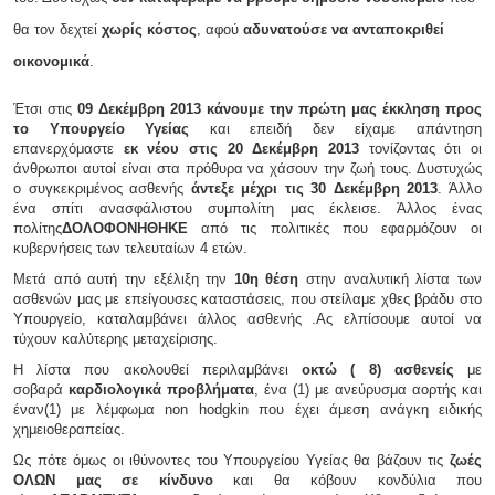
θα τον δεχτεί
χωρίς κόστος
, αφού
αδυνατούσε να ανταποκριθεί
οικονομικά
.
Έτσι στις
09 Δεκέμβρη 2013 κάνουμε την πρώτη μας έκκληση προς
το Υπουργείο Υγείας
και επειδή δεν είχαμε απάντηση
επανερχόμαστε
εκ νέου στις 20 Δεκέμβρη 2013
τονίζοντας ότι οι
άνθρωποι αυτοί είναι στα πρόθυρα να χάσουν την ζωή τους. Δυστυχώς
ο συγκεκριμένος ασθενής
άντεξε μέχρι τις 30 Δεκέμβρη 2013
. Άλλο
ένα σπίτι ανασφάλιστου συμπολίτη μας έκλεισε. Άλλος ένας
πολίτης
ΔΟΛΟΦΟΝΗΘΗΚΕ
από τις πολιτικές που εφαρμόζουν οι
κυβερνήσεις των τελευταίων 4 ετών.
Μετά από αυτή την εξέλιξη την
10η θέση
στην αναλυτική λίστα των
ασθενών μας με επείγουσες καταστάσεις, που στείλαμε χθες βράδυ στο
Υπουργείο, καταλαμβάνει άλλος ασθενής .Ας ελπίσουμε αυτοί να
τύχουν καλύτερης μεταχείρισης.
Η λίστα που ακολουθεί περιλαμβάνει
οκτώ ( 8) ασθενείς
με
σοβαρά
καρδιολογικά προβλήματα
, ένα (1) με ανεύρυσμα αορτής και
έναν(1) με λέμφωμα non hodgkin που έχει άμεση ανάγκη ειδικής
χημειοθεραπείας.
Ως πότε όμως οι ιθύνοντες του Υπουργείου Υγείας θα βάζουν τις
ζωές
ΟΛΩΝ μας σε κίνδυνο
και θα κόβουν κονδύλια που