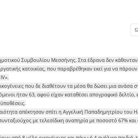
ημοτικού Συμβουλίου Μεσσήνης. Στα έδρανα δεν κάθονταν
εργατικής κατοικίας, που παραβρέθηκαν εκεί για να πάρουν
IV».
κογένειες που δε διαθέτουν τα μέσα θα δώσει μια ανάσα σ
όμενοι ήταν 63, αφού είχαν καταθέσει απογραφικό δελτίο, 
ϋποθέσεις.
αιότητα απέκτησαν σπίτι η Αγγελική Παπαδημητρίου του Η
ς συνταξιούχος με τελεσίδικη αναπηρία με ποσοστό 67% και
υν από 8 μέλη οικογένειας και πάνω ή 4 ανήλικα παιδιά, τ