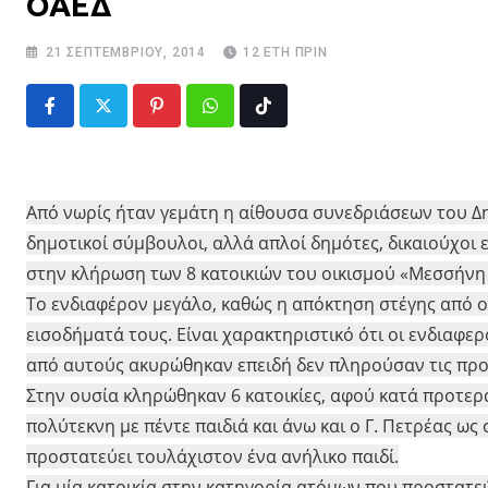
ΟΑΕΔ
21 ΣΕΠΤΕΜΒΡΊΟΥ, 2014
12 ΈΤΗ ΠΡΙΝ
Pinterest
Whatsapp
Tiktok
Από νωρίς ήταν γεμάτη η αίθουσα συνεδριάσεων του Δ
δημοτικοί σύμβουλοι, αλλά απλοί δημότες, δικαιούχοι 
στην κλήρωση των 8 κατοικιών του οικισμού «Μεσσήνη 
Το ενδιαφέρον μεγάλο, καθώς η απόκτηση στέγης από οι
εισοδήματά τους. Είναι χαρακτηριστικό ότι οι ενδιαφερ
από αυτούς ακυρώθηκαν επειδή δεν πληρούσαν τις προ
Στην ουσία κληρώθηκαν 6 κατοικίες, αφού κατά προτερ
πολύτεκνη με πέντε παιδιά και άνω και ο Γ. Πετρέας ω
προστατεύει τουλάχιστον ένα ανήλικο παιδί.
Για μία κατοικία στην κατηγορία ατόμων που προστατεύο