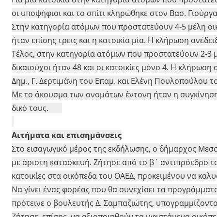
οι υποψήφιοι και το σπίτι κληρώθηκε στον Βασ. Γιούργα
Στην κατηγορία ατόμων που προστατεύουν 4-5 μέλη οικο
ήταν επίσης τρεις και η κατοικία μία. Η κλήρωση ανέδε
Τέλος, στην κατηγορία ατόμων που προστατεύουν 2-3 μ
δικαιούχοι ήταν 48 και οι κατοικίες μόνο 4. Η κλήρωση
Δημ., Γ. Δερτιμάνη του Επαμ. και Ελένη Πουλοπούλου τ
Με το άκουσμα των ονομάτων έντονη ήταν η συγκίνηση
δικό τους.
Αιτήματα και επισημάνσεις
Στο εισαγωγικό μέρος της εκδήλωσης, ο δήμαρχος Μεσσή
με άριστη κατασκευή. Ζήτησε από το β΄ αντιπρόεδρο τ
κατοικίες στα οικόπεδα του ΟΑΕΔ, προκειμένου να καλυ
Να γίνει ένας φορέας που θα συνεχίσει τα προγράμματα
πρότεινε ο βουλευτής Δ. Σαμπαζιώτης, υπογραμμίζοντα
Ζήτησε, επίσης, να αξιοποιηθούν τα υφιστάμενα οικόπεδ