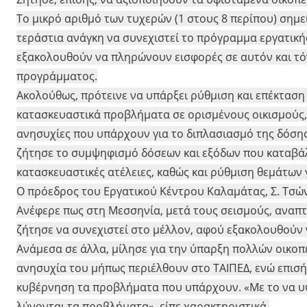
Το μικρό αριθμό των τυχερών (1 στους 8 περίπου) σημε
τεράστια ανάγκη να συνεχιστεί το πρόγραμμα εργατική
εξακολουθούν να πληρώνουν εισφορές σε αυτόν και τόν
προγράμματος.
Ακολούθως, πρότεινε να υπάρξει ρύθμιση και επέκταση
κατασκευαστικά προβλήματα σε ορισμένους οικισμούς, 
ανησυχίες που υπάρχουν για το διπλασιασμό της δόσης 
ζήτησε το συμψηφισμό δόσεων και εξόδων που καταβάλλ
κατασκευαστικές ατέλειες, καθώς και ρύθμιση θεμάτων 
Ο πρόεδρος του Εργατικού Κέντρου Καλαμάτας, Σ. Τσών
Ανέφερε πως στη Μεσσηνία, μετά τους σεισμούς, αναπ
ζήτησε να συνεχιστεί στο μέλλον, αφού εξακολουθούν
Ανάμεσα σε άλλα, μίλησε για την ύπαρξη πολλών οικο
ανησυχία του μήπως περιέλθουν στο ΤΑΙΠΕΔ, ενώ επισήμ
κυβέρνηση τα προβλήματα που υπάρχουν. «Με το να υψώ
λύνονται τα προβλήματα», είπε χαρακτηριστικά.