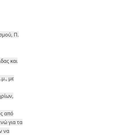
σμού, Π.
άδας και
μ., με
ηρίων,
ης από
νώ για τα
ν να