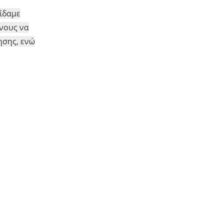
ίδαμε
ενους να
ησης, ενώ