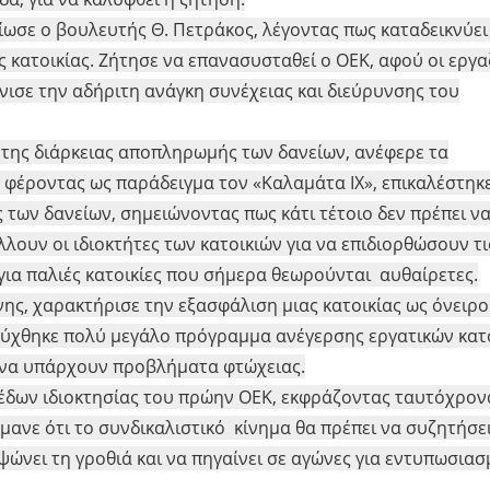
ίωσε ο βουλευτής Θ. Πετράκος, λέγοντας πως καταδεικνύει
ς κατοικίας. Ζήτησε να επανασυσταθεί ο ΟΕΚ, αφού οι εργ
ισε την αδήριτη ανάγκη συνέχειας και διεύρυνσης του
 της διάρκειας αποπληρωμής των δανείων, ανέφερε τα
φέροντας ως παράδειγμα τον «Καλαμάτα IX», επικαλέστηκε
των δανείων, σημειώνοντας πως κάτι τέτοιο δεν πρέπει να
ουν οι ιδιοκτήτες των κατοικιών για να επιδιορθώσουν τι
για παλιές κατοικίες που σήμερα θεωρούνται αυθαίρετες.
ης, χαρακτήρισε την εξασφάλιση μιας κατοικίας ως όνειρο
τύχθηκε πολύ μεγάλο πρόγραμμα ανέγερσης εργατικών κατο
 να υπάρχουν προβλήματα φτώχειας.
πέδων ιδιοκτησίας του πρώην ΟΕΚ, εκφράζοντας ταυτόχρον
ανε ότι το συνδικαλιστικό κίνημα θα πρέπει να συζητήσει
νει τη γροθιά και να πηγαίνει σε αγώνες για εντυπωσιασμ