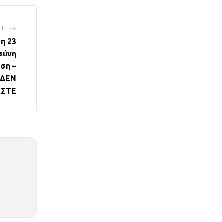
ST
η 23
σύνη
ση –
 ΔΕΝ
ΣΤΕ