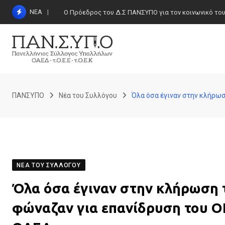
Skip
ΝΕΑ
Ο Πρόεδρος του Δ.Σ ΠΑΝΣΥΠΟ για τον κοινωνικό τουρι
to
content
ΠΑΝΣΥΠΟ
Νέα του Συλλόγου
Όλα όσα έγιναν στην κλήρωσ
ΝΈΑ ΤΟΥ ΣΥΛΛΌΓΟΥ
Όλα όσα έγιναν στην κλήρωση 
φώναζαν για επανίδρυση του ΟΕ