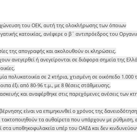
γχώνευση του ΟΕΚ, αυτή της ολοκλήρωσης των όποιων
ατικής κατοικίας, ανέφερε ο β΄ αντιπρόεδρος του Οργανι
σίες της απογραφής και ακολουθούν οι κληρώσεις.
έχουν ανεγερθεί ή ανεγείρονται σε διάφορα σημεία της Ελλ
ικίες.
α πολυκατοικία σε 2 κτήρια, χτισμένη σε οικόπεδο 1.000 τ.
ιπα έξι από 80-96 τ.μ., με 8 θέσεις στάθμευσης.
τασκευής και αναφέρθηκε στις παρεχόμενες ανέσεις των κτ
βέρνησης είναι να επιμηκυνθεί ο χρόνος της δανειοδότησ
α τακτοποιηθούν τα αυθαίρετα που υπάρχουν με ρύθμιση, ε
ί στα υποθηκοφυλακεία υπέρ του ΟΑΕΔ και δεν κινδυνεύου