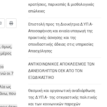
κρατήσεις, περικοπές & μισθολογικές
απώλειες
Επιστολή προς τη Διοικήτρια Δ.ΥΠ.Α-
Share
Print
Αποσαφήνιση και ενιαία υπαγωγή της
via
πρακτικής άσκησης και της
Email
σπουδαστικής άδειας στις υπηρεσίες
, όμως,
Απασχόλησης
 μέρος
ΑΝΤΙΚΟΙΝΩΝΙΚΟΣ ΑΠΟΚΛΕΙΣΜΟΣ ΤΩΝ
τα
ΔΑΝΕΙΟΛΗΠΤΩΝ ΟΕΚ ΑΠΟ ΤΟΝ
ενώ οι 7
ΕΞΩΔΙΚΑΣΤΙΚΟ
λία ως
Θεσμική και οργανωτική αναδιάρθωση
 άνω, που
της Δ.ΥΠ.Α- της στεγαστικής πολιτικής
και των κοινωνικών παροχών
ρεις ήταν