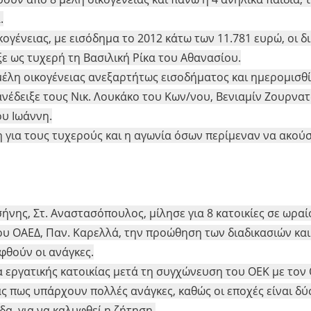
.
γένειας, με εισόδημα το 2012 κάτω των 11.781 ευρώ, οι δ
ιξε ως τυχερή τη Βασιλική Ρίκα του Αθανασίου.
έλη οικογένειας ανεξαρτήτως εισοδήματος και ημερομισθί
 ανέδειξε τους Νικ. Λουκάκο του Κων/νου, Βενιαμίν Ζουρνα
ου Ιωάννη.
 για τους τυχερούς και η αγωνία όσων περίμεναν να ακού
νης, Στ. Αναστασόπουλος, μίλησε για 8 κατοικίες σε ωραί
ου ΟΑΕΔ, Παν. Καρελλά, την προώθηση των διαδικασιών και
φθούν οι ανάγκες.
 εργατικής κατοικίας μετά τη συγχώνευση του ΟΕΚ με τον
ς πως υπάρχουν πολλές ανάγκες, καθώς οι εποχές είναι δύ
α, για να καλυφθεί η ζήτηση.