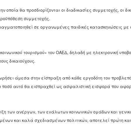
ην οποία θα προσδιορίζονται οι διαδικασίες συμμετοχής, οι δικ
ροϋπόθεση συμμετο­χής.
αγματοποιηθεί σε οργανωμένες παι­δικές κατασκηνώσεις με 
κοι­νωνικού τουρισμού» του ΟΑΕΔ, δηλαδή με ηλεκτρονική υποβ
τους δικαιούχους.
χω­ρήσει άμεσα στην είσπραξη από κάθε εργοδότη του προβλεπ
το ποσό αυτό θα εισ­πραχθεί ως ασφαλιστική εισφορά που αφο
ριξη των ανέργων, των ευάλωτων κοινωνικών ομάδων και γενικ
μένων και καλά σχεδιασμένων πολιτικών, αποτελεί πρώτη και