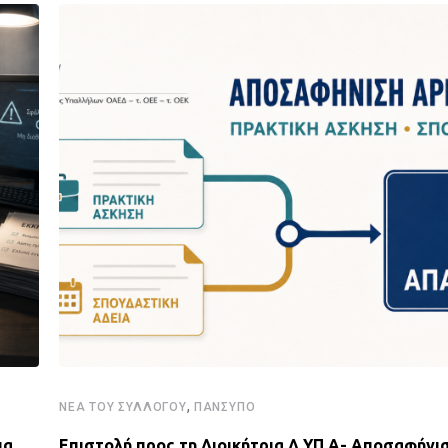
,
ΝΈΑ ΤΟΥ ΣΥΛΛΌΓΟΥ
ΠΑΝΣΥΠΟ
ια
Επιστολή προς τη Διοικήτρια Δ.ΥΠ.Α- Αποσαφήνισ