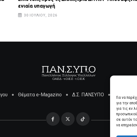
ενιαία υπαγωγή
30 ΙΟΥΛΊΟΥ, 2026
όγου
Θέματα e-Magazino
Δ.Σ. ΠΑΝΣΥΠΟ
Επικοινων
Για να παρέ
για την απ
για τις εν 
προσωπικού
σε αυτόν τ
να επηρεάσ