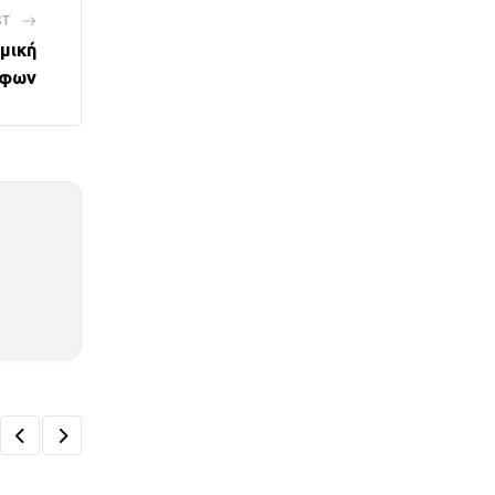
ST
μική
λφων