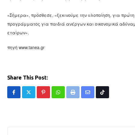
«Σήμερα», πρόσθεσε, «ξεκι­νούμε την υλοποίηση, για πρώτη 
προγράμματος για παιδιά ανέργων και οικο­νομικά αδύναμ
εταίρων».
πηγή www.tanea.gr
Share This Post:
Pinterest
Whatsapp
Print
Share
Tiktok
via
Email