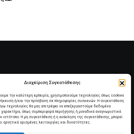
ΟΕΚ ΑΠΟ ΤΟΝ ΕΞΩΔΙΚΑΣΤΙΚΟ
28 ΙΟΥΛΊΟΥ, 2026
Διαχείριση Συγκατάθεσης
ία
Πολιτική Cookies (ΕΕ)
χουμε την καλύτερη εμπειρία, χρησιμοποιούμε τεχνολογίες όπως cookies
οθήκευση ή/και την πρόσβαση σε πληροφορίες συσκευών. Η συγκατάθεση
λόγω τεχνολογίες θα μας επιτρέψει να επεξεργαστούμε δεδομένα
 χαρακτήρα, όπως συμπεριφορά περιήγησης ή μοναδικά αναγνωριστικά
ον ιστότοπο. Η μη συγκατάθεση ή η ανάκληση της συγκατάθεσης, μπορεί
ει αρνητικά ορισμένες λειτουργίες και δυνατότητες.