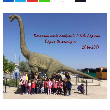
Pinterest
Whatsapp
Print
Share
Tiktok
via
Email