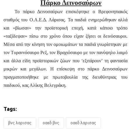
Πάρκο Δεινοσαύρων
Το πάρκο Δεινοσαύρων επισκέφτηκε ο Βρεφονηπιακός
σταθμός του Ο.Α.Ε.Δ. Λάρισας. Τα παιδιά ενημερώθηκαν αλλά
και «βίωσαν» την προϊστορική εποχή, κατά κάποιο τρόπο
«ταξίδεψαν» πίσω στο χρόνο όπου είχαν ζήσει οι δεινόσαυροι.
Μέσα από την κίνηση τον ομοιωμάτων τα παιδιά γνωρίστηκαν με
τον Τυραννόσαυρο Ρεξ, τον Βραχιόσαυρο με τον πανύψηλο λαιμό
και άλλα είδη προϊστορικών ζώων που ‘εξιτάρουν’ τη φαντασία
μικρών και μεγάλων. Η επίσκεψη στο πάρκο Δεινοσαύρων
πραγματοποιήθηκε με πρωτοβουλία της διευθύντριας του
παιδικού, κας Αλίκης Βελεγράκη.
Tags:
βνς λαρισας
οαεδ βνς
οαεδ λαρισας