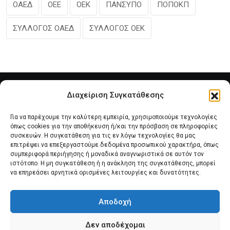
ΟΑΕΔ
ΟΕΕ
ΟΕΚ
ΠΑΝΣΥΠΟ
ΠΟΠΟΚΠ
ΣΥΛΛΟΓΟΣ ΟΑΕΔ
ΣΥΛΛΟΓΟΣ ΟΕΚ
Διαχείριση Συγκατάθεσης
Για να παρέχουμε την καλύτερη εμπειρία, χρησιμοποιούμε τεχνολογίες
όπως cookies για την αποθήκευση ή/και την πρόσβαση σε πληροφορίες
συσκευών. Η συγκατάθεση για τις εν λόγω τεχνολογίες θα μας
επιτρέψει να επεξεργαστούμε δεδομένα προσωπικού χαρακτήρα, όπως
συμπεριφορά περιήγησης ή μοναδικά αναγνωριστικά σε αυτόν τον
Αρχική
Νέα του Συλλόγου
Θέματα e-Magazino
ιστότοπο. Η μη συγκατάθεση ή η ανάκληση της συγκατάθεσης, μπορεί
να επηρεάσει αρνητικά ορισμένες λειτουργίες και δυνατότητες.
Δ.Σ. ΠΑΝΣΥΠΟ
Επικοινωνία
Αποδοχή
Πολιτική Cookies (ΕΕ)
Δεν αποδέχομαι