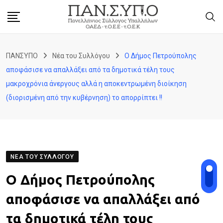
Skip
to
content
ΠΑΝΣΥΠΟ
Νέα του Συλλόγου
Ο Δήμος Πετρούπολης
αποφάσισε να απαλλάξει από τα δημοτικά τέλη τους
μακροχρόνια άνεργους αλλά η αποκεντρωμένη διοίκηση
(διορισμένη από την κυβέρνηση) το απορρίπτει !!
ΝΈΑ ΤΟΥ ΣΥΛΛΌΓΟΥ
Ο Δήμος Πετρούπολης
αποφάσισε να απαλλάξει από
τα δημοτικά τέλη τους