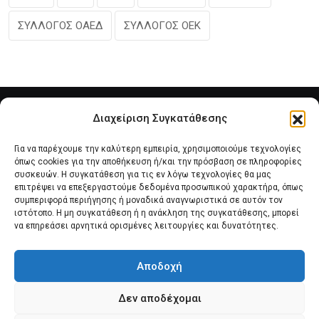
ΣΥΛΛΟΓΟΣ ΟΑΕΔ
ΣΥΛΛΟΓΟΣ ΟΕΚ
Διαχείριση Συγκατάθεσης
Για να παρέχουμε την καλύτερη εμπειρία, χρησιμοποιούμε τεχνολογίες
όπως cookies για την αποθήκευση ή/και την πρόσβαση σε πληροφορίες
συσκευών. Η συγκατάθεση για τις εν λόγω τεχνολογίες θα μας
επιτρέψει να επεξεργαστούμε δεδομένα προσωπικού χαρακτήρα, όπως
συμπεριφορά περιήγησης ή μοναδικά αναγνωριστικά σε αυτόν τον
Αρχική
Νέα του Συλλόγου
Θέματα e-Magazino
ιστότοπο. Η μη συγκατάθεση ή η ανάκληση της συγκατάθεσης, μπορεί
να επηρεάσει αρνητικά ορισμένες λειτουργίες και δυνατότητες.
Δ.Σ. ΠΑΝΣΥΠΟ
Επικοινωνία
Αποδοχή
Πολιτική Cookies (ΕΕ)
Δεν αποδέχομαι