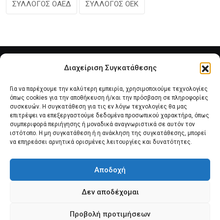
ΣΥΛΛΟΓΟΣ ΟΑΕΔ
ΣΥΛΛΟΓΟΣ ΟΕΚ
Διαχείριση Συγκατάθεσης
Για να παρέχουμε την καλύτερη εμπειρία, χρησιμοποιούμε τεχνολογίες
όπως cookies για την αποθήκευση ή/και την πρόσβαση σε πληροφορίες
συσκευών. Η συγκατάθεση για τις εν λόγω τεχνολογίες θα μας
επιτρέψει να επεξεργαστούμε δεδομένα προσωπικού χαρακτήρα, όπως
συμπεριφορά περιήγησης ή μοναδικά αναγνωριστικά σε αυτόν τον
Αρχική
Νέα του Συλλόγου
Θέματα e-Magazino
ιστότοπο. Η μη συγκατάθεση ή η ανάκληση της συγκατάθεσης, μπορεί
να επηρεάσει αρνητικά ορισμένες λειτουργίες και δυνατότητες.
Δ.Σ. ΠΑΝΣΥΠΟ
Επικοινωνία
Αποδοχή
Πολιτική Cookies (ΕΕ)
Δεν αποδέχομαι
Προβολή προτιμήσεων