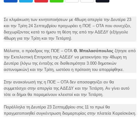
Pinterest
Whatsapp
Print
Share
Tiktok
via
Email
Σε κλιμάκωση των κινητοποιήσεων με 48ωρη απεργία την Δευτέρα 23
και την Τρίτη 24 Σεπτεμβρίου προχωράει η ΠΟΕ – ΟΤΑ που συνεχίζει,
διαχωρίζοντας κατά το ήμισυ τη θέση της από την ΑΔΕΔΥ (εξήγγειλε
48ωρη για την Τρίτη και την Τετάρτη).
Μάλιστα, ο πρόεδρος της ΠΟΕ – ΟΤΑ
Θ. Μπαλασόπουλος
ζήτησε από
την Εκτελεστική Επιτροπή της ΑΔΕΔΥ να μετακινήσει την 48ωρη τη
Δευτέρα (λόγω της ένταξης σε διαθεσιμότητα 3.000 δημοτικών
αστυνομικών) και την Τρίτη, ωστόσο η πρόταση του απορρίφθηκε.
Στην ανακοίνωσή της η ΠΟΕ – ΟΤΑ δεν αποσαφηνίζει αν θα
συμμετάσχει στην απεργία της ΑΔΕΔΥ και την Τετάρτη. Αν γίνει αυτό
τότε οι δήμοι θα παραμείνουν κλειστοί και την Τετάρτη.
Παράλληλα τη Δευτέρα 23 Σεπτεμβρίου στις 11 το πρωί θα
πραγματοποιηθεί συγκέντρωση διαμαρτυρίας στην πλατεία Καραϊσκάκη.