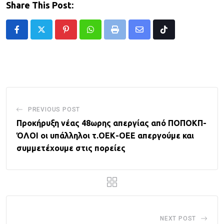
Share This Post:
Pinterest
Whatsapp
Print
Share
Tiktok
via
Email
PREVIOUS POST
Προκήρυξη νέας 48ωρης απεργίας από ΠΟΠΟΚΠ-
ΌΛΟΙ οι υπάλληλοι τ.ΟΕΚ-ΟΕΕ απεργούμε και
συμμετέχουμε στις πορείες
NEXT POST