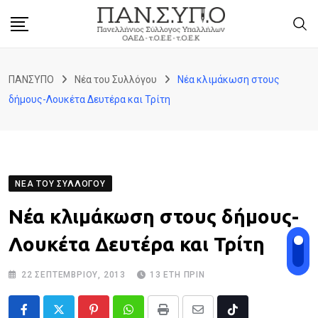
Skip
to
content
ΠΑΝΣΥΠΟ
Νέα του Συλλόγου
Νέα κλιμάκωση στους
δήμους-Λουκέτα Δευτέρα και Τρίτη
ΝΈΑ ΤΟΥ ΣΥΛΛΌΓΟΥ
Νέα κλιμάκωση στους δήμους-
Λουκέτα Δευτέρα και Τρίτη
22 ΣΕΠΤΕΜΒΡΊΟΥ, 2013
13 ΈΤΗ ΠΡΙΝ