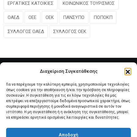
ΕΡΓΑΤΙΚΕΣ ΚΑΤΟΙΚΙΕΣ
ΚΟΙΝΩΝΙΚΟΣ ΤΟΥΡΙΣΜΟΣ
ΟΑΕΔ
ΟΕΕ
ΟΕΚ
ΠΑΝΣΥΠΟ
ΠΟΠΟΚΠ
ΣΥΛΛΟΓΟΣ ΟΑΕΔ
ΣΥΛΛΟΓΟΣ ΟΕΚ
Διαχείριση Συγκατάθεσης
Για να παρέχουμε την καλύτερη εμπειρία, χρησιμοποιούμε τεχνολογίες
όπως cookies για την αποθήκευση ή/και την πρόσβαση σε πληροφορίες
συσκευών. Η συγκατάθεση για τις εν λόγω τεχνολογίες θα μας
επιτρέψει να επεξεργαστούμε δεδομένα προσωπικού χαρακτήρα, όπως
συμπεριφορά περιήγησης ή μοναδικά αναγνωριστικά σε αυτόν τον
Αρχική
Νέα του Συλλόγου
Θέματα e-Magazino
ιστότοπο. Η μη συγκατάθεση ή η ανάκληση της συγκατάθεσης, μπορεί
να επηρεάσει αρνητικά ορισμένες λειτουργίες και δυνατότητες.
Δ.Σ. ΠΑΝΣΥΠΟ
Επικοινωνία
Αποδοχή
Πολιτική Cookies (ΕΕ)