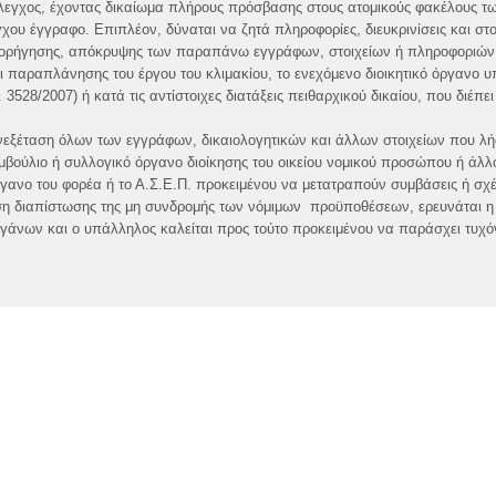
 έλεγχος, έχοντας δικαίωμα πλήρους πρόσβασης στους ατομικούς φακέλους τ
ου έγγραφο. Επιπλέον, δύναται να ζητά πληροφορίες, διευκρινίσεις και στοι
 χορήγησης, απόκρυψης των παραπάνω εγγράφων, στοιχείων ή πληροφοριών
 παραπλάνησης του έργου του κλιμακίου, το ενεχόμενο διοικητικό όργανο υ
 3528/2007) ή κατά τις αντίστοιχες διατάξεις πειθαρχικού δικαίου, που διέπει
νεξέταση όλων των εγγράφων, δικαιολογητικών και άλλων στοιχείων που λ
υμβούλιο ή συλλογικό όργανο διοίκησης του οικείου νομικού προσώπου ή άλλ
γανο του φορέα ή το Α.Σ.Ε.Π. προκειμένου να μετατραπούν συμβάσεις ή σχέ
ση διαπίστωσης της μη συνδρομής των νόμιμων προϋποθέσεων, ερευνάται η 
ργάνων και ο υπάλληλος καλείται προς τούτο προκειμένου να παράσχει τυχό