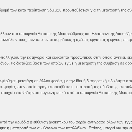
νδρομή των κατά περίπτωση νόμιμων προϋποθέσεων για τη μετατροπή της σ
τέλλουν στο υπουργείο Διοικητικής Μεταρρύθμισης και Ηλεκτρονικής Διακυβέρ
παλλήλων τους, των οποίων οι συμβάσεις ή σχέσεις εργασίας ή έργου μετε
αλλήλου, την κατηγορία και ειδικότητα προσωπικού στην οποία ανήκει, εκ
νου, τις διατάξεις βάσει των οποίων έγινε η μετατροπή της σύμβαση σε αορ
φέρθηκε−μετετάγη σε άλλον φορέα, με την ίδια ή διαφορετική ειδικότητα απ
ου φορέα, στον οποίο πραγματοποιήθηκε η μετατροπή της σύμβασης, αποτελ
τοιχεία διαβιβάζονται συγκεντρωτικά από το υπουργείο Διοικητικής Μεταρρ
από την αρμόδια Διεύθυνση Διοικητικού του φορέα αντίγραφα όλων των εγ
θηκε η μετατροπή των συμβάσεων των υπαλλήλων. Επίσης, μπορεί για την