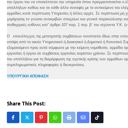
του έργου του να επισκέπτεται την υπηρεσία όπου πραγματοποιείται ο
υπαλλήλων καθώς και σε κάθε άλλο συναφές με το αντικείμενο του ελέγχ
αρμόδιες κατά περίπτωση Υπηρεσίες ή άλλες αρχές. Σε περίπτωση μη
χορήγησης εν γνώσει ανακριβών στοιχείων και γενικά παρακώλυσης και
πειθαρχικές ευθύνες κατ” άρθρο 107 παρ. 1 περ. β΄ του ισχύοντα Υ.Κ. (ν.
Ο επανέλεγχος της μετατροπής συμβάσεων συνίσταται ιδίως στην επα
υπόψη από το οικείο Υπηρεσιακό ή Διοικητικό ή Δημοτικό ή Κοινοτικό Σ
εξομοιούμενο προς αυτά σύμφωνα με την κείμενη νομοθεσία, αρμόδιο όρ
εργασίας ή έργου σε συμβάσεις εργασίας αορίστου χρόνου. Σε περίπτω
του υπαλλήλου για τη διαμόρφωση της σχετικής κρίσης των αρμοδίων ο
συμπληρωματικές πληροφορίες ή διευκρινίσεις.
ΥΠΟΥΡΓΙΚΗ ΑΠΟΦΑΣΗ
Share This Post:
Pinterest
Whatsapp
Print
Share
Tiktok