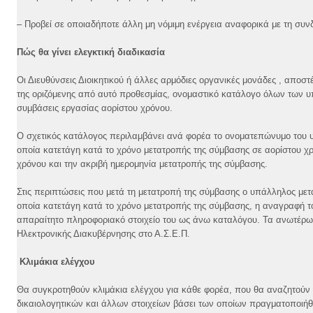
– Προβεί σε οποιαδήποτε άλλη μη νόμιμη ενέργεια αναφορικά με τη συ
Πώς θα γίνει ελεγκτική διαδικασία
Οι Διευθύνσεις Διοικητικού ή άλλες αρμόδιες οργανικές μονάδες , αποσ
της οριζόμενης από αυτό προθεσμίας, ονομαστικό κατάλογο όλων των υ
συμβάσεις εργασίας αορίστου χρόνου.
Ο σχετικός κατάλογος περιλαμβάνει ανά φορέα το ονοματεπώνυμο του υπ
οποία κατετάγη κατά το χρόνο μετατροπής της σύμβασης σε αορίστου χρό
χρόνου και την ακριβή ημερομηνία μετατροπής της σύμβασης.
Στις περιπτώσεις που μετά τη μετατροπή της σύμβασης ο υπάλληλος μετα
οποία κατετάγη κατά το χρόνο μετατροπής της σύμβασης, η αναγραφή τ
απαραίτητο πληροφοριακό στοιχείο του ως άνω καταλόγου. Τα ανωτέρω σ
Ηλεκτρονικής Διακυβέρνησης στο Α.Σ.Ε.Π.
Κλιμάκια ελέγχου
Θα συγκροτηθούν κλιμάκια ελέγχου για κάθε φορέα, που θα αναζητούν 
δικαιολογητικών και άλλων στοιχείων βάσει των οποίων πραγματοποιή