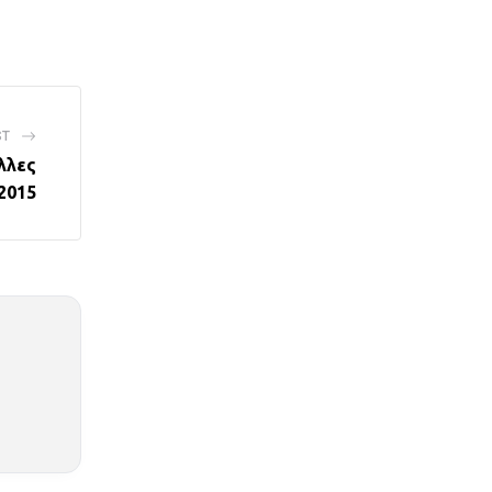
ST
λλες
 2015