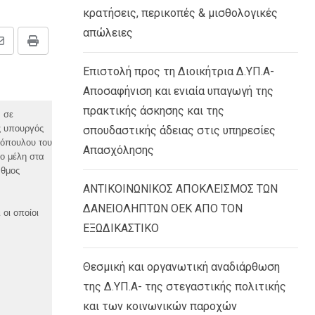
κρατήσεις, περικοπές & μισθολογικές
απώλειες
Share
Print
via
Επιστολή προς τη Διοικήτρια Δ.ΥΠ.Α-
Email
Αποσαφήνιση και ενιαία υπαγωγή της
πρακτικής άσκησης και της
ν σε
ς υπουργός
σπουδαστικής άδειας στις υπηρεσίες
λόπουλου του
Απασχόλησης
ο μέλη στα
αθμος
ΑΝΤΙΚΟΙΝΩΝΙΚΟΣ ΑΠΟΚΛΕΙΣΜΟΣ ΤΩΝ
ΔΑΝΕΙΟΛΗΠΤΩΝ ΟΕΚ ΑΠΟ ΤΟΝ
οι οποίοι
ΕΞΩΔΙΚΑΣΤΙΚΟ
Θεσμική και οργανωτική αναδιάρθωση
της Δ.ΥΠ.Α- της στεγαστικής πολιτικής
και των κοινωνικών παροχών