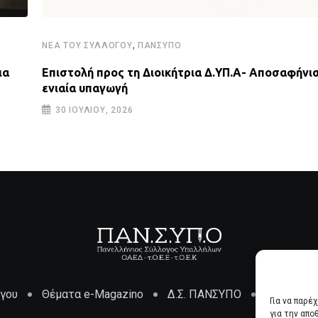
,
ΝΈΑ ΤΟΥ ΣΥΛΛΌΓΟΥ
ΠΑΝΣΥΠΟ
ια
Επιστολή προς τη Διοικήτρια Δ.ΥΠ.Α- Αποσαφήνισ
ενιαία υπαγωγή
30 ΙΟΥΛΊΟΥ, 2026
όγου
Θέματα e-Magazino
Δ.Σ. ΠΑΝΣΥΠΟ
Επικοινων
Για να παρέ
για την απ