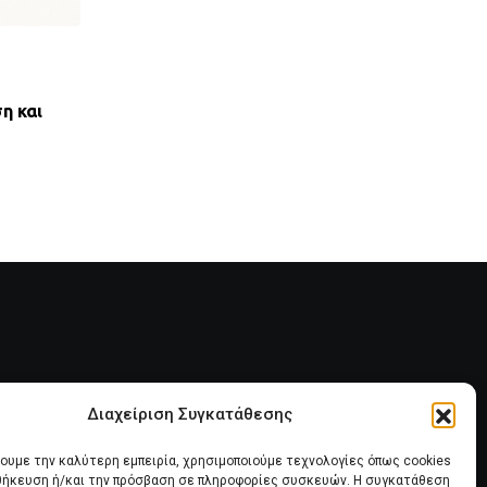
,
ΝΈΑ ΤΟΥ ΣΥΛΛΌΓΟΥ
ΠΑΝΣΥΠΟ
η και
ΑΝΤΙΚΟΙΝΩΝΙΚΟΣ ΑΠΟΚΛΕΙΣΜΟΣ ΤΩΝ ΔΑΝ
ΟΕΚ ΑΠΟ ΤΟΝ ΕΞΩΔΙΚΑΣΤΙΚΟ
28 ΙΟΥΛΊΟΥ, 2026
Διαχείριση Συγκατάθεσης
ία
Πολιτική Cookies (ΕΕ)
χουμε την καλύτερη εμπειρία, χρησιμοποιούμε τεχνολογίες όπως cookies
οθήκευση ή/και την πρόσβαση σε πληροφορίες συσκευών. Η συγκατάθεση