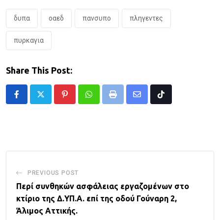
δυπα
οαεδ
πανσυπο
πληγεντες
πυρκαγια
Share This Post:
Pinterest
Whatsapp
Print
Share
Tiktok
via
Email
PREVIOUS POST
Περί συνθηκών ασφάλειας εργαζομένων στο
κτίριο της Δ.ΥΠ.Α. επί της οδού Γούναρη 2,
Άλιμος Αττικής.