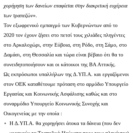
χορήγηση των δανείων επαφίεται στην διακριτική ευχέρ
ε
ια
των τραπεζών
».
Τον εξωφρενικό εμπαιγμό των Κ
υ
βερνώντων από το
2020 τον έχουν ζήσει στο πετσί τους χιλιάδες πληγέντες
στο Αρκαλοχώρι, στην Εύβοια, στη Ρόδο, στη Σάμο, στο
Δαμάσι, στη Θεσσαλία και τώρα είναι βέβαιο ότι θα το
συνειδητοποιήσουν
και οι κάτοικοι της ΒΑ Αττικής.
Ως εκπρόσωποι υπαλλήλων της Δ.ΥΠ.Α. και εργαζόμενοι
στο
ν
ΟΕΚ καταθέτουμε πρόταση στο αρμόδιο Υπουργείο
Εργασίας και Κοινωνικής Ασφάλισης καθώς και στο
συναρμόδιο Υπουργείο Κοινωνικής Συνοχής και
Οικογενείας με την οποία :
Η Δ.ΥΠ.Α. θα χορηγήσει άτοκα τα δάνεια (που δεν
χορηγούν τα Τραπεζικά Ιδρύματα προς τους πληγέντες)