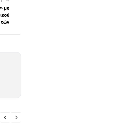
ST
ι» με
ικού
στών