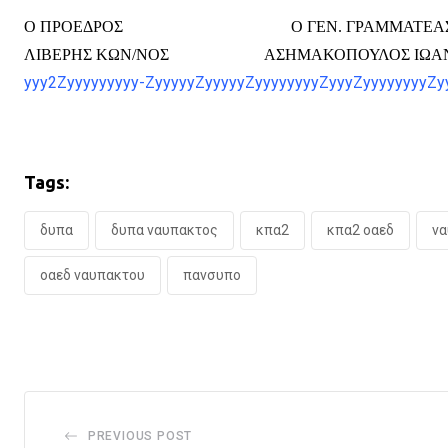
Ο ΠΡΟΕΔΡΟΣ Ο ΓΕΝ. ΓΡΑΜΜΑΤΕΑ
ΛΙΒΕΡΗΣ ΚΩΝ/ΝΟΣ ΑΣΗΜΑΚΟΠΟΥΛΟΣ ΙΩΑ
yyy2Zyyyyyyyyy-ZyyyyyZyyyyyZyyyyyyyyZyyyZyyyyyyyyZyy
Tags:
δυπα
δυπα ναυπακτος
κπα2
κπα2 οαεδ
να
οαεδ ναυπακτου
πανσυπο
PREVIOUS POST