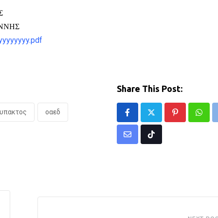
Σ
ΝΝΗΣ
yyyyyyy.pdf
Share This Post:
υπακτος
οαεδ
Pinterest
What
Share
Tiktok
via
Email