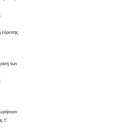
;
η εύρεσης
γαση των
ς
οχωρήσουν
ς !!