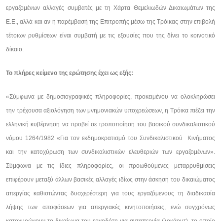
εργαζομένων αλλαγές συμβατές με τη Χάρτα Θεμελιωδών Δικαιωμάτων της
Ε.Ε., αλλά και αν η παρέμβασή της Επιτροπής μέσω της Τρόικας στην επιβολή
τέτοιων ρυθμίσεων είναι συμβατή με τις εξουσίες που της δίνει το κοινοτικό
δίκαιο.
Το πλήρες κείμενο της ερώτησης έχει ως εξής:
«Σύμφωνα με δημοσιογραφικές πληροφορίες, προκειμένου να ολοκληρώσει
την τρέχουσα αξιολόγηση των μνημονιακών υποχρεώσεων, η Τρόικα πιέζει την
ελληνική κυβέρνηση να προβεί σε τροποποίηση του βασικού συνδικαλιστικού
νόμου 1264/1982 «Για τον εκδημοκρατισμό του Συνδικαλιστικού Κινήματος
και την κατοχύρωση των συνδικαλιστικών ελευθεριών των εργαζομένων».
Σύμφωνα με τις ίδιες πληροφορίες, οι προωθούμενες μεταρρυθμίσεις
επιφέρουν μεταξύ άλλων βασικές αλλαγές ιδίως στην άσκηση του δικαιώματος
απεργίας καθιστώντας δυσχερέστερη για τους εργαζόμενους τη διαδικασία
λήψης των αποφάσεων για απεργιακές κινητοποιήσεις, ενώ συγχρόνως