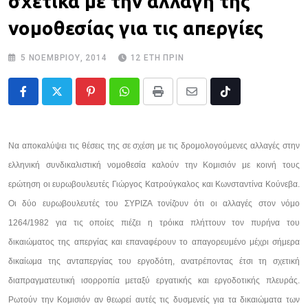
σχετικά με την αλλαγή της
νομοθεσίας για τις απεργίες
5 ΝΟΕΜΒΡΊΟΥ, 2014
12 ΈΤΗ ΠΡΙΝ
Pinterest
Whatsapp
Print
Share
Tiktok
via
Email
Να αποκαλύψει τις θέσεις της σε σχέση με τις δρομολογούμενες αλλαγές στην
ελληνική συνδικαλιστική νομοθεσία καλούν την Κομισιόν με κοινή τους
ερώτηση οι ευρωβουλευτές Γιώργος Κατρούγκαλος και Κωνσταντίνα Κούνεβα.
Οι δύο ευρωβουλευτές του ΣΥΡΙΖΑ τονίζουν ότι οι αλλαγές στον νόμο
1264/1982 για τις οποίες πιέζει η τρόικα πλήττουν τον πυρήνα του
δικαιώματος της απεργίας και επαναφέρουν το απαγορευμένο μέχρι σήμερα
δικαίωμα της ανταπεργίας του εργοδότη, ανατρέποντας έτσι τη σχετική
διαπραγματευτική ισορροπία μεταξύ εργατικής και εργοδοτικής πλευράς.
Ρωτούν την Κομισιόν αν θεωρεί αυτές τις δυσμενείς για τα δικαιώματα των