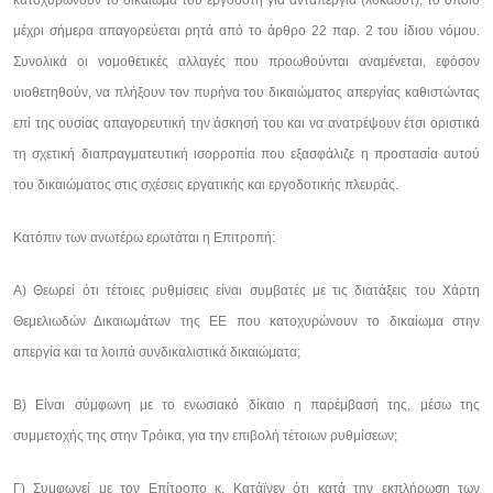
κατοχυρώνουν το δικαίωμα του εργοδότη για ανταπεργία (λοκάουτ), το οποίο
μέχρι σήμερα απαγορεύεται ρητά από το άρθρο 22 παρ. 2 του ίδιου νόμου.
Συνολικά οι νομοθετικές αλλαγές που προωθούνται αναμένεται, εφόσον
υιοθετηθούν, να πλήξουν τον πυρήνα του δικαιώματος απεργίας καθιστώντας
επί της ουσίας απαγορευτική την άσκησή του και να ανατρέψουν έτσι οριστικά
τη σχετική διαπραγματευτική ισορροπία που εξασφάλιζε η προστασία αυτού
του δικαιώματος στις σχέσεις εργατικής και εργοδοτικής πλευράς.
Κατόπιν των ανωτέρω ερωτάται η Επιτροπή:
Α) Θεωρεί ότι τέτοιες ρυθμίσεις είναι συμβατές με τις διατάξεις του Χάρτη
Θεμελιωδών Δικαιωμάτων της ΕΕ που κατοχυρώνουν το δικαίωμα στην
απεργία και τα λοιπά συνδικαλιστικά δικαιώματα;
Β) Είναι σύμφωνη με το ενωσιακό δίκαιο η παρέμβασή της, μέσω της
συμμετοχής της στην Τρόικα, για την επιβολή τέτοιων ρυθμίσεων;
Γ) Συμφωνεί με τον Επίτροπο κ. Κατάϊνεν ότι κατά την εκπλήρωση των