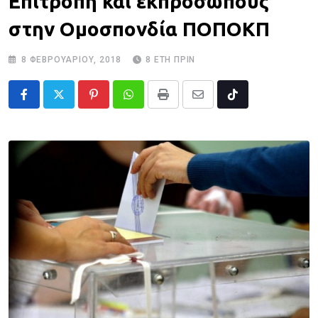
Επιτροπή και εκπροσώπους
στην Ομοσπονδία ΠΟΠΟΚΠ
8 ΦΕΒΡΟΥΑΡΊΟΥ, 2018
8 ΈΤΗ ΠΡΙΝ
Pinterest
Whatsapp
Print
Share
Tiktok
via
Email