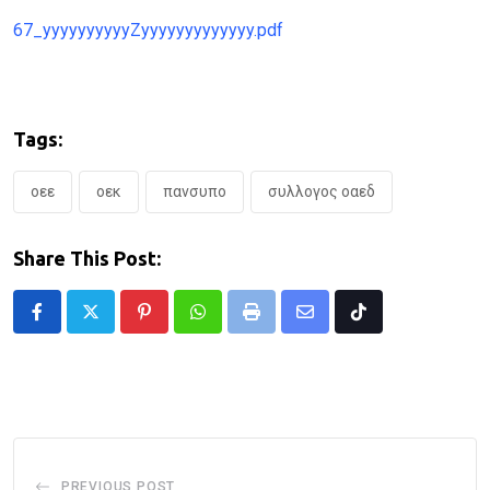
67_yyyyyyyyyyZyyyyyyyyyyyyy.pdf
Tags:
οεε
οεκ
πανσυπο
συλλογος οαεδ
Share This Post:
Pinterest
Whatsapp
Print
Share
Tiktok
via
Email
PREVIOUS POST