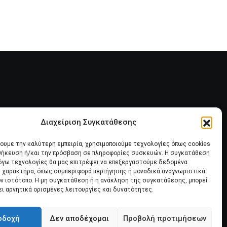
28 ΙΟΥΛΊΟΥ, 2026
Διαχείριση Συγκατάθεσης
ία
Πολιτική Cookies (ΕΕ)
χουμε την καλύτερη εμπειρία, χρησιμοποιούμε τεχνολογίες όπως cookies
οθήκευση ή/και την πρόσβαση σε πληροφορίες συσκευών. Η συγκατάθεση
λόγω τεχνολογίες θα μας επιτρέψει να επεξεργαστούμε δεδομένα
 χαρακτήρα, όπως συμπεριφορά περιήγησης ή μοναδικά αναγνωριστικά
ον ιστότοπο. Η μη συγκατάθεση ή η ανάκληση της συγκατάθεσης, μπορεί
ει αρνητικά ορισμένες λειτουργίες και δυνατότητες.
οδοχή
Δεν αποδέχομαι
Προβολή προτιμήσεων