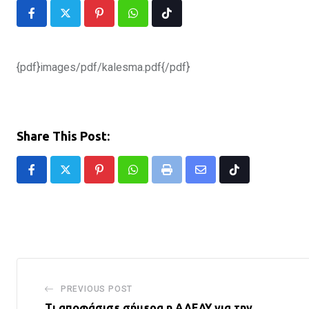
Pinterest
Whatsapp
Tiktok
{pdf}images/pdf/kalesma.pdf{/pdf}
Share This Post:
Pinterest
Whatsapp
Print
Share
Tiktok
via
Email
PREVIOUS POST
Tι αποφάσισε σήμερα η ΑΔΕΔΥ για την