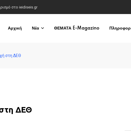
σμό στο ieidiseis.gr
Αρχική
Νέα
ΘΕΜΑΤΑ E-Magazino
Πληροφορί
οχή στη ΔΕΘ
 στη ΔΕΘ