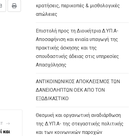
κρατήσεις, περικοπές & μισθολογικές
Share
Print
απώλειες
via
Email
Επιστολή προς τη Διοικήτρια Δ.ΥΠ.Α-
Αποσαφήνιση και ενιαία υπαγωγή της
πρακτικής άσκησης και της
σπουδαστικής άδειας στις υπηρεσίες
Απασχόλησης
ΑΝΤΙΚΟΙΝΩΝΙΚΟΣ ΑΠΟΚΛΕΙΣΜΟΣ ΤΩΝ
ΔΑΝΕΙΟΛΗΠΤΩΝ ΟΕΚ ΑΠΟ ΤΟΝ
ΕΞΩΔΙΚΑΣΤΙΚΟ
Θεσμική και οργανωτική αναδιάρθωση
της Δ.ΥΠ.Α- της στεγαστικής πολιτικής
ST
ί και
και των κοινωνικών παροχών