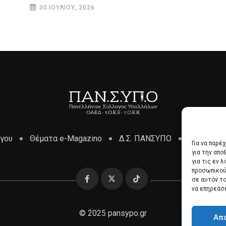
30 ΙΟΥΛΊΟΥ, 2026
όγου
Θέματα e-Magazino
Δ.Σ. ΠΑΝΣΥΠΟ
Επικοινων
Για να παρέ
για την απ
για τις εν 
προσωπικού
σε αυτόν τ
να επηρεάσ
© 2025 pansypo.gr
Απ