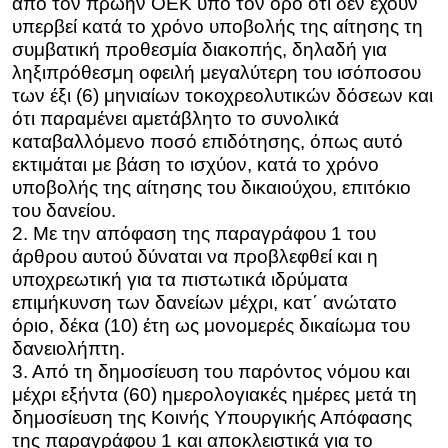
από τον πρώην ΟΕΚ υπό τον όρο ότι δεν έχουν
υπερβεί κατά το χρόνο υποβολής της αίτησης τη
συμβατική προθεσμία διακοπής, δηλαδή για
ληξιπρόθεσμη οφειλή μεγαλύτερη του ισόποσου
των έξι (6) μηνιαίων τοκοχρεολυτικών δόσεων και
ότι παραμένει αμετάβλητο το συνολικά
καταβαλλόμενο ποσό επιδότησης, όπως αυτό
εκτιμάται με βάση το ισχύον, κατά το χρόνο
υποβολής της αίτησης του δικαιούχου, επιτόκιο
του δανείου.
2. Με την απόφαση της παραγράφου 1 του
άρθρου αυτού δύναται να προβλεφθεί και η
υποχρεωτική για τα πιστωτικά ιδρύματα
επιμήκυνση των δανείων μέχρι, κατ΄ ανώτατο
όριο, δέκα (10) έτη ως μονομερές δικαίωμα του
δανειολήπτη.
3. Από τη δημοσίευση του παρόντος νόμου και
μέχρι εξήντα (60) ημερολογιακές ημέρες μετά τη
δημοσίευση της Κοινής Υπουργικής Απόφασης
της παραγράφου 1 και αποκλειστικά για το