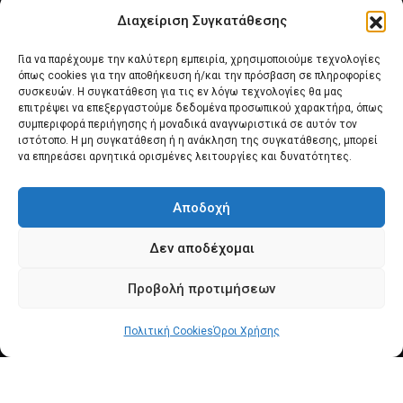
Διαχείριση Συγκατάθεσης
Για να παρέχουμε την καλύτερη εμπειρία, χρησιμοποιούμε τεχνολογίες
όπως cookies για την αποθήκευση ή/και την πρόσβαση σε πληροφορίες
συσκευών. Η συγκατάθεση για τις εν λόγω τεχνολογίες θα μας
επιτρέψει να επεξεργαστούμε δεδομένα προσωπικού χαρακτήρα, όπως
συμπεριφορά περιήγησης ή μοναδικά αναγνωριστικά σε αυτόν τον
Αρχική
Νέα του Συλλόγου
Θέματα e-Magazino
ιστότοπο. Η μη συγκατάθεση ή η ανάκληση της συγκατάθεσης, μπορεί
να επηρεάσει αρνητικά ορισμένες λειτουργίες και δυνατότητες.
Δ.Σ. ΠΑΝΣΥΠΟ
Επικοινωνία
Αποδοχή
Πολιτική Cookies (ΕΕ)
Δεν αποδέχομαι
Προβολή προτιμήσεων
Πολιτική Cookies
© 2025 pansypo.gr
Όροι Χρήσης