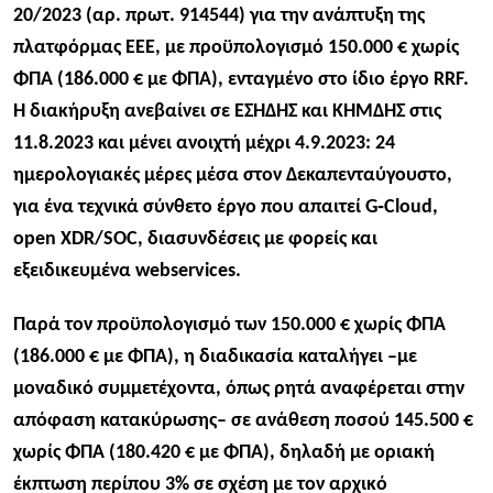
20/2023 (αρ. πρωτ. 914544) για την ανάπτυξη της
πλατφόρμας EEE, με προϋπολογισμό 150.000 € χωρίς
ΦΠΑ (186.000 € με ΦΠΑ), ενταγμένο στο ίδιο έργο RRF.​​
Η διακήρυξη ανεβαίνει σε ΕΣΗΔΗΣ και ΚΗΜΔΗΣ στις
11.8.2023 και μένει ανοιχτή μέχρι 4.9.2023: 24
ημερολογιακές μέρες μέσα στον Δεκαπενταύγουστο,
για ένα τεχνικά σύνθετο έργο που απαιτεί G‑Cloud,
open XDR/SOC, διασυνδέσεις με φορείς και
εξειδικευμένα webservices.​
Παρά τον προϋπολογισμό των 150.000 € χωρίς ΦΠΑ
(186.000 € με ΦΠΑ), η διαδικασία καταλήγει –με
μοναδικό συμμετέχοντα, όπως ρητά αναφέρεται στην
απόφαση κατακύρωσης– σε ανάθεση ποσού 145.500 €
χωρίς ΦΠΑ (180.420 € με ΦΠΑ), δηλαδή με οριακή
έκπτωση περίπου 3% σε σχέση με τον αρχικό