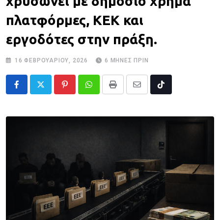
χρυσώνει με δημόσιο χρήμα
πλατφόρμες, ΚΕΚ και
εργοδότες στην πράξη.
16 ΦΕΒΡΟΥΑΡΊΟΥ, 2026
6 ΜΉΝΕΣ ΠΡΙΝ
Pinterest
Whatsapp
Print
Share
Tiktok
via
Email