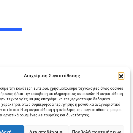
28 ΙΟΥΛΊΟΥ, 2026
Διαχείριση Συγκατάθεσης
ις
χουμε την καλύτερη εμπειρία, χρησιμοποιούμε τεχνολογίες όπως cookies
οθήκευση ή/και την πρόσβαση σε πληροφορίες συσκευών. Η συγκατάθεση
λόγω τεχνολογίες θα μας επιτρέψει να επεξεργαστούμε δεδομένα
 χαρακτήρα, όπως συμπεριφορά περιήγησης ή μοναδικά αναγνωριστικά
ον ιστότοπο. Η μη συγκατάθεση ή η ανάκληση της συγκατάθεσης, μπορεί
ει αρνητικά ορισμένες λειτουργίες και δυνατότητες.
Share
Print
via
οδοχή
Δεν αποδέχομαι
Προβολή προτιμήσεων