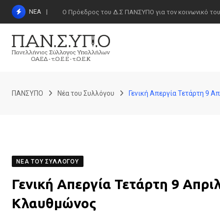
Skip
ΝΕΑ
Ο Πρόεδρος του Δ.Σ ΠΑΝΣΥΠΟ για τον κοινωνικό τουρι
to
content
ΠΑΝΣΥΠΟ
Νέα του Συλλόγου
Γενική Απεργία Τετάρτη 9 Α
ΝΈΑ ΤΟΥ ΣΥΛΛΌΓΟΥ
Γενική Απεργία Τετάρτη 9 Απρι
Κλαυθμώνος