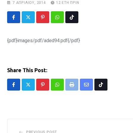
7 ΑΠΡΙΛΊΟΥ, 2014
12 ΈΤΗ ΠΡΙΝ
Pinterest
Whatsapp
Tiktok
{pdf}images/pdf/aded94.pdf{/pdf}
Share This Post:
Pinterest
Whatsapp
Print
Share
Tiktok
via
Email
PREVIOUS POST