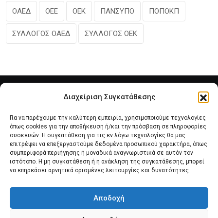
ΟΑΕΔ
ΟΕΕ
ΟΕΚ
ΠΑΝΣΥΠΟ
ΠΟΠΟΚΠ
ΣΥΛΛΟΓΟΣ ΟΑΕΔ
ΣΥΛΛΟΓΟΣ ΟΕΚ
Διαχείριση Συγκατάθεσης
Για να παρέχουμε την καλύτερη εμπειρία, χρησιμοποιούμε τεχνολογίες
όπως cookies για την αποθήκευση ή/και την πρόσβαση σε πληροφορίες
συσκευών. Η συγκατάθεση για τις εν λόγω τεχνολογίες θα μας
επιτρέψει να επεξεργαστούμε δεδομένα προσωπικού χαρακτήρα, όπως
συμπεριφορά περιήγησης ή μοναδικά αναγνωριστικά σε αυτόν τον
Αρχική
Νέα του Συλλόγου
Θέματα e-Magazino
ιστότοπο. Η μη συγκατάθεση ή η ανάκληση της συγκατάθεσης, μπορεί
να επηρεάσει αρνητικά ορισμένες λειτουργίες και δυνατότητες.
Δ.Σ. ΠΑΝΣΥΠΟ
Επικοινωνία
Αποδοχή
Πολιτική Cookies (ΕΕ)