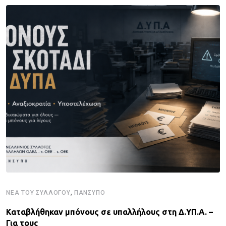
,
ΝΈΑ ΤΟΥ ΣΥΛΛΌΓΟΥ
ΠΑΝΣΥΠΟ
Καταβλήθηκαν μπόνους σε υπαλλήλους στη Δ.ΥΠ.Α. –
Για τους