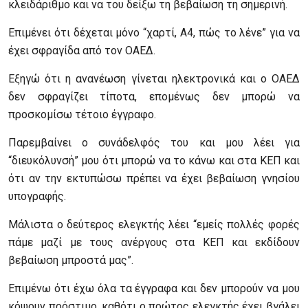
κλειδάριθμο και να του δείξω τη βεβαίωση τη σημερινή.
Επιμένει ότι δέχεται μόνο “χαρτί, Α4, πώς το λένε” για να
έχει σφραγίδα από τον ΟΑΕΔ.
Εξηγώ ότι η ανανέωση γίνεται ηλεκτρονικά και ο ΟΑΕΔ
δεν σφραγίζει τίποτα, επομένως δεν μπορώ να
προσκομίσω τέτοιο έγγραφο.
Παρεμβαίνει ο συνάδελφός του και μου λέει για
“διευκόλυνσή” μου ότι μπορώ να το κάνω και στα ΚΕΠ και
ότι αν την εκτυπώσω πρέπει να έχει βεβαίωση γνησίου
υπογραφής.
Μάλιστα ο δεύτερος ελεγκτής λέει “εμείς πολλές φορές
πάμε μαζί με τους ανέργους στα ΚΕΠ και εκδίδουν
βεβαίωση μπροστά μας”.
Επιμένω ότι έχω όλα τα έγγραφα και δεν μπορούν να μου
κόψουν πρόστιμο, καθότι ο πρώτος ελεγκτής έχει βγάλει