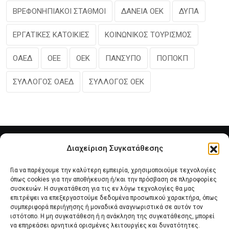
ΒΡΕΦΟΝΗΠΙΑΚΟΙ ΣΤΑΘΜΟΙ
ΔΑΝΕΙΑ ΟΕΚ
ΔΥΠΑ
ΕΡΓΑΤΙΚΕΣ ΚΑΤΟΙΚΙΕΣ
ΚΟΙΝΩΝΙΚΟΣ ΤΟΥΡΙΣΜΟΣ
ΟΑΕΔ
ΟΕΕ
ΟΕΚ
ΠΑΝΣΥΠΟ
ΠΟΠΟΚΠ
ΣΥΛΛΟΓΟΣ ΟΑΕΔ
ΣΥΛΛΟΓΟΣ ΟΕΚ
Διαχείριση Συγκατάθεσης
Για να παρέχουμε την καλύτερη εμπειρία, χρησιμοποιούμε τεχνολογίες
όπως cookies για την αποθήκευση ή/και την πρόσβαση σε πληροφορίες
συσκευών. Η συγκατάθεση για τις εν λόγω τεχνολογίες θα μας
επιτρέψει να επεξεργαστούμε δεδομένα προσωπικού χαρακτήρα, όπως
συμπεριφορά περιήγησης ή μοναδικά αναγνωριστικά σε αυτόν τον
Αρχική
Νέα του Συλλόγου
Θέματα e-Magazino
ιστότοπο. Η μη συγκατάθεση ή η ανάκληση της συγκατάθεσης, μπορεί
να επηρεάσει αρνητικά ορισμένες λειτουργίες και δυνατότητες.