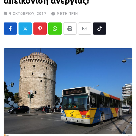
απεικόνιση ανεργίας!
9 ΟΚΤΩΒΡΊΟΥ, 2017
9 ΈΤΗ ΠΡΙΝ
Pinterest
Whatsapp
Print
Share
Tiktok
via
Email