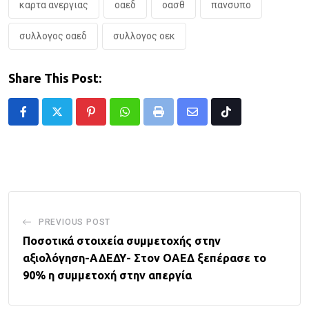
καρτα ανεργιας
οαεδ
οασθ
πανσυπο
συλλογος οαεδ
συλλογος οεκ
Share This Post:
Pinterest
Whatsapp
Print
Share
Tiktok
via
Email
PREVIOUS POST
Ποσοτικά στοιχεία συμμετοχής στην
αξιολόγηση-ΑΔΕΔΥ- Στον ΟΑΕΔ ξεπέρασε το
90% η συμμετοχή στην απεργία