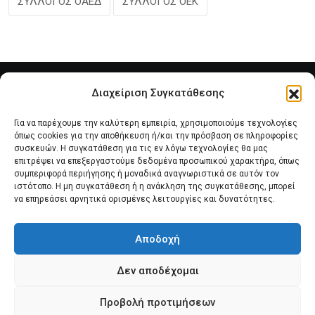
ΣΥΛΛΟΓΟΣ ΟΑΕΔ
ΣΥΛΛΟΓΟΣ ΟΕΚ
Διαχείριση Συγκατάθεσης
Για να παρέχουμε την καλύτερη εμπειρία, χρησιμοποιούμε τεχνολογίες
όπως cookies για την αποθήκευση ή/και την πρόσβαση σε πληροφορίες
συσκευών. Η συγκατάθεση για τις εν λόγω τεχνολογίες θα μας
επιτρέψει να επεξεργαστούμε δεδομένα προσωπικού χαρακτήρα, όπως
συμπεριφορά περιήγησης ή μοναδικά αναγνωριστικά σε αυτόν τον
Αρχική
Νέα του Συλλόγου
Θέματα e-Magazino
ιστότοπο. Η μη συγκατάθεση ή η ανάκληση της συγκατάθεσης, μπορεί
να επηρεάσει αρνητικά ορισμένες λειτουργίες και δυνατότητες.
Δ.Σ. ΠΑΝΣΥΠΟ
Επικοινωνία
Αποδοχή
Πολιτική Cookies (ΕΕ)
Δεν αποδέχομαι
Προβολή προτιμήσεων