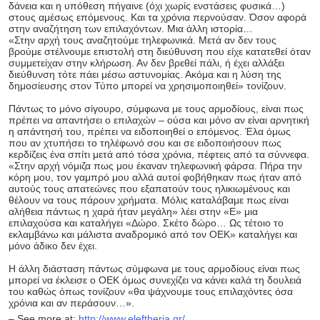
δάνεια και η υπόθεση πήγαινε (όχι χωρίς ενστάσεις φυσικά…)
στους αμέσως επόμενους. Και τα χρόνια περνούσαν. Όσον αφορά
στην αναζήτηση των επιλαχόντων. Μια άλλη ιστορία…
«Στην αρχή τους αναζητούμε τηλεφωνικά. Μετά αν δεν τους
βρούμε στέλνουμε επιστολή στη διεύθυνση που είχε κατατεθεί όταν
συμμετείχαν στην κλήρωση. Αν δεν βρεθεί πάλι, ή έχει αλλάξει
διεύθυνση τότε πάει μέσω αστυνομίας. Ακόμα και η λύση της
δημοσίευσης στον Τύπο μπορεί να χρησιμοποιηθεί» τονίζουν.
Πάντως το μόνο σίγουρο, σύμφωνα με τους αρμοδίους, είναι πως
πρέπει να απαντήσει ο επιλαχών – ούσα και μόνο αν είναι αρνητική
η απάντησή του, πρέπει να ειδοποιηθεί ο επόμενος. Έλα όμως
που αν χτυπήσει το τηλέφωνό σου και σε ειδοποιήσουν πως
κερδίζεις ένα σπίτι μετά από τόσα χρόνια, πέφτεις από τα σύννεφα.
«Στην αρχή νόμιζα πως μου έκαναν τηλεφωνική φάρσα. Πήρα την
κόρη μου, τον γαμπρό μου αλλά αυτοί φοβήθηκαν πως ήταν από
αυτούς τους απατεώνες που εξαπατούν τους ηλικιωμένους και
θέλουν να τους πάρουν χρήματα. Μόλις καταλάβαμε πως είναι
αλήθεια πάντως η χαρά ήταν μεγάλη» λέει στην «Ε» μια
επιλαχούσα και καταλήγει «Δώρο. Σκέτο δώρο… Ως τέτοιο το
εκλαμβάνω και μάλιστα αναδρομικό από τον ΟΕΚ» καταλήγει και
μόνο άδικο δεν έχει.
Η άλλη διάσταση πάντως σύμφωνα με τους αρμοδίους είναι πως
μπορεί να έκλεισε ο ΟΕΚ όμως συνεχίζει να κάνει καλά τη δουλειά
του καθώς όπως τονίζουν «θα ψάχνουμε τους επιλαχόντες όσα
χρόνια και αν περάσουν…».
– See more at:
http://www.eleftheria.gr/