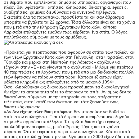
σε θέματα που εμπλέκονται δημόσιες υπηρεσίες, οργανισμοί που
πλέον δεν υφίστανται, αιτήσεις, κληρώσεις, δικαστήρια, εφέσεις,
αναζητήσεις, χαμένες διευθύνσεις και ανενεργά τηλέφωνα.
Σκεφτείτε όλα τα παραπάνω, προσθέστε τα και σαν άθροισμα
μπορείτε να βγάλετε τα 22 χρόνια. Τόσα άλλωστε είναι και τα χρόνια
που μετά από την κλήρωση Εργατικών Κατοικιών, κάποιοι
Λαρισαίοι επιλαχόντες έμαθαν πως κέρδισαν ένα σπίτι. Ο λόγος
πολύπλοκος σύμφωνα με τους αρμόδιους.
«Πρόκειται για περιπτώσεις που αφορούν σε σπίτια των παλιών και
των νέων Εργατικών Κατοικιών στη Γιάννουλη, στα Φάρσαλα, στον
Τύρναβο και μερικά στη Νεάπολη της Λάρισας» αρχίζουν να
εξηγούν στην «Ε» και γίνονται πιο αναλυτικοί «Μιλάμε για περίπου
40 περιπτώσεις επιλαχόντων που μετά από μια διαδικασία πολλών
ετών έφτασαν να πάρουν σπίτι τώρα. Κάποιοι εξ αυτών είχαν
μάλιστα κληρωθεί ως επιλαχόντες από το μακρινό 1994».
Όσοι κληρώθηκαν ως δικαιούχοι προσκόμισαν τα δικαιολογητικά.
Αν είχαν τα απαραίτητα τότε το έπαιρναν το σπίτι. Αν όμως δεν το
δικαιούνταν σύμφωνα με την υπηρεσία και τους απέρριπτε η
τελευταία, αυτοί κατέθεταν ένσταση και τότε ξεκινούσε ένας
δικαστικός αγώνας.
«Αν δεν είχαμε τελεσίδικη απόφαση δεν μπορούσε να δοθεί το
σπίτι στον επιλαχόντα. Γι αυτό έπρεπε να περιμένουμε» εξηγούν
στην «Ε» αρμόδιοι υπάλληλοι. Τα πρώτα δικαστήρια έγιναν,
ακολούθησαν οι εφέσεις, μετά ο Άρειος Πάγος και τα χρόνια
πέρασαν. Ώσπου έφτασε η σειρά των επιλαχόντων. Κάποιοι από
αυτούς στα καλά χρόνια πριν και λίγο μετά το 2000 είχαν ήδη πάρει