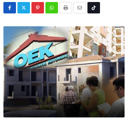
Pinterest
Whatsapp
Print
Share
Tiktok
via
Email