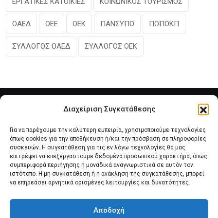
ΕΡΓΑΤΙΚΕΣ ΚΑΤΟΙΚΙΕΣ
ΚΟΙΝΩΝΙΚΟΣ ΤΟΥΡΙΣΜΟΣ
ΟΑΕΔ
ΟΕΕ
ΟΕΚ
ΠΑΝΣΥΠΟ
ΠΟΠΟΚΠ
ΣΥΛΛΟΓΟΣ ΟΑΕΔ
ΣΥΛΛΟΓΟΣ ΟΕΚ
Διαχείριση Συγκατάθεσης
Για να παρέχουμε την καλύτερη εμπειρία, χρησιμοποιούμε τεχνολογίες
όπως cookies για την αποθήκευση ή/και την πρόσβαση σε πληροφορίες
συσκευών. Η συγκατάθεση για τις εν λόγω τεχνολογίες θα μας
επιτρέψει να επεξεργαστούμε δεδομένα προσωπικού χαρακτήρα, όπως
συμπεριφορά περιήγησης ή μοναδικά αναγνωριστικά σε αυτόν τον
Αρχική
Νέα του Συλλόγου
Θέματα e-Magazino
ιστότοπο. Η μη συγκατάθεση ή η ανάκληση της συγκατάθεσης, μπορεί
να επηρεάσει αρνητικά ορισμένες λειτουργίες και δυνατότητες.
Δ.Σ. ΠΑΝΣΥΠΟ
Επικοινωνία
Αποδοχή
Πολιτική Cookies (ΕΕ)