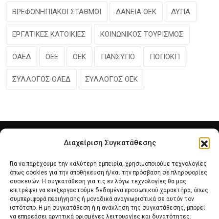
ΒΡΕΦΟΝΗΠΙΑΚΟΙ ΣΤΑΘΜΟΙ
ΔΑΝΕΙΑ ΟΕΚ
ΔΥΠΑ
ΕΡΓΑΤΙΚΕΣ ΚΑΤΟΙΚΙΕΣ
ΚΟΙΝΩΝΙΚΟΣ ΤΟΥΡΙΣΜΟΣ
ΟΑΕΔ
ΟΕΕ
ΟΕΚ
ΠΑΝΣΥΠΟ
ΠΟΠΟΚΠ
ΣΥΛΛΟΓΟΣ ΟΑΕΔ
ΣΥΛΛΟΓΟΣ ΟΕΚ
Διαχείριση Συγκατάθεσης
Για να παρέχουμε την καλύτερη εμπειρία, χρησιμοποιούμε τεχνολογίες
όπως cookies για την αποθήκευση ή/και την πρόσβαση σε πληροφορίες
συσκευών. Η συγκατάθεση για τις εν λόγω τεχνολογίες θα μας
επιτρέψει να επεξεργαστούμε δεδομένα προσωπικού χαρακτήρα, όπως
συμπεριφορά περιήγησης ή μοναδικά αναγνωριστικά σε αυτόν τον
Αρχική
Νέα του Συλλόγου
Θέματα e-Magazino
ιστότοπο. Η μη συγκατάθεση ή η ανάκληση της συγκατάθεσης, μπορεί
να επηρεάσει αρνητικά ορισμένες λειτουργίες και δυνατότητες.