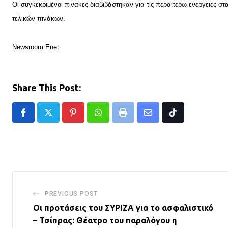
Οι συγκεκριμένοι πίνακες διαβιβάστηκαν για τις περαιτέρω ενέργειες στ
τελικών πινάκων.
Newsroom Enet
Share This Post:
Pinterest
Whatsapp
Print
Share
Tiktok
via
Email
PREVIOUS POST
Οι προτάσεις του ΣΥΡΙΖΑ για το ασφαλιστικό
– Τσίπρας: Θέατρο του παραλόγου η