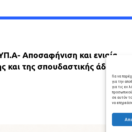
.ΥΠ.Α- Αποσαφήνιση και ενιαία
 και της σπουδαστικής άδειας στ
Για να παρέ
για την απ
για τις εν 
προσωπικού
σε αυτόν τ
να επηρεάσ
Απ