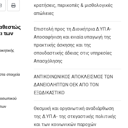
κρατήσεις, περικοπές & μισθολογικές
Share
Print
απώλειες
via
Email
καθεστώς
Επιστολή προς τη Διοικήτρια Δ.ΥΠ.Α-
ι των
Αποσαφήνιση και ενιαία υπαγωγή της
πρακτικής άσκησης και της
ικητικής
σπουδαστικής άδειας στις υπηρεσίες
Απασχόλησης
στα στοιχεία
ΑΝΤΙΚΟΙΝΩΝΙΚΟΣ ΑΠΟΚΛΕΙΣΜΟΣ ΤΩΝ
ΔΑΝΕΙΟΛΗΠΤΩΝ ΟΕΚ ΑΠΟ ΤΟΝ
ΕΞΩΔΙΚΑΣΤΙΚΟ
προσωπικού
 των
Θεσμική και οργανωτική αναδιάρθωση
της Δ.ΥΠ.Α- της στεγαστικής πολιτικής
και των κοινωνικών παροχών