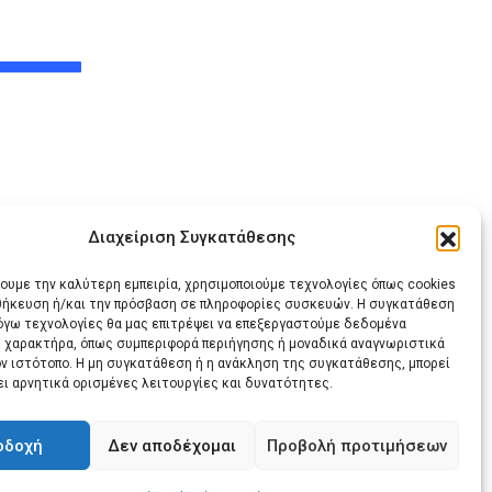
Διαχείριση Συγκατάθεσης
ις
χουμε την καλύτερη εμπειρία, χρησιμοποιούμε τεχνολογίες όπως cookies
οθήκευση ή/και την πρόσβαση σε πληροφορίες συσκευών. Η συγκατάθεση
λόγω τεχνολογίες θα μας επιτρέψει να επεξεργαστούμε δεδομένα
 χαρακτήρα, όπως συμπεριφορά περιήγησης ή μοναδικά αναγνωριστικά
ον ιστότοπο. Η μη συγκατάθεση ή η ανάκληση της συγκατάθεσης, μπορεί
ει αρνητικά ορισμένες λειτουργίες και δυνατότητες.
Share
Print
via
οδοχή
Δεν αποδέχομαι
Προβολή προτιμήσεων
Email