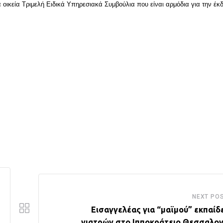
α οικεία Τριμελή Ειδικά Υπηρεσιακά Συμβούλια που είναι αρμόδια για την έκ
NEXT PO
Εισαγγελέας για “μαϊμού” εκπαίδ
γιατρών στο Ιπποκράτειο Θεσσαλον