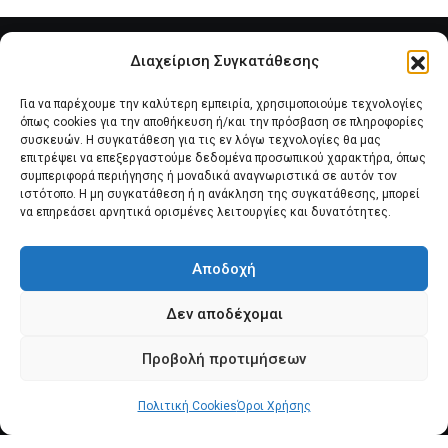
Διαχείριση Συγκατάθεσης
Για να παρέχουμε την καλύτερη εμπειρία, χρησιμοποιούμε τεχνολογίες
όπως cookies για την αποθήκευση ή/και την πρόσβαση σε πληροφορίες
συσκευών. Η συγκατάθεση για τις εν λόγω τεχνολογίες θα μας
επιτρέψει να επεξεργαστούμε δεδομένα προσωπικού χαρακτήρα, όπως
συμπεριφορά περιήγησης ή μοναδικά αναγνωριστικά σε αυτόν τον
Αρχική
Νέα του Συλλόγου
Θέματα e-Magazino
ιστότοπο. Η μη συγκατάθεση ή η ανάκληση της συγκατάθεσης, μπορεί
να επηρεάσει αρνητικά ορισμένες λειτουργίες και δυνατότητες.
Δ.Σ. ΠΑΝΣΥΠΟ
Επικοινωνία
Αποδοχή
Πολιτική Cookies (ΕΕ)
Δεν αποδέχομαι
Προβολή προτιμήσεων
Πολιτική Cookies
Όροι Χρήσης
© 2025 pansypo.gr