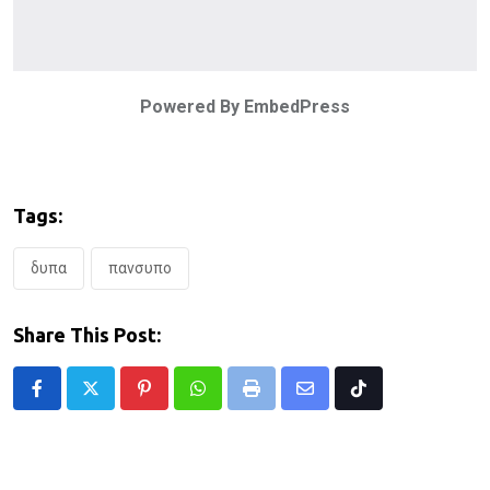
Powered By EmbedPress
Tags:
δυπα
πανσυπο
Share This Post:
Pinterest
Whatsapp
Print
Share
Tiktok
via
Email