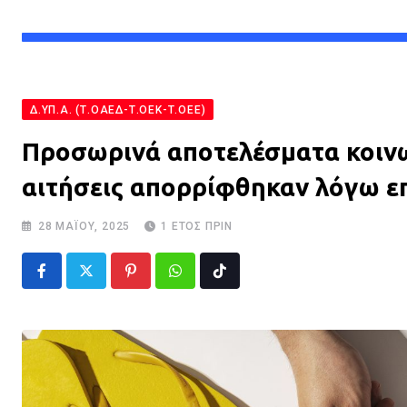
Δ.ΥΠ.Α. (Τ.ΟΑΕΔ-Τ.ΟΕΚ-Τ.ΟΕΕ)
Προσωρινά αποτελέσματα κοινων
αιτήσεις απορρίφθηκαν λόγω ε
28 ΜΑΪ́ΟΥ, 2025
1 ΈΤΟΣ ΠΡΙΝ
Pinterest
Whatsapp
Tiktok