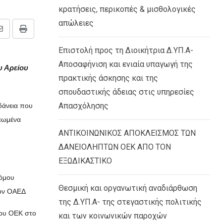
κρατήσεις, περικοπές & μισθολογικές
απώλειες
Share
Print
via
Επιστολή προς τη Διοικήτρια Δ.ΥΠ.Α-
Email
Αποσαφήνιση και ενιαία υπαγωγή της
υ Αρείου
πρακτικής άσκησης και της
σπουδαστικής άδειας στις υπηρεσίες
Απασχόλησης
δάνεια που
ρεωμένα
ΑΝΤΙΚΟΙΝΩΝΙΚΟΣ ΑΠΟΚΛΕΙΣΜΟΣ ΤΩΝ
ΔΑΝΕΙΟΛΗΠΤΩΝ ΟΕΚ ΑΠΟ ΤΟΝ
ΕΞΩΔΙΚΑΣΤΙΚΟ
νόμου
Θεσμική και οργανωτική αναδιάρθωση
τον ΟΑΕΔ
της Δ.ΥΠ.Α- της στεγαστικής πολιτικής
του ΟΕΚ στο
και των κοινωνικών παροχών