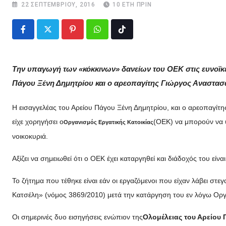
22 ΣΕΠΤΕΜΒΡΊΟΥ, 2016
10 ΈΤΗ ΠΡΙΝ
Pinterest
Whatsapp
Tiktok
Την υπαγωγή των «κόκκινων» δανείων του ΟΕΚ στις ευνοϊκέ
Πάγου Ξένη Δημητρίου και ο αρεοπαγίτης Γιώργος Αναστασ
Η εισαγγελέας του Αρείου Πάγου Ξένη Δημητρίου, και ο αρεοπαγίτ
είχε χορηγήσει ο
(ΟΕΚ) να μπορούν να 
Οργανισμός Εργατικής Κατοικίας
νοικοκυριά.
Αξίζει να σημειωθεί ότι ο ΟΕΚ έχει καταργηθεί και διάδοχός του είν
Το ζήτημα που τέθηκε είναι εάν οι εργαζόμενοι που είχαν λάβει στ
Κατσέλη» (νόμος 3869/2010) μετά την κατάργηση του εν λόγω Ορ
Οι σημερινές δυο εισηγήσεις ενώπιον της
Ολομέλειας του Αρείου