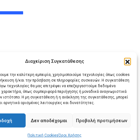
Διαχείριση Συγκατάθεσης
χουμε την καλύτερη εμπειρία, χρησιμοποιούμε τεχνολογίες όπως cookies
οθήκευση ή/και την πρόσβαση σε πληροφορίες συσκευών. Η συγκατάθεση
λόγω τεχνολογίες θα μας επιτρέψει να επεξεργαστούμε δεδομένα
 χαρακτήρα, όπως συμπεριφορά περιήγησης ή μοναδικά αναγνωριστικά
Share
Print
ον ιστότοπο. Η μη συγκατάθεση ή η ανάκληση της συγκατάθεσης, μπορεί
ει αρνητικά ορισμένες λειτουργίες και δυνατότητες.
via
Email
οδοχή
Δεν αποδέχομαι
Προβολή προτιμήσεων
Πολιτική Cookies
Όροι Χρήσης