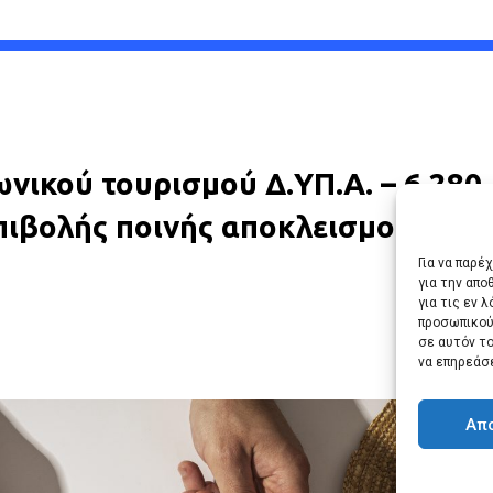
ικού τουρισμού Δ.ΥΠ.Α. – 6.280
πιβολής ποινής αποκλεισμού
Για να παρέ
για την απ
για τις εν 
προσωπικού
σε αυτόν τ
να επηρεάσ
Απ